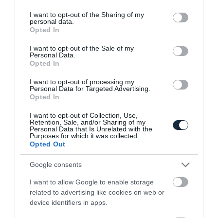
services and may gather and store information including but
not limited to your visit or usage behaviour. You may click to
I want to opt-out of the Sharing of my
personal data.
grant or deny consent to Google and its third-party tags to
Opted In
use your data for below specified purposes in below Google
consent section.
I want to opt-out of the Sale of my
Personal Data.
Sportline felszereltséggel is
Opted In
bemutatkozott a Skoda Enyaq
I want to opt-out of processing my
Personal Data for Targeted Advertising.
Opted In
I want to opt-out of Collection, Use,
Retention, Sale, and/or Sharing of my
Personal Data that Is Unrelated with the
Purposes for which it was collected.
Opted Out
Google consents
Tovább erősödött a Skoda elektromos
SUV-ja
I want to allow Google to enable storage
related to advertising like cookies on web or
device identifiers in apps.