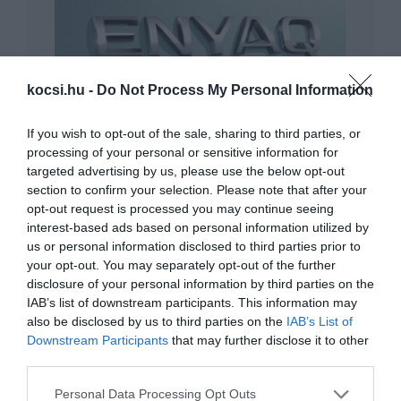
kocsi.hu -
Do Not Process My Personal Information
Elektromos SUV-t mutat be a Skoda még
If you wish to opt-out of the sale, sharing to third parties, or
idén
processing of your personal or sensitive information for
targeted advertising by us, please use the below opt-out
section to confirm your selection. Please note that after your
opt-out request is processed you may continue seeing
interest-based ads based on personal information utilized by
us or personal information disclosed to third parties prior to
your opt-out. You may separately opt-out of the further
disclosure of your personal information by third parties on the
IAB’s list of downstream participants. This information may
Egyre többet mutat magából a Skoda
also be disclosed by us to third parties on the
IAB’s List of
Enyaq
Downstream Participants
that may further disclose it to other
third parties.
Please note that this website/app uses one or more Google
Personal Data Processing Opt Outs