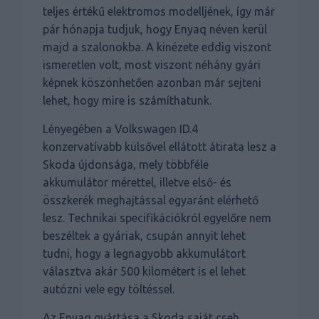
teljes értékű elektromos modelljének, így már
pár hónapja tudjuk, hogy Enyaq néven kerül
majd a szalonokba. A kinézete eddig viszont
ismeretlen volt, most viszont néhány gyári
képnek köszönhetően azonban már sejteni
lehet, hogy mire is számíthatunk.
Lényegében a Volkswagen ID.4
konzervatívabb külsővel ellátott átirata lesz a
Skoda újdonsága, mely többféle
akkumulátor mérettel, illetve első- és
összkerék meghajtással egyaránt elérhető
lesz. Technikai specifikációkról egyelőre nem
beszéltek a gyáriak, csupán annyit lehet
tudni, hogy a legnagyobb akkumulátort
választva akár 500 kilométert is el lehet
autózni vele egy töltéssel.
Az Enyaq gyártása a Skoda saját cseh