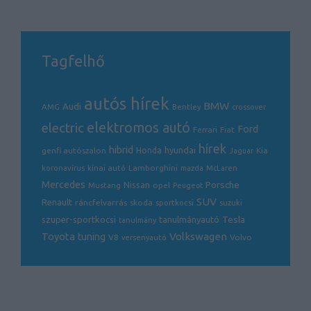
Tagfelhő
autós hírek
BMW
Audi
AMG
Bentley
crossover
electric
elektromos autó
Ford
Ferrari
Fiat
hírek
hibrid
hyundai
genfi autószalon
Honda
Kia
Jaguar
Lamborghini
koronavírus
kínai autó
mazda
McLaren
Mercedes
Porsche
Nissan
opel
Mustang
Peugeot
SUV
Renault
ráncfelvarrás
skoda
sportkocsi
suzuki
Tesla
szuper-sportkocsi
tanulmányautó
tanulmány
Volkswagen
Toyota
tuning
V8
Volvo
versenyautó