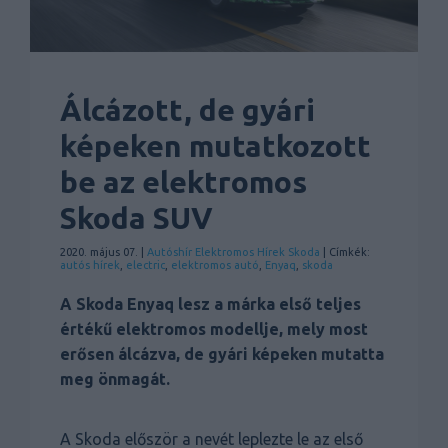
Álcázott, de gyári
képeken mutatkozott
be az elektromos
Skoda SUV
2020. május 07. |
Autóshír
Elektromos
Hírek
Skoda
| Címkék:
autós hírek
,
electric
,
elektromos autó
,
Enyaq
,
skoda
A Skoda Enyaq lesz a márka első teljes
értékű elektromos modellje, mely most
erősen álcázva, de gyári képeken mutatta
meg önmagát.
A Skoda először a nevét leplezte le az első