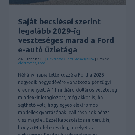
Saját becslései szerint
legalább 2029-ig
veszteséges marad a Ford
e-autó üzletága
2026. február 16. |
Elektromos
Ford
Személyauto
| Címkék:
elektromos
,
Ford
Néhány napja tette közzé a Ford a 2025
negyedik negyedévére vonatkozó pénzügyi
eredményeit. A 11 milliárd dolláros veszteség
mindenkit letaglózott, még akkor is, ha
sejthető volt, hogy egyes elektromos
modellek gyártásának leállítása sok pénzt
visz majd el. Ezzel kapcsolatosan derült ki,
hogy a Model e részleg, amelyet az