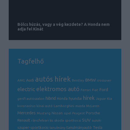
Bölcs húzás, vagy a vég kezdete? A Honda nem
adja fel Kínát
Tagfelhő
autós hírek
BMW
Audi
AMG
Bentley
crossover
electric
elektromos autó
Ford
Ferrari
Fiat
hírek
hibrid
hyundai
genfi autószalon
Honda
Kia
Jaguar
Lamborghini
koronavírus
kínai autó
mazda
McLaren
Mercedes
Porsche
Nissan
opel
Mustang
Peugeot
SUV
Renault
ráncfelvarrás
skoda
sportkocsi
suzuki
Tesla
szuper-sportkocsi
tanulmányautó
tanulmány