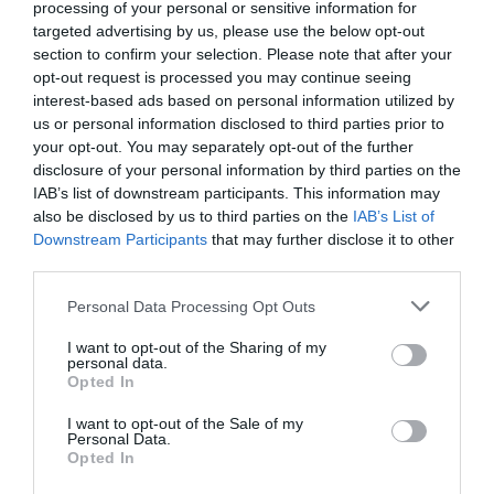
processing of your personal or sensitive information for
klasszikus szupersportautó, hanem egy
targeted advertising by us, please use the below opt-out
kívülről Transitnak tűnő, ám valójában
section to confirm your selection. Please note that after your
opt-out request is processed you may continue seeing
teljesen egyedi fejlesztésű gép, a Ford
interest-based ads based on personal information utilized by
SuperVan 4.2 borzolta a kedélyeket. Az
us or personal information disclosed to third parties prior to
elektromos technológiai demonstrátor
your opt-out. You may separately opt-out of the further
6:48.393-as köridőt futott a Nordschleifén,
disclosure of your personal information by third parties on the
amivel nemcsak a Mustang GTD-t, hanem
IAB’s list of downstream participants. This information may
also be disclosed by us to third parties on the
IAB’s List of
számos komoly sportautót is maga mögé
Downstream Participants
that may further disclose it to other
utasított.
third parties.
Please note that this website/app uses one or more Google
Tovább
Personal Data Processing Opt Outs
services and may gather and store information including but
not limited to your visit or usage behaviour. You may click to
I want to opt-out of the Sharing of my
personal data.
grant or deny consent to Google and its third-party tags to
Opted In
use your data for below specified purposes in below Google
consent section.
I want to opt-out of the Sale of my
Personal Data.
Opted In