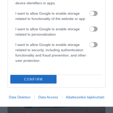
Ground tesztpályán egy előszériás Ford
device identifiers in apps.
Ranger Super Duty prototípust vittek terepre,
I want to allow Google to enable storage
és szó szerint nyakig ültették sárba, hogy
related to functionality of the website or app.
kiderüljön, hogyan bírja a jármű a komoly
többletterhelést.
I want to allow Google to enable storage
related to personalization.
Tovább
I want to allow Google to enable storage
related to security, including authentication
functionality and fraud prevention, and other
user protection.
CONFIRM
Data Deletion
Data Access
Adatkezelési tájékoztató