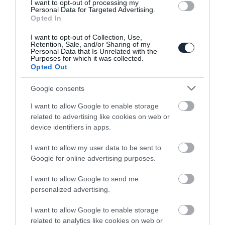
I want to opt-out of processing my
Personal Data for Targeted Advertising.
Opted In
I want to opt-out of Collection, Use,
Retention, Sale, and/or Sharing of my
Personal Data that Is Unrelated with the
Purposes for which it was collected.
Opted Out
Google consents
I want to allow Google to enable storage
Szélsőséges körülmények
related to advertising like cookies on web or
között tesztel a Ford
device identifiers in apps.
2025. augusztus 08. |
Autóshír
Dízel
Ford
Hírek
Pickup
I want to allow my user data to be sent to
Személyauto
Új
| Címkék:
ausztrália
,
autós hírek
,
Ford
,
Ranger
,
Google for online advertising purposes.
Super Duty
Az ausztrál Ford mérnökei nem ijednek meg
I want to allow Google to send me
personalized advertising.
a szélsőséges próbáktól, ha egy új modell
képességeit kell bizonyítani. A Viktória
I want to allow Google to enable storage
államban található You Yangs Proving
related to analytics like cookies on web or