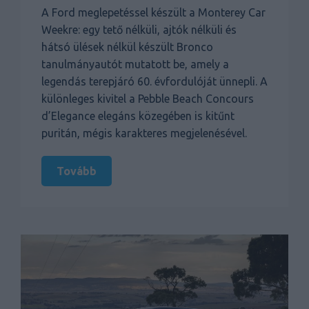
A Ford meglepetéssel készült a Monterey Car
Weekre: egy tető nélküli, ajtók nélküli és
hátsó ülések nélkül készült Bronco
tanulmányautót mutatott be, amely a
legendás terepjáró 60. évfordulóját ünnepli. A
különleges kivitel a Pebble Beach Concours
d’Elegance elegáns közegében is kitűnt
puritán, mégis karakteres megjelenésével.
Tovább