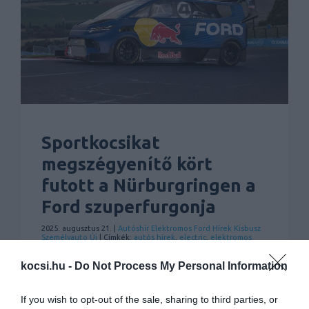
Sportkocsikat
megszégyenítő kört
futott a Nürburgringen a
Ford szuperfurgonja
2025. augusztus 21. |
Autóshír
Elektromos
Ford
Hírek
Kisbusz
Személyauto
Új
| Címkék:
autós hírek
,
electric
,
elektromos
autó
,
Ford
,
rekord
,
Transit
kocsi.hu -
Do Not Process My Personal Information
A Nürburgring legendás aszfaltcsíkján ismét
egy különleges rekordkísérlet íródott a
If you wish to opt-out of the sale, sharing to third parties, or
motorsport történetébe. Ezúttal nem egy