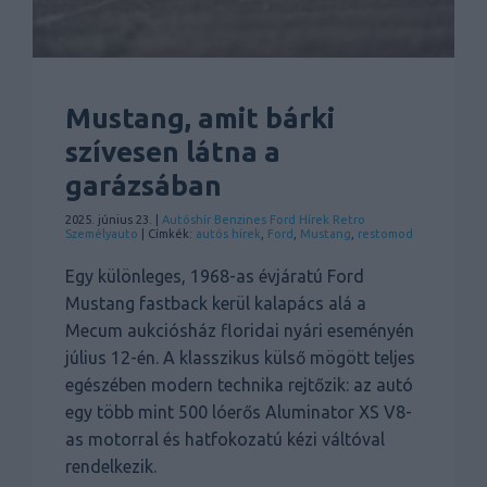
Mustang, amit bárki
szívesen látna a
garázsában
2025. június 23. |
Autóshír
Benzines
Ford
Hírek
Retro
Személyauto
| Címkék:
autós hírek
,
Ford
,
Mustang
,
restomod
Egy különleges, 1968-as évjáratú Ford
Mustang fastback kerül kalapács alá a
Mecum aukciósház floridai nyári eseményén
július 12-én. A klasszikus külső mögött teljes
egészében modern technika rejtőzik: az autó
egy több mint 500 lóerős Aluminator XS V8-
as motorral és hatfokozatú kézi váltóval
rendelkezik.