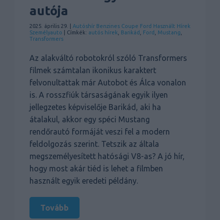
autója
2025. április 29. |
Autóshír
Benzines
Coupe
Ford
Használt
Hírek
Személyauto
| Címkék:
autós hírek
,
Barikád
,
Ford
,
Mustang
,
Transformers
Az alakváltó robotokról szóló Transformers
filmek számtalan ikonikus karaktert
felvonultattak már Autobot és Álca vonalon
is. A rosszfiúk társaságának egyik ilyen
jellegzetes képviselője Barikád, aki ha
átalakul, akkor egy spéci Mustang
rendőrautó formáját veszi fel a modern
feldolgozás szerint. Tetszik az általa
megszemélyesített hatósági V8-as? A jó hír,
hogy most akár tiéd is lehet a filmben
használt egyik eredeti példány.
Tovább