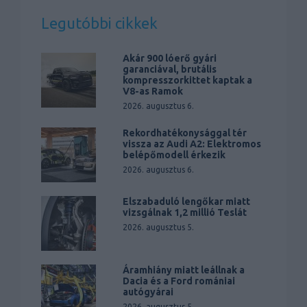
Legutóbbi cikkek
Akár 900 lóerő gyári
garanciával, brutális
kompresszorkittet kaptak a
V8-as Ramok
2026. augusztus 6.
Rekordhatékonysággal tér
vissza az Audi A2: Elektromos
belépőmodell érkezik
2026. augusztus 6.
Elszabaduló lengőkar miatt
vizsgálnak 1,2 millió Teslát
2026. augusztus 5.
Áramhiány miatt leállnak a
Dacia és a Ford romániai
autógyárai
2026. augusztus 5.