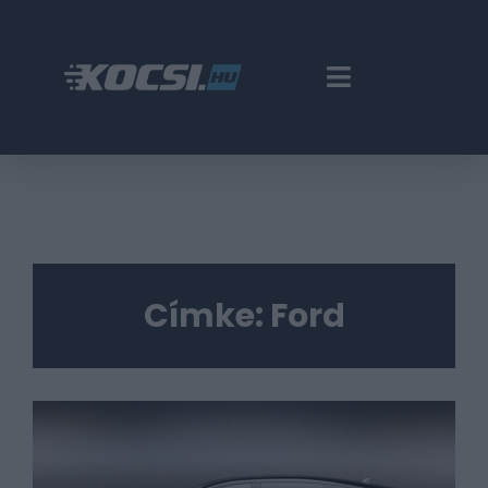
Címke:
Ford