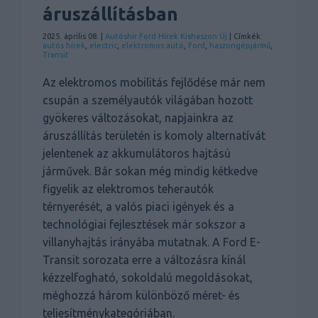
áruszállításban
2025. április 08. |
Autóshír
Ford
Hírek
Kishaszon
Új
| Címkék:
autós hírek
,
electric
,
elektromos autó
,
Ford
,
haszongépjármű
,
Transit
Az elektromos mobilitás fejlődése már nem
csupán a személyautók világában hozott
gyökeres változásokat, napjainkra az
áruszállítás területén is komoly alternatívát
jelentenek az akkumulátoros hajtású
járművek. Bár sokan még mindig kétkedve
figyelik az elektromos teherautók
térnyerését, a valós piaci igények és a
technológiai fejlesztések már sokszor a
villanyhajtás irányába mutatnak. A Ford E-
Transit sorozata erre a változásra kínál
kézzelfogható, sokoldalú megoldásokat,
méghozzá három különböző méret- és
teljesítménykategóriában.