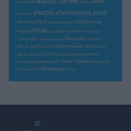
autós hírek
BMW
Audi
AMG
Bentley
elektromos autó
electric
crossover
hibrid
Ford
Honda
Ferrari
Fiat
genfi autószalon
hírek
hyundai
Kia
kínai autó
Jaguar
koronavírus
Mercedes
Lamborghini
mazda
McLaren
Mustang
Porsche
Renault
Nissan
ráncfelvarrás
opel
Peugeot
SUV
szuper-sportkocsi
skoda
sportkocsi
suzuki
Toyota
Tesla
tuning
tanulmányautó
V8
tanulmány
Volkswagen
Volvo
versenyautó