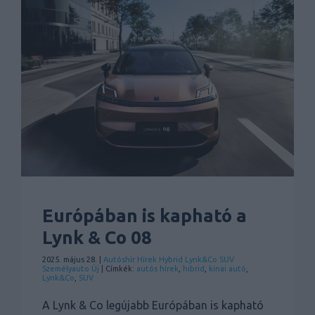
Európában is kapható a
Lynk & Co 08
2025. május 28. |
Autóshír
Hírek
Hybrid
Lynk&Co
SUV
Személyauto
Új
| Címkék:
autós hírek
,
hibrid
,
kínai autó
,
Lynk&Co
,
SUV
A Lynk & Co legújabb Európában is kapható