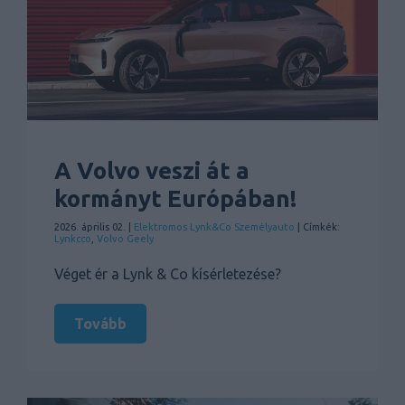
A Volvo veszi át a
kormányt Európában!
2026. április 02. |
Elektromos
Lynk&Co
Személyauto
| Címkék:
Lynkcco
,
Volvo Geely
Véget ér a Lynk & Co kísérletezése?
Tovább