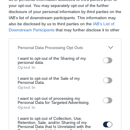
your opt-out. You may separately opt-out of the further
disclosure of your personal information by third parties on the
IAB’s list of downstream participants. This information may
also be disclosed by us to third parties on the
IAB’s List of
Közel 600 lóerős
Downstream Participants
that may further disclose it to other
third parties.
teljesítménnyel is
Please note that this website/app uses one or more Google
Personal Data Processing Opt Outs
rendelhető lesz a Lynk&Co
services and may gather and store information including but
új hibridje
not limited to your visit or usage behaviour. You may click to
I want to opt-out of the Sharing of my
personal data.
grant or deny consent to Google and its third-party tags to
Opted In
2024. január 22. |
Benzines
Hírek
Hybrid
Lynk&Co
Sedan
Új
|
use your data for below specified purposes in below Google
Címkék:
autós hírek
,
hibrid
,
kínai autó
,
Lynk&Co
consent section.
I want to opt-out of the Sale of my
Personal Data.
A kínai Lynk&Co új modellje egy kimondottan
Opted In
lendületes formatervű hibrid szedán lesz. A
legerősebb kivitel esetében ráadásul lóerők
I want to opt-out of processing my
Personal Data for Targeted Advertising.
terén sem lehet hiányérzetünk.
Opted In
I want to opt-out of Collection, Use,
Tovább
Retention, Sale, and/or Sharing of my
Personal Data that Is Unrelated with the