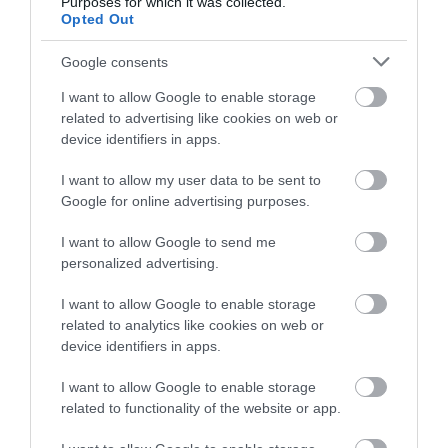
Purposes for which it was collected.
Opted Out
Google consents
I want to allow Google to enable storage
related to advertising like cookies on web or
device identifiers in apps.
I want to allow my user data to be sent to
Google for online advertising purposes.
I want to allow Google to send me
Legutóbbi cikkek
personalized advertising.
I want to allow Google to enable storage
Korszerűbb hibrid
related to analytics like cookies on web or
rendszereket ígér a Toyota
device identifiers in apps.
2026. augusztus 7.
I want to allow Google to enable storage
related to functionality of the website or app.
Benzines és villanyhajtással is
érkezik az új 718-as