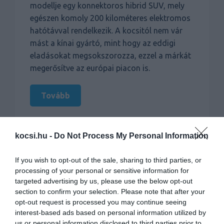
modellje egy konnektoros hibrid SUV, mely
egészen komoly 200 kilométeres elektromos
hatótávval rendelkezik. A kocsitól nem vár
mást a kínai gyártó, mint hogy az eddigi
eladásokat megsokszorozza, ezzel a márkát
megerősítve az európai piacon is.
Tovább
kocsi.hu -
Do Not Process My Personal Information
If you wish to opt-out of the sale, sharing to third parties, or
processing of your personal or sensitive information for
targeted advertising by us, please use the below opt-out
section to confirm your selection. Please note that after your
opt-out request is processed you may continue seeing
interest-based ads based on personal information utilized by
us or personal information disclosed to third parties prior to