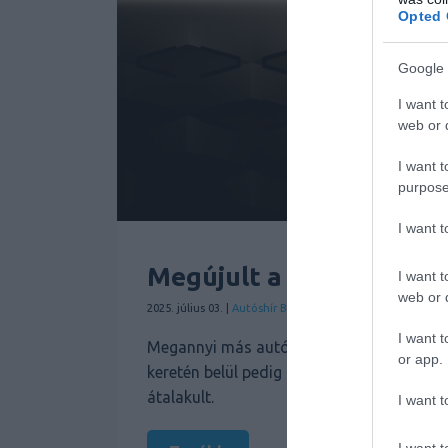
Opted 
Google 
I want t
web or d
I want t
purpose
I want 
Megújult a Bentley emb
I want t
web or d
2025. július 03. |
Autóshír
Bentley
Hírek
Személyauto
Új
| 
I want t
Megannyi más autógyártó után a Bentley i
or app.
keretén belül pedig új emblémával megy t
átalakult.
I want t
I want t