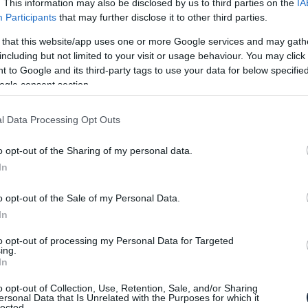
. This information may also be disclosed by us to third parties on the
IA
 a kettős megközelítést: belső égésű, plug-in hibrid
Participants
that may further disclose it to other third parties.
ik, hogy minden igényt kielégítsen.
 that this website/app uses one or more Google services and may gath
including but not limited to your visit or usage behaviour. You may click 
 to Google and its third-party tags to use your data for below specifi
ogle consent section.
l Data Processing Opt Outs
o opt-out of the Sharing of my personal data.
In
o opt-out of the Sale of my Personal Data.
In
to opt-out of processing my Personal Data for Targeted
ing.
In
o opt-out of Collection, Use, Retention, Sale, and/or Sharing
ersonal Data that Is Unrelated with the Purposes for which it
lected.