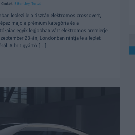
| Címkék:
E Bentley
,
Torcal
an leplezi le a tisztán elektromos crossovert,
képez majd a prémium kategória és a
tó-piac egyik legjobban várt elektromos premierje
 szeptember 23-án, Londonban rántja le a leplet
ről. A brit gyártó […]