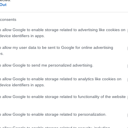
Out
consents
o allow Google to enable storage related to advertising like cookies on
evice identifiers in apps.
o allow my user data to be sent to Google for online advertising
s.
to allow Google to send me personalized advertising.
lémája
o allow Google to enable storage related to analytics like cookies on
evice identifiers in apps.
Címkék:
autós hírek
,
Bentley
,
logó
o allow Google to enable storage related to functionality of the website
s úgy döntött, hogy némi arculatváltással, ennek
ovább. A luxusmárka új logója több ponton is
o allow Google to enable storage related to personalization.
o allow Google to enable storage related to security, including