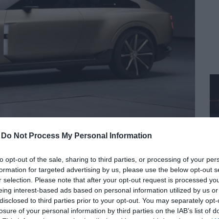
-
Do Not Process My Personal Information
ektromos jövőjét: A Flying
to opt-out of the sale, sharing to third parties, or processing of your per
s verzióban érkezik.
formation for targeted advertising by us, please use the below opt-out s
r selection. Please note that after your opt-out request is processed y
yéb
Elektromos
Hybrid
Lépcsőshátú
Új
| Címkék:
Bentley
,
flying spur
eing interest-based ads based on personal information utilized by us or
áját, és a teljes elektromos átállást 2035-re tolta
disclosed to third parties prior to your opt-out. You may separately opt-
losure of your personal information by third parties on the IAB’s list of
sű és hibrid modelljeit. A következő generációs