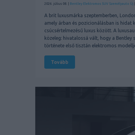
2026. július 08. |
Bentley
Elektromos
SUV
Személyauto
Új
A brit luxusmárka szeptemberben, Londonb
amely árban és pozicionálásban is hidat 
csúcsértelmezésű luxus között. A luxusau
közeleg: hivatalossá vált, hogy a Bentley
története első tisztán elektromos modelljé
Tovább