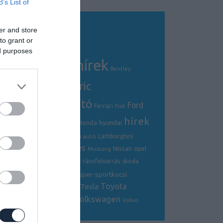
B’s List of
er and store
Tagfelhő
to grant or
ed purposes
autós hírek
Audi
AMG
Bentley
electric
BMW
crossover
elektromos autó
Ford
Ferrari
Fiat
hírek
hibrid
hyundai
Honda
genfi autószalon
Kia
kínai autó
Lamborghini
Jaguar
koronavírus
Mercedes
Nissan
mazda
opel
McLaren
Mustang
Porsche
Renault
ráncfelvarrás
skoda
Peugeot
SUV
szuper-sportkocsi
sportkocsi
suzuki
Toyota
Tesla
tanulmányautó
tanulmány
Volkswagen
tuning
V8
Volvo
versenyautó