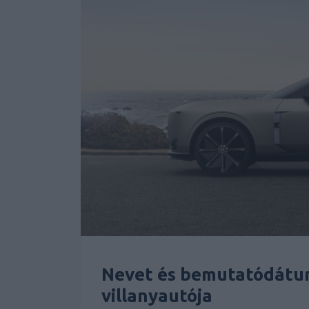
Nevet és bemutatódátum
villanyautója