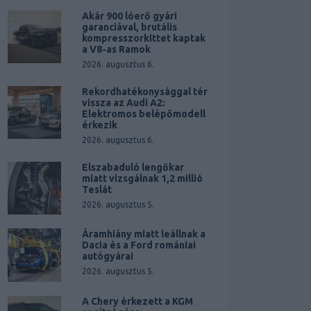
Akár 900 lóerő gyári
garanciával, brutális
kompresszorkittet kaptak
a V8-as Ramok
2026. augusztus 6.
Rekordhatékonysággal tér
vissza az Audi A2:
Elektromos belépőmodell
érkezik
2026. augusztus 6.
Elszabaduló lengőkar
miatt vizsgálnak 1,2 millió
Teslát
2026. augusztus 5.
Áramhiány miatt leállnak a
Dacia és a Ford romániai
autógyárai
2026. augusztus 5.
A Chery érkezett a KGM