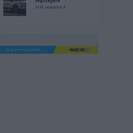
segítségére
2026. augusztus 4.
Ha jó élményre utazol