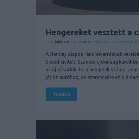
Hengereket vesztett a 
2025. június 04. |
Autóshír
Bentley
Hírek
SUV
Személyaut
A Bentley alapos ráncfelvarrásnak vetett
Speed kivitelt. Számos újdonság került be
az új vásárlók. Ez a hengerek száma, a
jár az autóhoz, de szerencsére ez a dina
Tovább