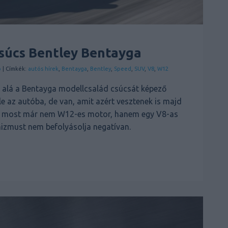
csúcs Bentley Bentayga
o
| Címkék:
autós hírek
,
Bentayga
,
Bentley
,
Speed
,
SUV
,
V8
,
W12
e alá a Bentayga modellcsalád csúcsát képező
le az autóba, de van, amit azért vesztenek is majd
zaz most már nem W12-es motor, hanem egy V8-as
mizmust nem befolyásolja negatívan.