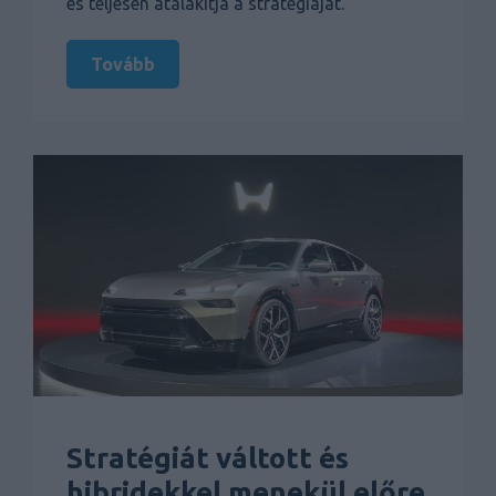
és teljesen átalakítja a stratégiáját.
Tovább
Stratégiát váltott és
hibridekkel menekül előre