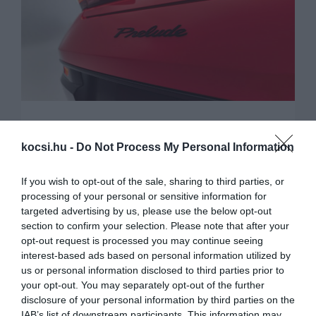
A hibridekre helyezi a
kocsi.hu -
Do Not Process My Personal Information
hangsúlyt a Honda
If you wish to opt-out of the sale, sharing to third parties, or
2025. május 27. |
Autóshír
Hírek
Honda
Személyauto
| Címkék:
autós hírek
,
hibrid
,
Honda
,
jövőkép
,
Prelude
processing of your personal or sensitive information for
targeted advertising by us, please use the below opt-out
A Honda alaposan átgondolta a közeljövőt
section to confirm your selection. Please note that after your
érintő stratégiáját, melynek köszönhetően
opt-out request is processed you may continue seeing
interest-based ads based on personal information utilized by
inkább a hibrid modellek kapnak nagy
us or personal information disclosed to third parties prior to
szerepet majd a palettán. Lesznek nagy
your opt-out. You may separately opt-out of the further
visszatérők is, illetve a már bejáratott és jól
disclosure of your personal information by third parties on the
hangzó modellneveket sem kukázzák a
IAB’s list of downstream participants. This information may