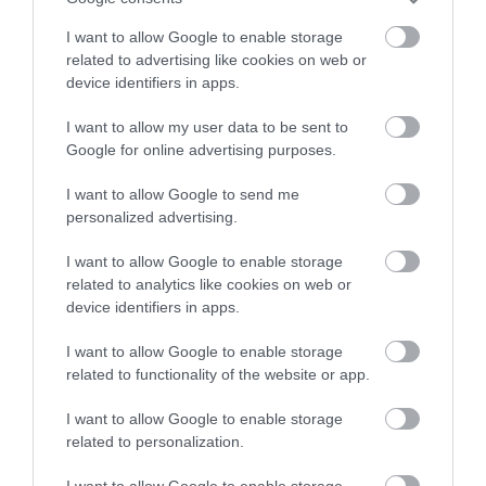
Honda CR-V Dream Pod:
Kapszulahotel autóból
I want to allow Google to enable storage
related to advertising like cookies on web or
2025. április 11. |
Hírek
Honda
Hybrid
Koncepció
SUV
device identifiers in apps.
Személyauto
| Címkék:
autós hírek
,
cr-v
,
Dream Pod
,
Honda
,
koncepció
I want to allow my user data to be sent to
A Honda különleges koncepciómodellel
Google for online advertising purposes.
ünnepli a CR-V 30. születésnapját:
I want to allow Google to send me
bemutatták a CR-V Dream Pod
personalized advertising.
tanulmányautót, amely a kempingezés új
lehetőségeit mutatja be. A japán
I want to allow Google to enable storage
kapszulaszállodák ihlette kialakításnak
related to analytics like cookies on web or
köszönhetően a Dream Pod ideális társ a
device identifiers in apps.
természetjáróknak: két felnőtt kényelmesen
I want to allow Google to enable storage
alhat benne, és helyet kapott benne minden
related to functionality of the website or app.
fontos felszerelés a főzőlapoktól kezdve a
LED-olvasólámpákon át a praktikus
I want to allow Google to enable storage
tárolókig.
related to personalization.
I want to allow Google to enable storage