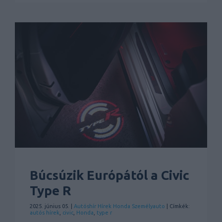
Búcsúzik Európától a Civic
Type R
2025. június 05. |
Autóshír
Hírek
Honda
Személyauto
| Címkék:
autós hírek
,
civic
,
Honda
,
type r