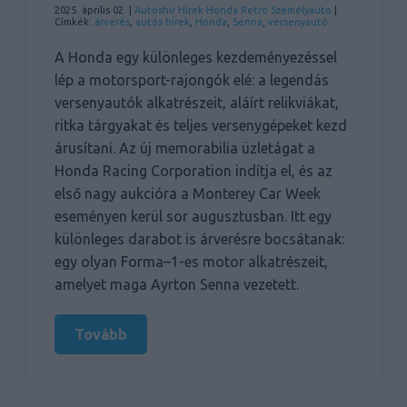
2025. április 02. |
Autóshír
Hírek
Honda
Retro
Személyauto
|
Címkék:
árverés
,
autós hírek
,
Honda
,
Senna
,
versenyautó
A Honda egy különleges kezdeményezéssel
lép a motorsport-rajongók elé: a legendás
versenyautók alkatrészeit, aláírt relikviákat,
ritka tárgyakat és teljes versenygépeket kezd
árusítani. Az új memorabilia üzletágat a
Honda Racing Corporation indítja el, és az
első nagy aukcióra a Monterey Car Week
eseményen kerül sor augusztusban. Itt egy
különleges darabot is árverésre bocsátanak:
egy olyan Forma–1-es motor alkatrészeit,
amelyet maga Ayrton Senna vezetett.
Tovább