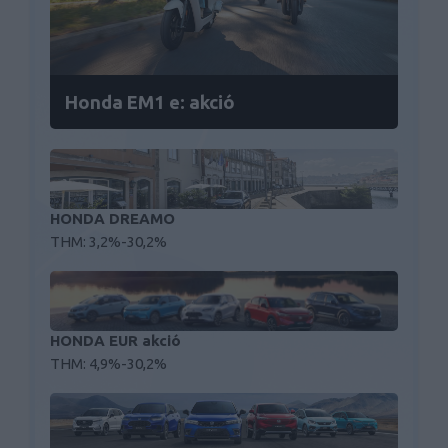
Honda EM1 e: akció
HONDA DREAMO
THM: 3,2%-30,2%
HONDA EUR akció
THM: 4,9%-30,2%