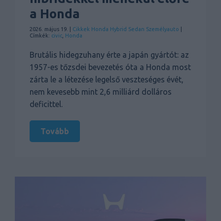
a Honda
2026. május 19. |
Cikkek
Honda
Hybrid
Sedan
Személyauto
|
Címkék:
civic
,
Honda
Brutális hidegzuhany érte a japán gyártót: az
1957-es tőzsdei bevezetés óta a Honda most
zárta le a létezése legelső veszteséges évét,
nem kevesebb mint 2,6 milliárd dolláros
deficittel.
Tovább