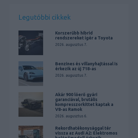
Legutóbbi cikkek
Korszerűbb hibrid
rendszereket ígér a Toyota
2026. augusztus 7.
Benzines és villanyhajtással is
érkezik az új 718-as
2026. augusztus 7.
Akár 900 lóerő gyári
garanciával, brutális
kompresszorkittet kaptak a
V8-as Ramok
2026. augusztus 6.
Rekordhatékonysággal tér
vissza az Audi A2: Elektromos
belépőmodell érkezik