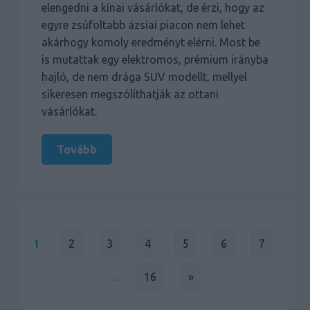
elengedni a kínai vásárlókat, de érzi, hogy az
egyre zsúfoltabb ázsiai piacon nem lehet
akárhogy komoly eredményt elérni. Most be
is mutattak egy elektromos, prémium irányba
hajló, de nem drága SUV modellt, mellyel
sikeresen megszólíthatják az ottani
vásárlókat.
Tovább
1
2
3
4
5
6
7
...
16
»