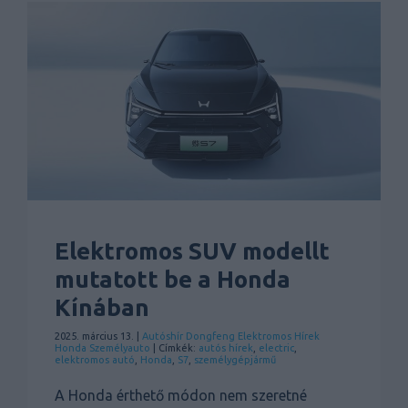
Elektromos SUV modellt
mutatott be a Honda
Kínában
2025. március 13. |
Autóshír
Dongfeng
Elektromos
Hírek
Honda
Személyauto
| Címkék:
autós hírek
,
electric
,
elektromos autó
,
Honda
,
S7
,
személygépjármű
A Honda érthető módon nem szeretné