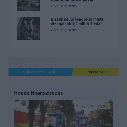
2026. augusztus 6.
Elszabaduló lengőkar miatt
vizsgálnak 1,2 millió Teslát
2026. augusztus 5.
Ha jó élményre utazol
Honda finanszírozás
THM: 9,5%-30,2%