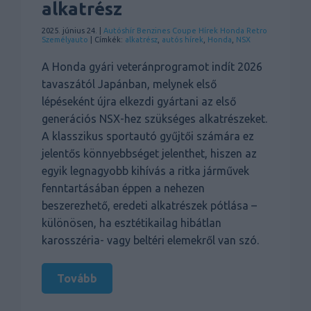
alkatrész
2025. június 24. |
Autóshír
Benzines
Coupe
Hírek
Honda
Retro
Személyauto
| Címkék:
alkatrész
,
autós hírek
,
Honda
,
NSX
A Honda gyári veteránprogramot indít 2026
tavaszától Japánban, melynek első
lépéseként újra elkezdi gyártani az első
generációs NSX-hez szükséges alkatrészeket.
A klasszikus sportautó gyűjtői számára ez
jelentős könnyebbséget jelenthet, hiszen az
egyik legnagyobb kihívás a ritka járművek
fenntartásában éppen a nehezen
beszerezhető, eredeti alkatrészek pótlása –
különösen, ha esztétikailag hibátlan
karosszéria- vagy beltéri elemekről van szó.
Tovább