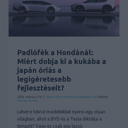
Padlófék a Hondánál:
Miért dobja ki a kukába a
japán óriás a
legígéretesebb
fejlesztéseit?
2026. március 19. |
Cikkek
Hírek
Honda
Személyauto
| Címkék:
hibrid
,
Honda
Lehet-e hibrid modellekkel nyerni egy olyan
világban, ahol a BYD és a Tesla diktálja a
tempót? Vagy ez csak egy lassú