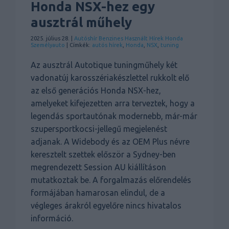
Honda NSX-hez egy
ausztrál műhely
2025. július 28. |
Autóshír
Benzines
Használt
Hírek
Honda
Személyauto
| Címkék:
autós hírek
,
Honda
,
NSX
,
tuning
Az ausztrál Autotique tuningműhely két
vadonatúj karosszériakészlettel rukkolt elő
az első generációs Honda NSX-hez,
amelyeket kifejezetten arra terveztek, hogy a
legendás sportautónak modernebb, már-már
szupersportkocsi-jellegű megjelenést
adjanak. A Widebody és az OEM Plus névre
keresztelt szettek először a Sydney-ben
megrendezett Session AU kiállításon
mutatkoztak be. A forgalmazás előrendelés
formájában hamarosan elindul, de a
végleges árakról egyelőre nincs hivatalos
információ.