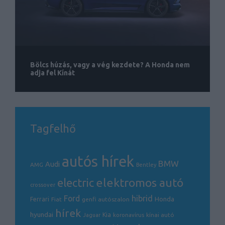
Bölcs húzás, vagy a vég kezdete? A Honda nem
adja fel Kínát
Tagfelhő
autós hírek
BMW
Audi
AMG
Bentley
elektromos autó
electric
crossover
hibrid
Ford
Honda
Ferrari
Fiat
genfi autószalon
hírek
hyundai
Kia
kínai autó
Jaguar
koronavírus