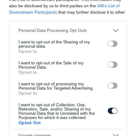
japánok.
also be disclosed by us to third parties on the
IAB’s List of
Downstream Participants
that may further disclose it to other
third parties.
Tovább
Please note that this website/app uses one or more Google
Personal Data Processing Opt Outs
services and may gather and store information including but
not limited to your visit or usage behaviour. You may click to
I want to opt-out of the Sharing of my
personal data.
grant or deny consent to Google and its third-party tags to
Opted In
use your data for below specified purposes in below Google
consent section.
I want to opt-out of the Sale of my
Personal Data.
Opted In
I want to opt-out of processing my
Personal Data for Targeted Advertising.
Opted In
I want to opt-out of Collection, Use,
Retention, Sale, and/or Sharing of my
Personal Data that Is Unrelated with the
Purposes for which it was collected.
Opted Out
Google consents