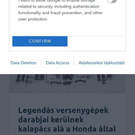
Tovább
related to security, including authentication
functionality and fraud prevention, and other
user protection.
CONFIRM
Data Deletion
Data Access
Adatkezelési tájékoztató
Legendás versenygépek
darabjai kerülnek
kalapács alá a Honda által