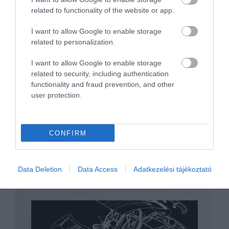
related to functionality of the website or app.
I want to allow Google to enable storage
related to personalization.
Több elektromos modellen is dolgozik az
I want to allow Google to enable storage
Alpine
related to security, including authentication
functionality and fraud prevention, and other
user protection.
CONFIRM
Bejelentették az európai Év Autója
Data Deletion
Data Access
Adatkezelési tájékoztató
döntőseit