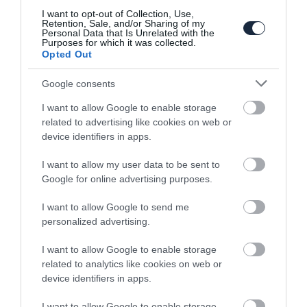
I want to opt-out of Collection, Use,
Retention, Sale, and/or Sharing of my
Personal Data that Is Unrelated with the
Purposes for which it was collected.
Opted Out
Google consents
Bemutatták az új Alpine A110-est
I want to allow Google to enable storage
related to advertising like cookies on web or
device identifiers in apps.
I want to allow my user data to be sent to
Google for online advertising purposes.
I want to allow Google to send me
personalized advertising.
Könnyű elektromos sportkocsit ígér az
Alpine
I want to allow Google to enable storage
related to analytics like cookies on web or
device identifiers in apps.
I want to allow Google to enable storage