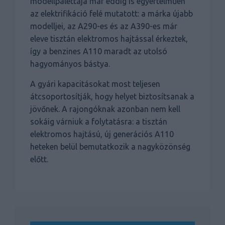
modellpalettája már eddig is egyértelműen
az elektrifikáció felé mutatott: a márka újabb
modelljei, az A290-es és az A390-es már
eleve tisztán elektromos hajtással érkeztek,
így a benzines A110 maradt az utolsó
hagyományos bástya.
A gyári kapacitásokat most teljesen
átcsoportosítják, hogy helyet biztosítsanak a
jövőnek. A rajongóknak azonban nem kell
sokáig várniuk a folytatásra: a tisztán
elektromos hajtású, új generációs A110
heteken belül bemutatkozik a nagyközönség
előtt.