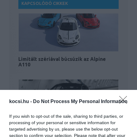
KAPCSOLÓDÓ CIKKEK
Limitált szériával búcsúzik az Alpine
A110
kocsi.hu -
Do Not Process My Personal Information
If you wish to opt-out of the sale, sharing to third parties, or
processing of your personal or sensitive information for
Terepre megy az Alpine A110, legalábbis
targeted advertising by us, please use the below opt-out
egy…
section to confirm your selection. Please note that after your