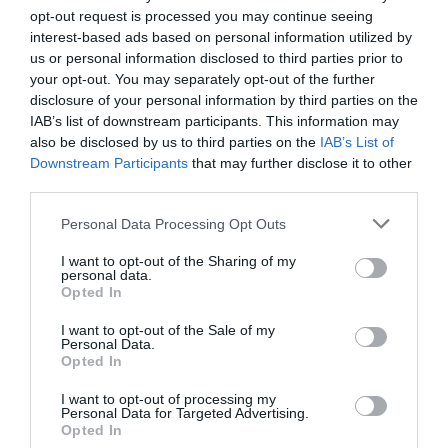
opt-out request is processed you may continue seeing
interest-based ads based on personal information utilized by
us or personal information disclosed to third parties prior to
your opt-out. You may separately opt-out of the further
disclosure of your personal information by third parties on the
IAB’s list of downstream participants. This information may
also be disclosed by us to third parties on the
IAB’s List of
Downstream Participants
that may further disclose it to other
Bemutatták az Alpine A110 tovább
third parties.
hergelt verzióját
Please note that this website/app uses one or more Google
Personal Data Processing Opt Outs
services and may gather and store information including but
not limited to your visit or usage behaviour. You may click to
I want to opt-out of the Sharing of my
personal data.
grant or deny consent to Google and its third-party tags to
Opted In
use your data for below specified purposes in below Google
consent section.
I want to opt-out of the Sale of my
Personal Data.
Opted In
Prémium belsőt kapott az Alpine A110
I want to opt-out of processing my
Personal Data for Targeted Advertising.
Opted In