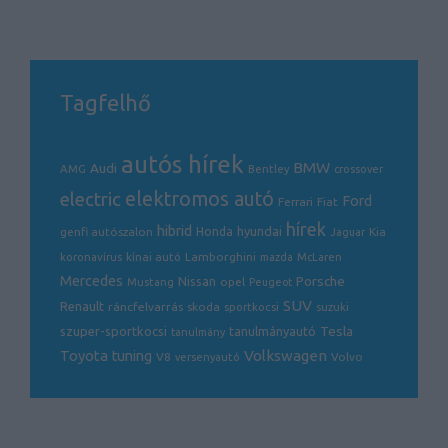
Tagfelhő
autós hírek
BMW
Audi
AMG
Bentley
crossover
electric
elektromos autó
Ford
Ferrari
Fiat
hírek
hibrid
hyundai
genfi autószalon
Honda
Kia
Jaguar
Lamborghini
koronavírus
kínai autó
mazda
McLaren
Mercedes
Porsche
Nissan
opel
Mustang
Peugeot
SUV
Renault
ráncfelvarrás
skoda
sportkocsi
suzuki
Tesla
szuper-sportkocsi
tanulmányautó
tanulmány
Volkswagen
Toyota
tuning
V8
Volvo
versenyautó