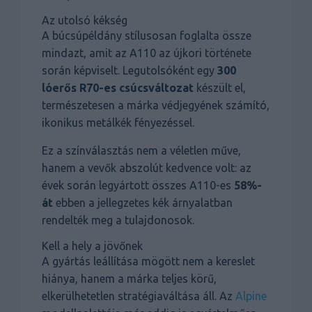
Az utolsó kékség
A búcsúpéldány stílusosan foglalta össze
mindazt, amit az A110 az újkori története
során képviselt. Legutolsóként egy
300
lóerős R70-es csúcsváltozat
készült el,
természetesen a márka védjegyének számító,
ikonikus metálkék fényezéssel.
Ez a színválasztás nem a véletlen műve,
hanem a vevők abszolút kedvence volt: az
évek során legyártott összes A110-es
58%-
át
ebben a jellegzetes kék árnyalatban
rendelték meg a tulajdonosok.
Kell a hely a jövőnek
A gyártás leállítása mögött nem a kereslet
hiánya, hanem a márka teljes körű,
elkerülhetetlen stratégiaváltása áll. Az
Alpine