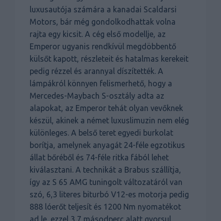
luxusautója számára a kanadai Scaldarsi
Motors, bár még gondolkodhattak volna
rajta egy kicsit. A cég első modellje, az
Emperor ugyanis rendkívül megdöbbentő
külsőt kapott, részleteit és hatalmas kerekeit
pedig rézzel és arannyal díszítették. A
lámpákról könnyen felismerhető, hogy a
Mercedes-Maybach S-osztály adta az
alapokat, az Emperor tehát olyan vevőknek
készül, akinek a német luxuslimuzin nem elég
különleges. A belső teret egyedi burkolat
borítja, amelynek anyagát 24-féle egzotikus
állat bőréből és 74-féle ritka fából lehet
kiválasztani. A technikát a Brabus szállítja,
így az S 65 AMG tuningolt változatáról van
szó, 6,3 literes biturbó V12-es motorja pedig
888 lóerőt teljesít és 1200 Nm nyomatékot
ad le, ezzel 3,7 másodperc alatt gyorsul