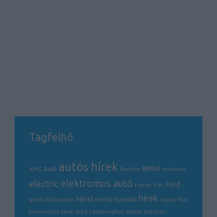
Tagfelhő
autós hírek
BMW
Audi
AMG
Bentley
crossover
electric
elektromos autó
Ford
Ferrari
Fiat
hírek
hibrid
hyundai
genfi autószalon
Honda
Kia
Jaguar
Lamborghini
koronavírus
kínai autó
mazda
McLaren