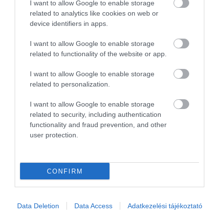
I want to allow Google to enable storage
related to analytics like cookies on web or
device identifiers in apps.
I want to allow Google to enable storage
related to functionality of the website or app.
Komolyabb E-osztály a Brabustól
I want to allow Google to enable storage
related to personalization.
I want to allow Google to enable storage
related to security, including authentication
functionality and fraud prevention, and other
user protection.
Limitált szériákkal ünnepel a Maybach
CONFIRM
Data Deletion
Data Access
Adatkezelési tájékoztató