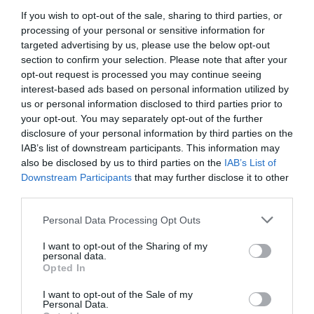
Az új C-osztályt is izmosította a Lorinser
If you wish to opt-out of the sale, sharing to third parties, or
processing of your personal or sensitive information for
targeted advertising by us, please use the below opt-out
section to confirm your selection. Please note that after your
opt-out request is processed you may continue seeing
interest-based ads based on personal information utilized by
us or personal information disclosed to third parties prior to
your opt-out. You may separately opt-out of the further
disclosure of your personal information by third parties on the
IAB’s list of downstream participants. This information may
Nemsokára bemutatkozik a Mercedes C-
osztály legújabb…
also be disclosed by us to third parties on the
IAB’s List of
Downstream Participants
that may further disclose it to other
third parties.
Please note that this website/app uses one or more Google
Personal Data Processing Opt Outs
services and may gather and store information including but
not limited to your visit or usage behaviour. You may click to
I want to opt-out of the Sharing of my
personal data.
grant or deny consent to Google and its third-party tags to
Opted In
use your data for below specified purposes in below Google
consent section.
I want to opt-out of the Sale of my
Egyedi példány a Ferrari 458 MM Speciale
Personal Data.