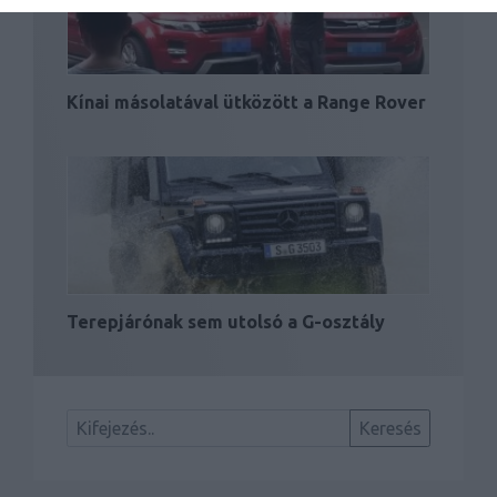
Kínai másolatával ütközött a Range Rover
Terepjárónak sem utolsó a G-osztály