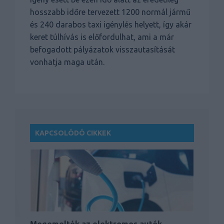
hosszabb időre tervezett 1200 normál jármű
és 240 darabos taxi igénylés helyett, így akár
keret túlhívás is előfordulhat, ami a már
befogadott pályázatok visszautasítását
vonhatja maga után.
KAPCSOLÓDÓ CIKKEK
Megemelték az elektromos autók