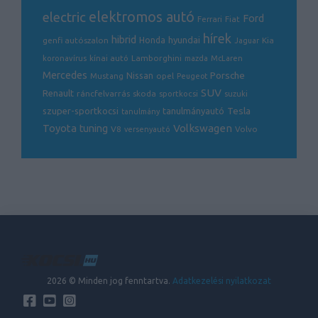
electric
elektromos autó
Ford
Ferrari
Fiat
hírek
hibrid
hyundai
genfi autószalon
Honda
Kia
Jaguar
Lamborghini
koronavírus
kínai autó
mazda
McLaren
Mercedes
Porsche
Nissan
opel
Mustang
Peugeot
SUV
Renault
ráncfelvarrás
skoda
sportkocsi
suzuki
Tesla
szuper-sportkocsi
tanulmányautó
tanulmány
Volkswagen
Toyota
tuning
V8
Volvo
versenyautó
2026 © Minden jog fenntartva.
Adatkezelési nyilatkozat