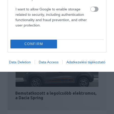
I want to allow Google to enable storage
related to security, including authentication
functionality and fraud prevention, and other
user protection.
Kedvező fogadtatást kapott a Xiaomi
elektromos autója
CONFIRM
Data Deletion
Data Access
Adatkezelési tájékoztató
Bemutatkozott a legolcsóbb elektromos,
a Dacia Spring