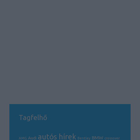
Tagfelhő
autós hírek
BMW
Audi
AMG
Bentley
crossover