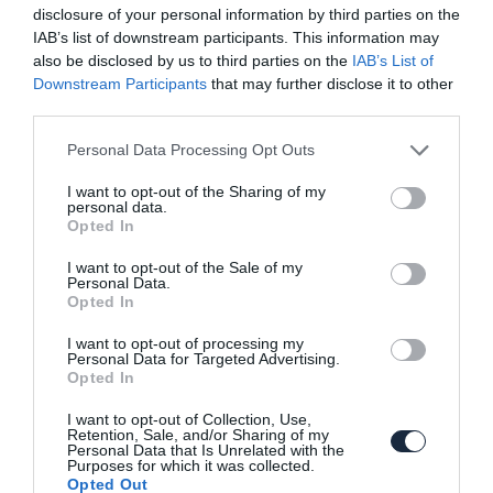
elkülönített…
disclosure of your personal information by third parties on the
IAB’s list of downstream participants. This information may
also be disclosed by us to third parties on the
IAB’s List of
Downstream Participants
that may further disclose it to other
third parties.
Please note that this website/app uses one or more Google
Personal Data Processing Opt Outs
services and may gather and store information including but
not limited to your visit or usage behaviour. You may click to
I want to opt-out of the Sharing of my
personal data.
grant or deny consent to Google and its third-party tags to
Tesla, már állami támogatásra is
Opted In
use your data for below specified purposes in below Google
consent section.
I want to opt-out of the Sale of my
Personal Data.
Opted In
I want to opt-out of processing my
Personal Data for Targeted Advertising.
Opted In
I want to opt-out of Collection, Use,
Retention, Sale, and/or Sharing of my
A Mercedes is elkezdte az átállást az
Personal Data that Is Unrelated with the
elektromos jövőre
Purposes for which it was collected.
Opted Out