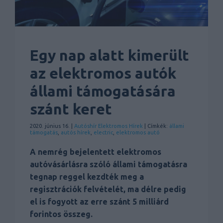
Egy nap alatt kimerült
az elektromos autók
állami támogatására
szánt keret
2020. június 16. |
Autóshír
Elektromos
Hírek
| Címkék:
állami
támogatás
,
autós hírek
,
electric
,
elektromos autó
A nemrég bejelentett elektromos
autóvásárlásra szóló állami támogatásra
tegnap reggel kezdték meg a
regisztrációk felvételét, ma délre pedig
el is fogyott az erre szánt 5 milliárd
forintos összeg.