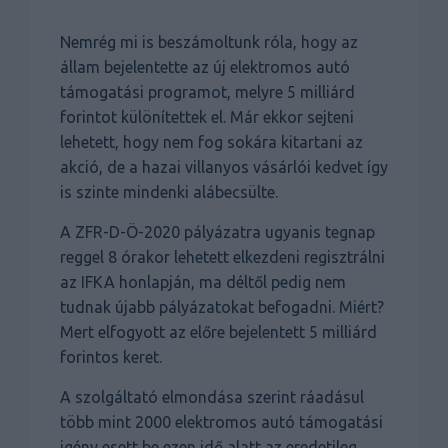
Nemrég mi is beszámoltunk róla, hogy az
állam bejelentette az új elektromos autó
támogatási programot, melyre 5 milliárd
forintot különítettek el. Már ekkor sejteni
lehetett, hogy nem fog sokára kitartani az
akció, de a hazai villanyos vásárlói kedvet így
is szinte mindenki alábecsülte.
A ZFR-D-Ö-2020 pályázatra ugyanis tegnap
reggel 8 órakor lehetett elkezdeni regisztrálni
az IFKA honlapján, ma déltől pedig nem
tudnak újabb pályázatokat befogadni. Miért?
Mert elfogyott az előre bejelentett 5 milliárd
forintos keret.
A szolgáltató elmondása szerint ráadásul
több mint 2000 elektromos autó támogatási
igény esett be ezen idő alatt az eredetileg