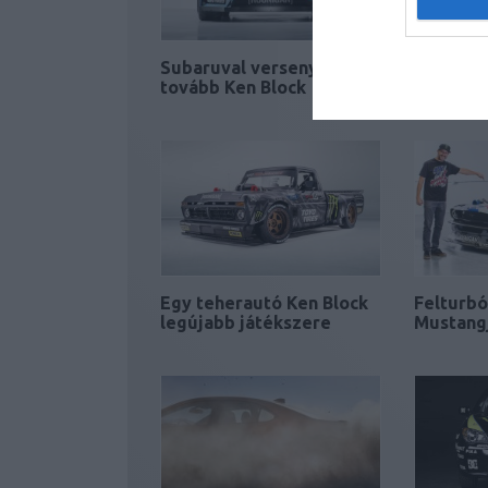
Subaruval versenyez
Előzetes
tovább Ken Block
utolsó K
Egy teherautó Ken Block
Felturbó
legújabb játékszere
Mustang