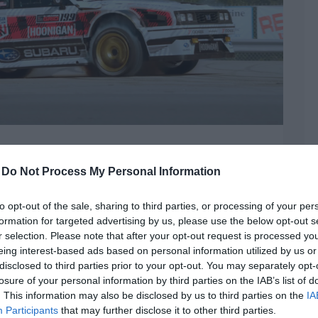
 forgatja fel Floridát az
-
Do Not Process My Personal Information
skében
to opt-out of the sale, sharing to third parties, or processing of your per
autós hírek
,
gymkhana
,
Travis Pastrana
formation for targeted advertising by us, please use the below opt-out s
r selection. Please note that after your opt-out request is processed y
 idén is megérkezett a szokásos Gymkhana
eing interest-based ads based on personal information utilized by us or
a el a nézőt. A főszereplő Travis Pastrana és az
disclosed to third parties prior to your opt-out. You may separately opt-
ékszereplők táborát Monster Truck-ok,
losure of your personal information by third parties on the IAB’s list of
. This information may also be disclosed by us to third parties on the
IA
Participants
that may further disclose it to other third parties.