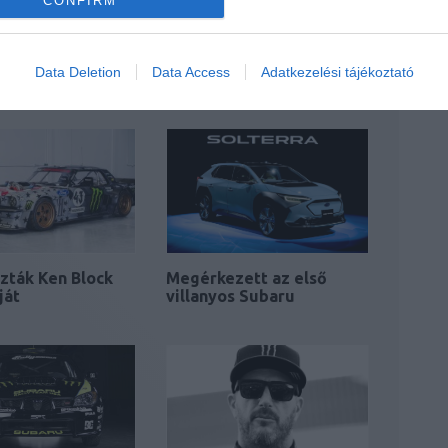
CONFIRM
t kapott az
Elektromos autón
Data Deletion
Data Access
Adatkezelési tájékoztató
en Block film
dolgozik Ken Block
zták Ken Block
Megérkezett az első
ját
villanyos Subaru