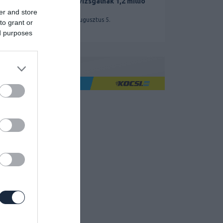
miatt vizsgálnak 1,2 millió
Teslát
er and store
2026. augusztus 5.
to grant or
ed purposes
Ha jó élményre utazol