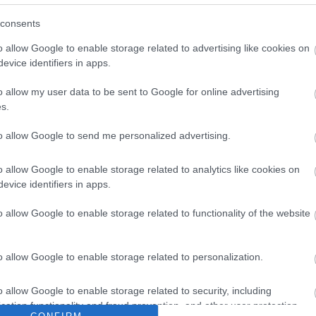
consents
 Travis Pastrana kapta meg, aki a 875 lóerős,
o allow Google to enable storage related to advertising like cookies on
 fel Florida utcáit, illetve légterét. Ugratásokban
evice identifiers in apps.
pterekből és más légi járművekből sem.
o allow my user data to be sent to Google for online advertising
t, de láthatjuk Pastranát száguldozni többek
s.
d ellen is, aki a 3000 lóerős Chevy El Camino-ját
to allow Google to send me personalized advertising.
o allow Google to enable storage related to analytics like cookies on
evice identifiers in apps.
o allow Google to enable storage related to functionality of the website
o allow Google to enable storage related to personalization.
o allow Google to enable storage related to security, including
cation functionality and fraud prevention, and other user protection.