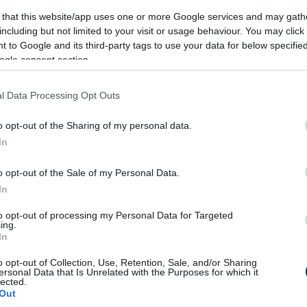
 that this website/app uses one or more Google services and may gath
k ma! És lám, itt is van! A recept némileg
including but not limited to your visit or usage behaviour. You may click 
, azaz mint mindig, most is autós őrületre és
 to Google and its third-party tags to use your data for below specifi
ogle consent section.
l Data Processing Opt Outs
o opt-out of the Sharing of my personal data.
In
o opt-out of the Sale of my Personal Data.
In
to opt-out of processing my Personal Data for Targeted
ing.
In
o opt-out of Collection, Use, Retention, Sale, and/or Sharing
ersonal Data that Is Unrelated with the Purposes for which it
lected.
Out