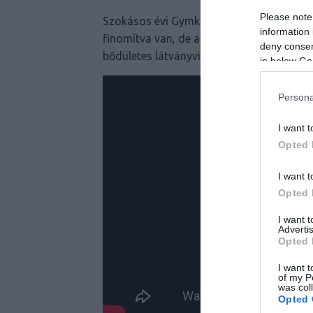
Please note
Szokásos évi Gymkhanánkat add meg nekün
information 
finomítva van, de az alapok nem változtak
deny consent
bődületes látványvilágra számíthatunk.
in below Go
Persona
I want t
Opted 
I want t
Opted 
I want 
Advertis
Opted 
I want t
of my P
was col
Opted 