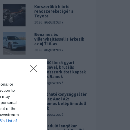
Korszerűbb hibrid
rendszereket ígér a
Toyota
2026. augusztus 7.
Benzines és
villanyhajtással is érkezik
az új 718-as
2026. augusztus 7.
Akár 900 lóerő gyári
garanciával, brutális
kompresszorkittet kaptak
a V8-as Ramok
2026. augusztus 6.
sonal or
ection to
Rekordhatékonysággal tér
ou may
vissza az Audi A2:
 personal
Elektromos belépőmodell
érkezik
out of the
 downstream
2026. augusztus 6.
B’s List of
Elszabaduló lengőkar