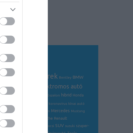
Tagfelhő
autós hírek
BMW
Audi
AMG
Bentley
electric
elektromos autó
crossover
hibrid
Ford
Ferrari
Fiat
genfi autószalon
Honda
hírek
hyundai
Kia
Jaguar
koronavírus
kínai autó
Mercedes
Lamborghini
mazda
McLaren
Mustang
Porsche
Nissan
Renault
opel
Peugeot
SUV
szuper-
ráncfelvarrás
skoda
sportkocsi
suzuki