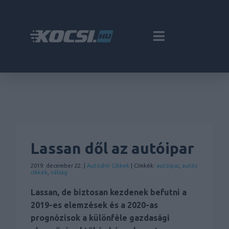
Lassan dől az autóipar
2019. december 22. |
Autóshír
Cikkek
| Címkék:
autóipar
,
autós
cikkek
,
válság
Lassan, de biztosan kezdenek befutni a
2019-es elemzések és a 2020-as
prognózisok a különféle gazdasági