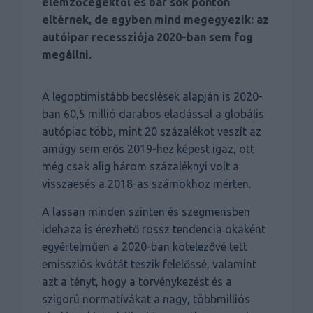
elemzőcégektől és bár sok ponton
eltérnek, de egyben mind megegyezik: az
autóipar recessziója 2020-ban sem fog
megállni.
A legoptimistább becslések alapján is 2020-
ban 60,5 millió darabos eladással a globális
autópiac több, mint 20 százalékot veszít az
amúgy sem erős 2019-hez képest igaz, ott
még csak alig három százaléknyi volt a
visszaesés a 2018-as számokhoz mérten.
A lassan minden szinten és szegmensben
idehaza is érezhető rossz tendencia okaként
egyértelműen a 2020-ban kötelezővé tett
emissziós kvótát teszik felelőssé, valamint
azt a tényt, hogy a törvénykezést és a
szigorú normatívákat a nagy, többmilliós