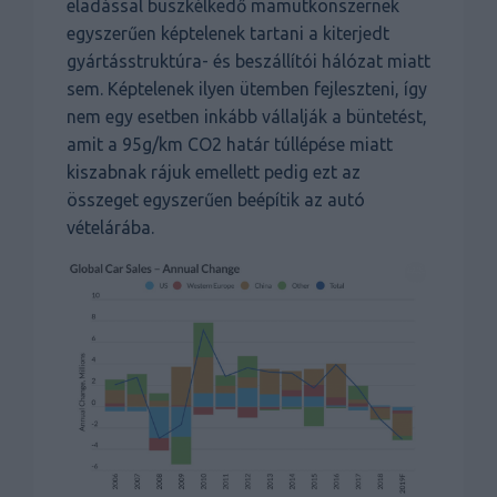
eladással büszkélkedő mamutkonszernek
egyszerűen képtelenek tartani a kiterjedt
gyártásstruktúra- és beszállítói hálózat miatt
sem. Képtelenek ilyen ütemben fejleszteni, így
nem egy esetben inkább vállalják a büntetést,
amit a 95g/km CO2 határ túllépése miatt
kiszabnak rájuk emellett pedig ezt az
összeget egyszerűen beépítik az autó
vételárába.