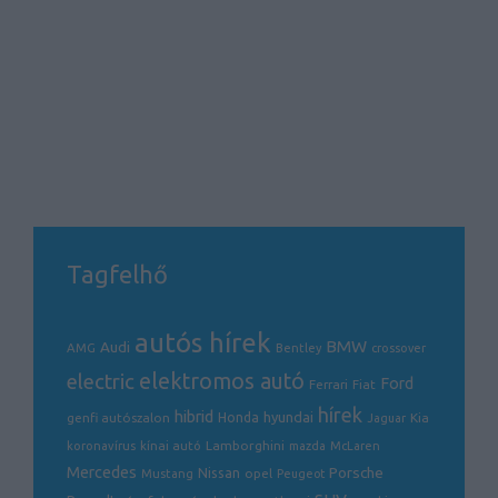
Tagfelhő
autós hírek
BMW
Audi
AMG
Bentley
crossover
electric
elektromos autó
Ford
Ferrari
Fiat
hírek
hibrid
hyundai
genfi autószalon
Honda
Kia
Jaguar
Lamborghini
koronavírus
kínai autó
mazda
McLaren
Mercedes
Porsche
Nissan
opel
Mustang
Peugeot