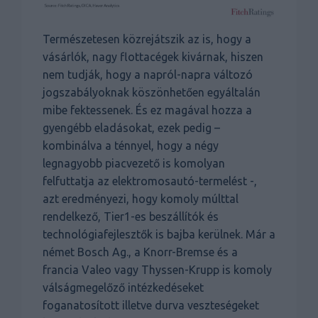
Természetesen közrejátszik az is, hogy a
vásárlók, nagy flottacégek kivárnak, hiszen
nem tudják, hogy a napról-napra változó
jogszabályoknak köszönhetően egyáltalán
mibe fektessenek. És ez magával hozza a
gyengébb eladásokat, ezek pedig –
kombinálva a ténnyel, hogy a négy
legnagyobb piacvezető is komolyan
felfuttatja az elektromosautó-termelést -,
azt eredményezi, hogy komoly múlttal
rendelkező, Tier1-es beszállítók és
technológiafejlesztők is bajba kerülnek. Már a
német Bosch Ag., a Knorr-Bremse és a
francia Valeo vagy Thyssen-Krupp is komoly
válságmegelőző intézkedéseket
foganatosított illetve durva veszteségeket