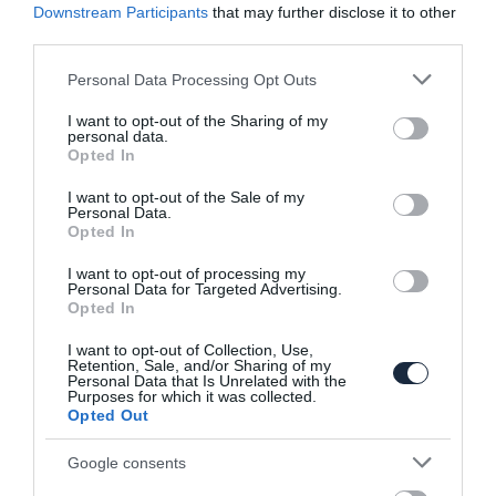
Downstream Participants
that may further disclose it to other
third parties.
Please note that this website/app uses one or more Google
Personal Data Processing Opt Outs
services and may gather and store information including but
not limited to your visit or usage behaviour. You may click to
I want to opt-out of the Sharing of my
personal data.
grant or deny consent to Google and its third-party tags to
Már alig álcázzák az új Bentley
Opted In
Continental GT-t
use your data for below specified purposes in below Google
consent section.
I want to opt-out of the Sale of my
Personal Data.
Opted In
I want to opt-out of processing my
Personal Data for Targeted Advertising.
Opted In
I want to opt-out of Collection, Use,
Retention, Sale, and/or Sharing of my
Personal Data that Is Unrelated with the
Jól megy a villanyautózás a franciáknak
Purposes for which it was collected.
Opted Out
Google consents