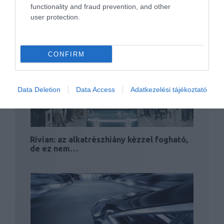
functionality and fraud prevention, and other
user protection.
Az újrakezdésre készül a Mercedes és az
Audi is
CONFIRM
Data Deletion
Data Access
Adatkezelési tájékoztató
Rivian: az alkatrészhiány kézzel fogható,
de ez nem…