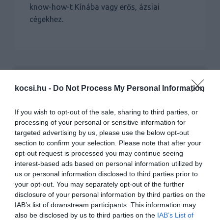
know-how-t Kínába vagy erős, ázsiai
cégekhez.
kocsi.hu -
Do Not Process My Personal Information
KAPCSOLÓDÓ CIKKEK
If you wish to opt-out of the sale, sharing to third parties, or
processing of your personal or sensitive information for
targeted advertising by us, please use the below opt-out
section to confirm your selection. Please note that after your
opt-out request is processed you may continue seeing
interest-based ads based on personal information utilized by
us or personal information disclosed to third parties prior to
Februárban leáll a Toyota gyár
your opt-out. You may separately opt-out of the further
Csehországban
disclosure of your personal information by third parties on the
IAB’s list of downstream participants. This information may
also be disclosed by us to third parties on the
IAB’s List of