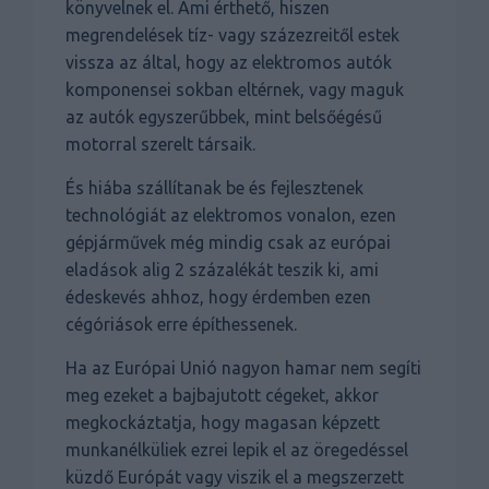
könyvelnek el. Ami érthető, hiszen
megrendelések tíz- vagy százezreitől estek
vissza az által, hogy az elektromos autók
komponensei sokban eltérnek, vagy maguk
az autók egyszerűbbek, mint belsőégésű
motorral szerelt társaik.
És hiába szállítanak be és fejlesztenek
technológiát az elektromos vonalon, ezen
gépjárművek még mindig csak az európai
eladások alig 2 százalékát teszik ki, ami
édeskevés ahhoz, hogy érdemben ezen
cégóriások erre építhessenek.
Ha az Európai Unió nagyon hamar nem segíti
meg ezeket a bajbajutott cégeket, akkor
megkockáztatja, hogy magasan képzett
munkanélküliek ezrei lepik el az öregedéssel
küzdő Európát vagy viszik el a megszerzett