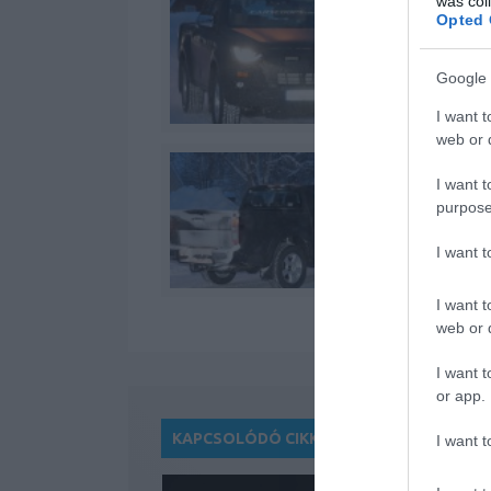
was col
Opted 
Google 
I want t
web or d
I want t
purpose
I want 
I want t
web or d
I want t
or app.
KAPCSOLÓDÓ CIKKEK
I want t