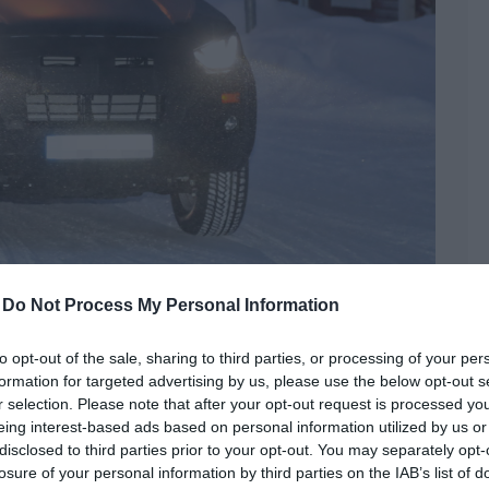
-
Do Not Process My Personal Information
to opt-out of the sale, sharing to third parties, or processing of your per
 az Isuzu D-Max harmadik
formation for targeted advertising by us, please use the below opt-out s
r selection. Please note that after your opt-out request is processed y
eing interest-based ads based on personal information utilized by us or
disclosed to third parties prior to your opt-out. You may separately opt-
utós hírek
,
D-Max
,
Isuzu
,
pickup
losure of your personal information by third parties on the IAB’s list of