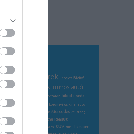
Tagfelhő
autós hírek
BMW
Audi
AMG
Bentley
electric
elektromos autó
crossover
hibrid
Ford
Ferrari
Fiat
genfi autószalon
Honda
hírek
hyundai
Kia
Jaguar
koronavírus
kínai autó
Mercedes
Lamborghini
mazda
McLaren
Mustang
Porsche
Nissan
Renault
opel
Peugeot
SUV
szuper-
ráncfelvarrás
skoda
sportkocsi
suzuki