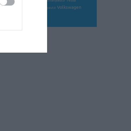
Tesla
sportkocsi
tanulmányautó
tanulmány
Volkswagen
Toyota
tuning
V8
versenyautó
Volvo