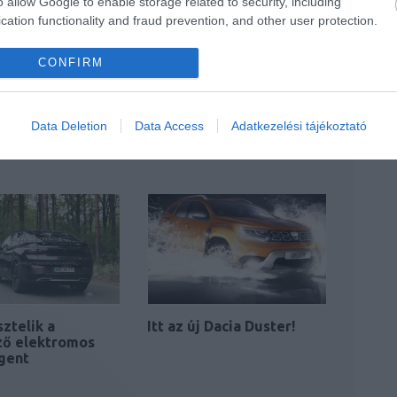
o allow Google to enable storage related to security, including
cation functionality and fraud prevention, and other user protection.
CONFIRM
atóst villantott a
Brutális D-Maxot dob
Data Deletion
Data Access
Adatkezelési tájékoztató
de egyelőre mi…
piacra az Isuzu
sztelik a
Itt az új Dacia Duster!
ző elektromos
gent