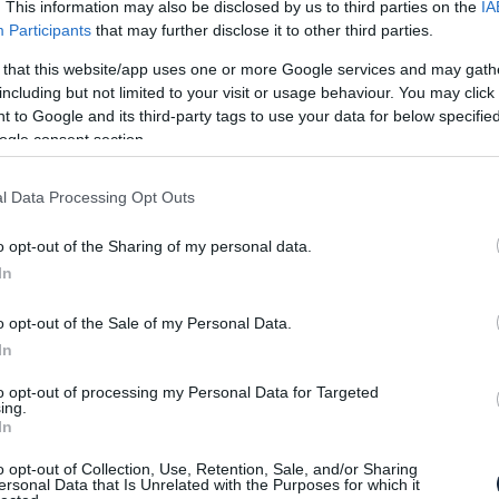
. This information may also be disclosed by us to third parties on the
IA
ózni, most pedig a gyáriak meg is erősítették,
Participants
that may further disclose it to other third parties.
Max harmadik generációját.
 that this website/app uses one or more Google services and may gath
including but not limited to your visit or usage behaviour. You may click 
váltását, hiszen a jelenlegi változat már 2012 óta
 to Google and its third-party tags to use your data for below specifi
ető, hogy nem kapkodtak, hiszen egy mai napig
ogle consent section.
l Data Processing Opt Outs
 a harmadik felvonás is, hiszen egy hónapja egy
 egy álcázott példányt, amire a gyártó most reagált
o opt-out of the Sharing of my personal data.
In
 mely három karosszéria változatban (simple,
o opt-out of the Sale of my Personal Data.
hajtásláncról egyelőre még nem esett szó, de jó
In
 jól bevált 1,9 literes 163 lóerős négyhengeres
új, csak 2017-ben csatlakozott a palettához.
to opt-out of processing my Personal Data for Targeted
ing.
In
o opt-out of Collection, Use, Retention, Sale, and/or Sharing
ersonal Data that Is Unrelated with the Purposes for which it