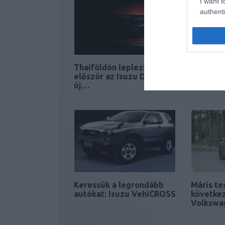
I want t
authenti
Thaiföldön leplezik le
Csinos pl
először az Isuzu D-Max
Mazda, 
új…
Keressük a legrondább
Máris te
autókat: Isuzu VehiCROSS
követke
Volkswa