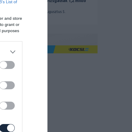
miatt vizsgálnak 1,2 millió
B’s List of
Teslát
2026. augusztus 5.
er and store
to grant or
ed purposes
Ha jó élményre utazol