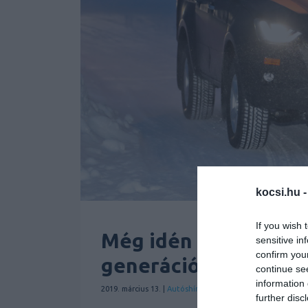
kocsi.hu 
If you wish 
Még idén bemutatják
sensitive in
confirm you
generációját
continue se
information 
2019. március 13. |
Autóshír
Hírek
Isuzu
Pickup
| Címkék:
a
further disc