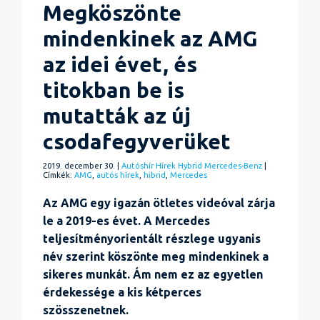
Megköszönte
mindenkinek az AMG
az idei évet, és
titokban be is
mutatták az új
csodafegyverüket
2019. december 30. |
Autóshír
Hírek
Hybrid
Mercedes-Benz
|
Címkék:
AMG
,
autós hírek
,
hibrid
,
Mercedes
Az AMG egy igazán ötletes videóval zárja
le a 2019-es évet. A Mercedes
teljesítményorientált részlege ugyanis
név szerint köszönte meg mindenkinek a
sikeres munkát. Ám nem ez az egyetlen
érdekessége a kis kétperces
szösszenetnek.