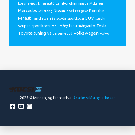
Lamborghini
koronavírus
kínai autó
mazda
McLaren
Mercedes
Porsche
Nissan
opel
Mustang
Peugeot
SUV
Renault
ráncfelvarrás
skoda
sportkocsi
suzuki
Tesla
szuper-sportkocsi
tanulmányautó
tanulmány
Volkswagen
Toyota
tuning
V8
Volvo
versenyautó
2026 © Minden jog fenntartva.
Adatkezelési nyilatkozat