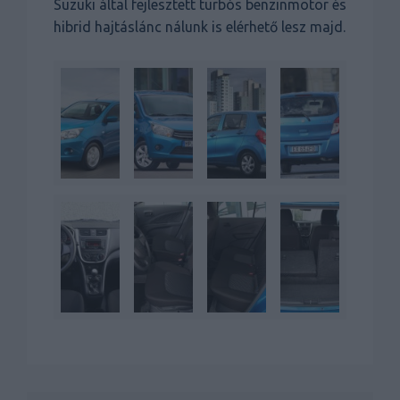
Suzuki által fejlesztett turbós benzinmotor és
hibrid hajtáslánc nálunk is elérhető lesz majd.