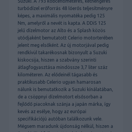
Suzuki. A 793 köbcentiméteres, kéthengeres
turbódízel erőforrás 48 lóerős teljesítményre
képes, a maximális nyomatéka pedig 125
Nm, amelyről a nevét is kapta. A DDiS 125
jelű dízelmotor az Alto és a Splash közös
utódjaként bemutatott Celerio motorterében
jelent meg elsőként. Az új motorjával pedig
rendkívül takarékosnak bizonyult a Suzuki
kiskocsija, hiszen a szabvány szerinti
átlagfogyasztása mindössze 3,7 liter száz
kilométeren. Az elődeinél tágasabb és
praktikusabb Celerio ugyan hamarosan
nálunk is bemutatkozik a Suzuki kínálatában,
de a csöppnyi dízelmotort elsősorban a
fejlődő piacoknak szánja a japán márka, így
kevés az esélye, hogy az európai
specifikációjú autóban találkozunk vele.
Mégsem maradunk újdonság nélkül, hiszen a