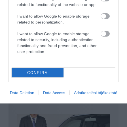
related to functionality of the website or app.
I want to allow Google to enable storage
related to personalization.
Toyota emblémával is kapható lesz a
I want to allow Google to enable storage
Suzuki első…
related to security, including authentication
functionality and fraud prevention, and other
user protection.
CONFIRM
Data Deletion
Data Access
Adatkezelési tájékoztató
Sportos modellekkel készül Tokióra a
Suzuki