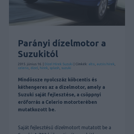
Parányi dízelmotor a
Suzukitól
2015. június 16. |
Dízel
Hírek
Suzuki
| Címkék:
alto
,
autós hírek
,
celerio
,
dízel
,
hírek
,
splash
,
suzuki
Mindössze nyolcszáz köbcentis és
kéthengeres az a dízelmotor, amely a
Suzuki saját fejlesztése, a csöppnyi
erőforrás a Celerio motorterében
mutatkozott be.
Saját fejlesztésű dízelmotort mutatott be a