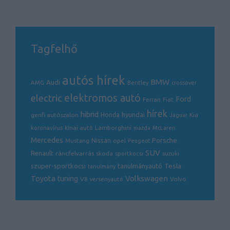
Tagfelhő
autós hírek
BMW
Audi
AMG
Bentley
crossover
electric
elektromos autó
Ford
Ferrari
Fiat
hírek
hibrid
hyundai
genfi autószalon
Honda
Kia
Jaguar
Lamborghini
koronavírus
kínai autó
mazda
McLaren
Mercedes
Porsche
Nissan
opel
Mustang
Peugeot
SUV
Renault
ráncfelvarrás
skoda
sportkocsi
suzuki
Tesla
szuper-sportkocsi
tanulmányautó
tanulmány
Volkswagen
Toyota
tuning
V8
Volvo
versenyautó