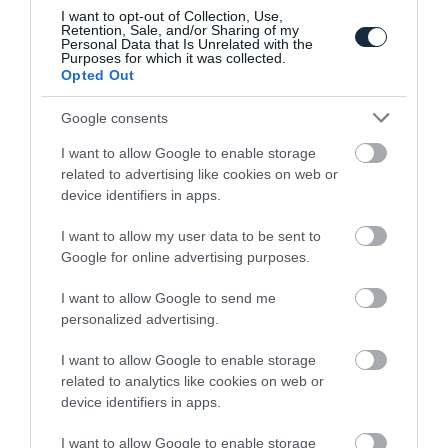
I want to opt-out of Collection, Use,
Retention, Sale, and/or Sharing of my
Personal Data that Is Unrelated with the
Purposes for which it was collected.
Opted Out
Google consents
Suzuki iM-4: retrós formavilág
I want to allow Google to enable storage
related to advertising like cookies on web or
device identifiers in apps.
I want to allow my user data to be sent to
Google for online advertising purposes.
I want to allow Google to send me
personalized advertising.
Megvan a Suzuki palettába ágyazott
I want to allow Google to enable storage
Toyota Corolla…
related to analytics like cookies on web or
device identifiers in apps.
I want to allow Google to enable storage