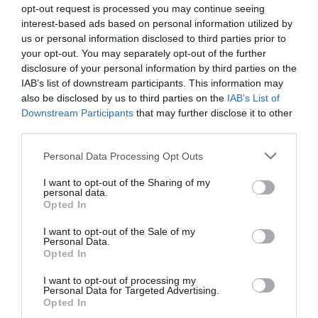
opt-out request is processed you may continue seeing
interest-based ads based on personal information utilized by
us or personal information disclosed to third parties prior to
your opt-out. You may separately opt-out of the further
disclosure of your personal information by third parties on the
IAB’s list of downstream participants. This information may
also be disclosed by us to third parties on the
IAB’s List of
Downstream Participants
that may further disclose it to other
third parties.
Turbó Suzuki – de nem nekünk
Please note that this website/app uses one or more Google
Personal Data Processing Opt Outs
services and may gather and store information including but
not limited to your visit or usage behaviour. You may click to
I want to opt-out of the Sharing of my
personal data.
grant or deny consent to Google and its third-party tags to
Opted In
use your data for below specified purposes in below Google
consent section.
I want to opt-out of the Sale of my
Personal Data.
Opted In
Elektromos autóként tér vissza a Suzuki
I want to opt-out of processing my
Wagon R+
Personal Data for Targeted Advertising.
Opted In