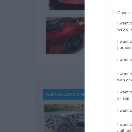
Google 
I want t
web or d
I want t
purpose
I want 
I want t
web or d
I want t
KAPCSOLÓDÓ CIKKEK
or app.
I want t
I want t
authenti