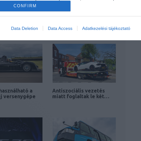
CONFIRM
hleifén tesztelik
Már zajlik az elektromos
upersportkocsiját
Lotus szupersportkocsi…
Data Deletion
Data Access
Adatkezelési tájékoztató
 használható a
Antiszociális vezetés
új versenygépe
miatt foglaltak le két…