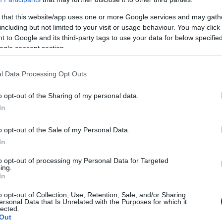
ortkocsival száguldozni. Na de mi történik, ha
 that this website/app uses one or more Google services and may gath
ik az Engler legújabb őrülete, te meg
including but not limited to your visit or usage behaviour. You may click 
ználni a tudását.
 to Google and its third-party tags to use your data for below specifi
ogle consent section.
ak fel az autószalonokon. Itt van például a most
 V10, mely nevéhez méltóan egy quad és egy
l Data Processing Opt Outs
o opt-out of the Sharing of my personal data.
skodik, zárt karosszéria viszont nincs, ráadásul
In
kapaszkodós megoldást találhatja a szemlélődő.
így 2,5 másodperc alatt katapultál 100-ra, a
o opt-out of the Sale of my Personal Data.
kénti tempónál van meghatározva. Haláli? Szó
In
to opt-out of processing my Personal Data for Targeted
ing.
In
o opt-out of Collection, Use, Retention, Sale, and/or Sharing
ersonal Data that Is Unrelated with the Purposes for which it
lected.
Out