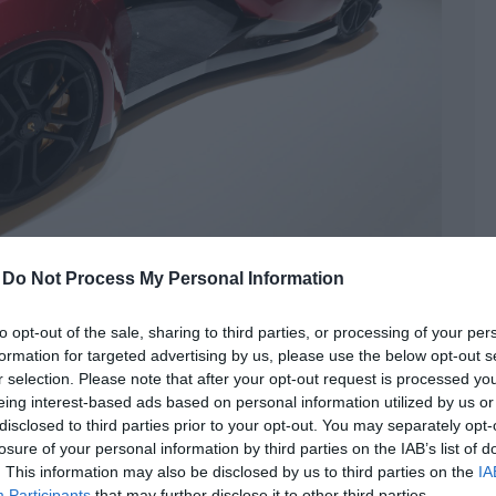
-
Do Not Process My Personal Information
to opt-out of the sale, sharing to third parties, or processing of your per
formation for targeted advertising by us, please use the below opt-out s
kocsi keveréke az Engler
r selection. Please note that after your opt-out request is processed y
eing interest-based ads based on personal information utilized by us or
disclosed to third parties prior to your opt-out. You may separately opt-
losure of your personal information by third parties on the IAB’s list of
ngler
,
genfi autószalon
,
quad
,
szupersportkocsi
. This information may also be disclosed by us to third parties on the
IA
Participants
that may further disclose it to other third parties.