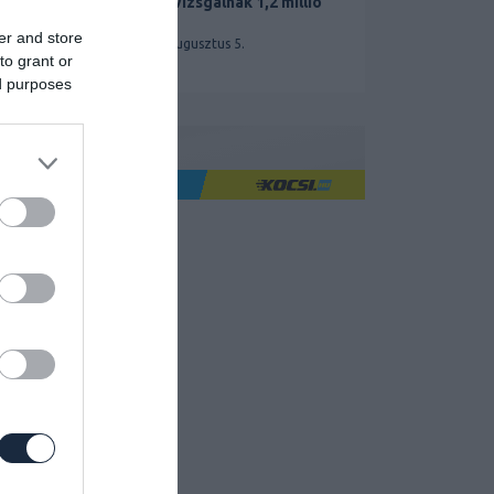
miatt vizsgálnak 1,2 millió
Teslát
er and store
2026. augusztus 5.
to grant or
ed purposes
Ha jó élményre utazol