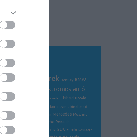
Tagfelhő
autós hírek
BMW
Audi
AMG
Bentley
electric
elektromos autó
crossover
hibrid
Ford
Ferrari
Fiat
genfi autószalon
Honda
hírek
hyundai
Kia
Jaguar
koronavírus
kínai autó
Mercedes
Lamborghini
mazda
McLaren
Mustang
Porsche
Nissan
Renault
opel
Peugeot
SUV
szuper-
ráncfelvarrás
skoda
sportkocsi
suzuki