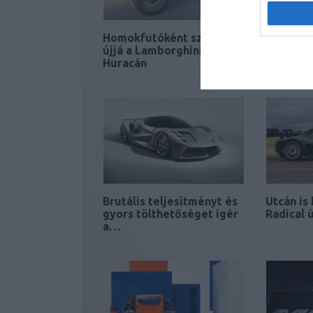
Homokfutóként született
A Nordsc
újjá a Lamborghini
a BYD sz
Huracán
Brutális teljesítményt és
Utcán is
gyors tölthetőséget ígér
Radical 
a…