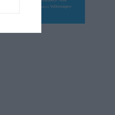
Tesla
sportkocsi
tanulmányautó
tanulmány
Volkswagen
Toyota
tuning
V8
versenyautó
Volvo