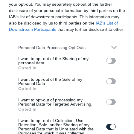
your opt-out. You may separately opt-out of the further
disclosure of your personal information by third parties on the
IAB’s list of downstream participants. This information may
also be disclosed by us to third parties on the
IAB’s List of
Most már tudjuk, hogy megy a Mustang!
Downstream Participants
that may further disclose it to other
third parties.
Please note that this website/app uses one or more Google
Personal Data Processing Opt Outs
services and may gather and store information including but
not limited to your visit or usage behaviour. You may click to
I want to opt-out of the Sharing of my
personal data.
grant or deny consent to Google and its third-party tags to
Opted In
use your data for below specified purposes in below Google
consent section.
I want to opt-out of the Sale of my
Personal Data.
Kémfotókon az új Ford Mustang!
Opted In
I want to opt-out of processing my
Personal Data for Targeted Advertising.
Opted In
I want to opt-out of Collection, Use,
Retention, Sale, and/or Sharing of my
Personal Data that Is Unrelated with the
Purposes for which it was collected.