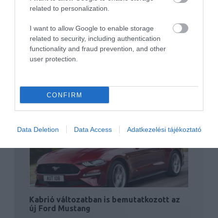
sportkocsija
related to personalization.
I want to allow Google to enable storage
related to security, including authentication
functionality and fraud prevention, and other
user protection.
CONFIRM
Holdra szállást ünnepel a Mustang
Data Deletion
Data Access
Adatkezelési tájékoztató
Kabrió változatban is bemutatkozott az
új Ford Mustang