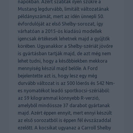
napokban. Azért szabták ilyen szűkre a
Mustang legdurvább, limitált változatának
példányszámát, mert az idén ünnepli 50.
évfordulóját az első Shelby-sorozat, így
várhatóan a 2015-ös kiadású modellek
igencsak értékesek lehetnek majd a gyűjtők
körében. Ugyanakkor a Shelby-szériát jövőre
is gyártásban tartják majd, de azt még nem
lehet tudni, hogy a későbbiekben mekkora
mennyiség készül majd belőle. A Ford
bejelentette azt is, hogy lesz egy még
durvább változat is az 500 lóerős és 542 Nm-
es nyomatékot leadó sportkocsi-szériából:
az 59 kilogrammal könnyebb R-verzió,
amelyből mindössze 37 darabot gyártanak
majd. Azért éppen ennyit, mert ennyi készült
az első sorozatból is éppen fél évszázaddal
ezelőtt. A kocsikat ugyanaz a Carroll Shelby