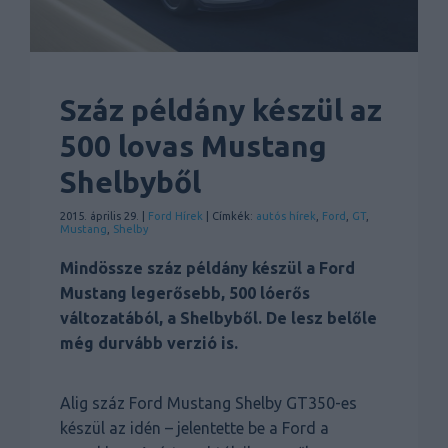
Száz példány készül az
500 lovas Mustang
Shelbyből
2015. április 29. |
Ford
Hírek
| Címkék:
autós hírek
,
Ford
,
GT
,
Mustang
,
Shelby
Mindössze száz példány készül a Ford
Mustang legerősebb, 500 lóerős
változatából, a Shelbyből. De lesz belőle
még durvább verzió is.
Alig száz Ford Mustang Shelby GT350-es
készül az idén – jelentette be a Ford a