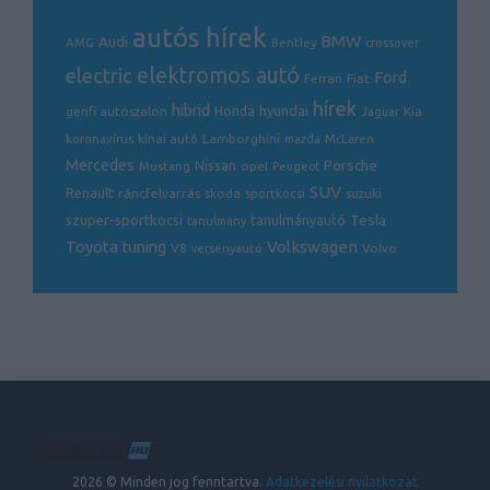
autós hírek
BMW
Audi
AMG
Bentley
crossover
electric
elektromos autó
Ford
Ferrari
Fiat
hírek
hibrid
hyundai
genfi autószalon
Honda
Kia
Jaguar
Lamborghini
koronavírus
kínai autó
mazda
McLaren
Mercedes
Porsche
Nissan
opel
Mustang
Peugeot
SUV
Renault
ráncfelvarrás
skoda
sportkocsi
suzuki
Tesla
szuper-sportkocsi
tanulmányautó
tanulmány
Volkswagen
Toyota
tuning
V8
Volvo
versenyautó
2026 © Minden jog fenntartva.
Adatkezelési nyilatkozat