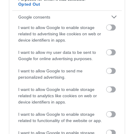
Opted Out
3D nyomtatót is használ majd a Ford a
Mustang GT500…
Google consents
I want to allow Google to enable storage
related to advertising like cookies on web or
device identifiers in apps.
I want to allow my user data to be sent to
Google for online advertising purposes.
I want to allow Google to send me
Jön a Mustang Hybrid!
personalized advertising.
I want to allow Google to enable storage
related to analytics like cookies on web or
device identifiers in apps.
I want to allow Google to enable storage
related to functionality of the website or app.
A Mustang a világ legnépszerűbb
I want to allow Google to enable storage