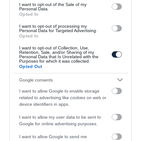
consent section.
I want to opt-out of the Sale of my
Personal Data.
Opted In
I want to opt-out of processing my
Personal Data for Targeted Advertising.
Opted In
I want to opt-out of Collection, Use,
Retention, Sale, and/or Sharing of my
Tommi Makinen, a finn rali legenda
Personal Data that Is Unrelated with the
segédkezik majd a…
Purposes for which it was collected.
Opted Out
Google consents
I want to allow Google to enable storage
related to advertising like cookies on web or
device identifiers in apps.
I want to allow my user data to be sent to
Tovább bonyolódik a pilótakérdés a
Google for online advertising purposes.
Forma 1-ben,…
I want to allow Google to send me