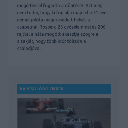
megértéssel fogadta a döntését. Azt még
nem tudni, hogy ki foglalja majd el a 31 éves
német pilóta megüresedett helyét a
csapatnál. Rosberg 23 győzelemmel és 206
rajttal a háta mögött akasztja szögre a
sisakját, hogy több időt töltsön a
családjával.
KAPCSOLÓDÓ CIKKEK