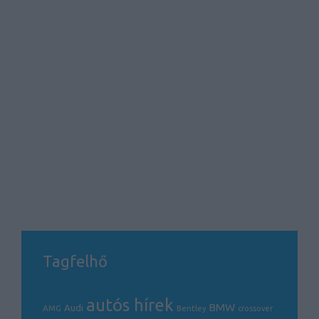
Tagfelhő
autós hírek
BMW
Audi
AMG
Bentley
crossover