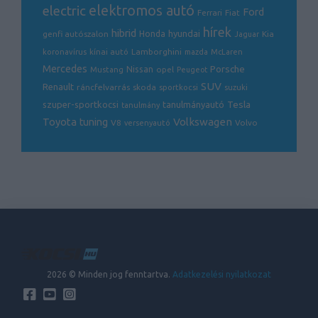
electric
elektromos autó
Ford
Ferrari
Fiat
hírek
hibrid
hyundai
genfi autószalon
Honda
Kia
Jaguar
Lamborghini
koronavírus
kínai autó
mazda
McLaren
Mercedes
Porsche
Nissan
opel
Mustang
Peugeot
SUV
Renault
ráncfelvarrás
skoda
sportkocsi
suzuki
Tesla
szuper-sportkocsi
tanulmányautó
tanulmány
Volkswagen
Toyota
tuning
V8
Volvo
versenyautó
2026 © Minden jog fenntartva.
Adatkezelési nyilatkozat