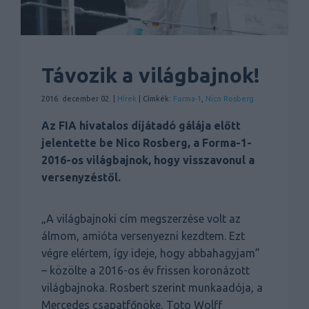
Távozik a világbajnok!
2016. december 02. |
Hírek
| Címkék:
Forma-1
,
Nico Rosberg
Az FIA hivatalos díjátadó gálája előtt
jelentette be Nico Rosberg, a Forma-1-
2016-os világbajnok, hogy visszavonul a
versenyzéstől.
„A világbajnoki cím megszerzése volt az
álmom, amióta versenyezni kezdtem. Ezt
végre elértem, így ideje, hogy abbahagyjam”
– közölte a 2016-os év frissen koronázott
világbajnoka. Rosbert szerint munkaadója, a
Mercedes csapatfőnöke, Toto Wolff