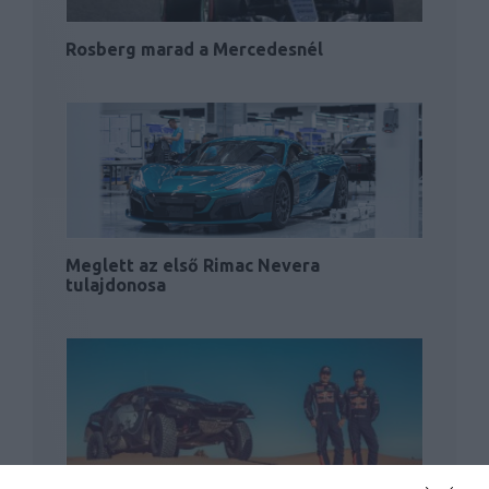
Rosberg marad a Mercedesnél
Meglett az első Rimac Nevera
tulajdonosa