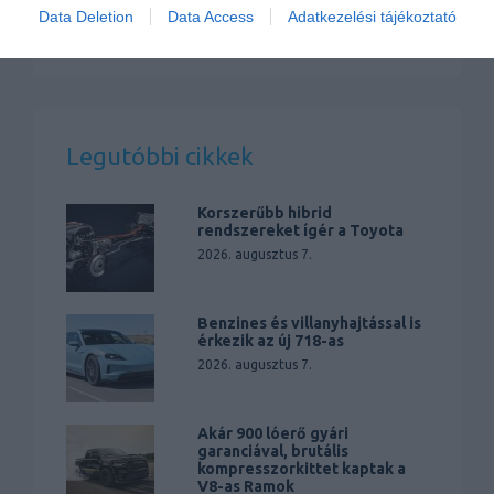
Data Deletion
Data Access
Adatkezelési tájékoztató
Legutóbbi cikkek
Korszerűbb hibrid
rendszereket ígér a Toyota
2026. augusztus 7.
Benzines és villanyhajtással is
érkezik az új 718-as
2026. augusztus 7.
Akár 900 lóerő gyári
garanciával, brutális
kompresszorkittet kaptak a
V8-as Ramok