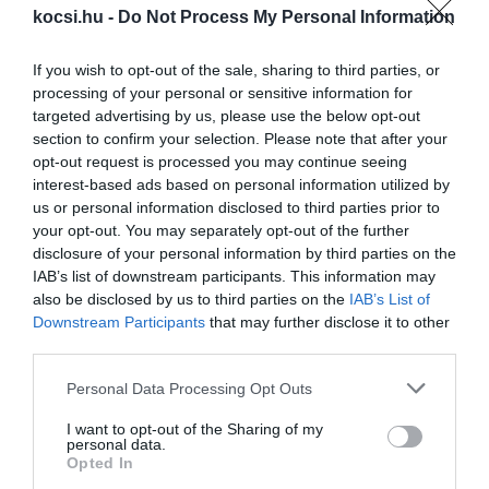
Loeb szupercsapattal indul a Dakaron
kocsi.hu -
Do Not Process My Personal Information
If you wish to opt-out of the sale, sharing to third parties, or
processing of your personal or sensitive information for
targeted advertising by us, please use the below opt-out
section to confirm your selection. Please note that after your
opt-out request is processed you may continue seeing
interest-based ads based on personal information utilized by
us or personal information disclosed to third parties prior to
Jövőre jön a Mercedes konnektoros
your opt-out. You may separately opt-out of the further
hibridje, melyben…
disclosure of your personal information by third parties on the
IAB’s list of downstream participants. This information may
also be disclosed by us to third parties on the
IAB’s List of
Downstream Participants
that may further disclose it to other
third parties.
Please note that this website/app uses one or more Google
Personal Data Processing Opt Outs
services and may gather and store information including but
not limited to your visit or usage behaviour. You may click to
I want to opt-out of the Sharing of my
personal data.
grant or deny consent to Google and its third-party tags to
Jövőre jön a robotverseny!
Opted In
use your data for below specified purposes in below Google