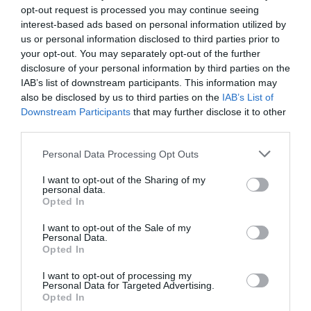
Részletek a megújult Daciákról
opt-out request is processed you may continue seeing
interest-based ads based on personal information utilized by
us or personal information disclosed to third parties prior to
your opt-out. You may separately opt-out of the further
disclosure of your personal information by third parties on the
IAB’s list of downstream participants. This information may
also be disclosed by us to third parties on the
IAB’s List of
Downstream Participants
that may further disclose it to other
third parties.
Nem kap kombi kivitelt a Dacia Logan
Please note that this website/app uses one or more Google
legújabb…
Personal Data Processing Opt Outs
services and may gather and store information including but
not limited to your visit or usage behaviour. You may click to
I want to opt-out of the Sharing of my
personal data.
grant or deny consent to Google and its third-party tags to
Opted In
use your data for below specified purposes in below Google
consent section.
I want to opt-out of the Sale of my
Personal Data.
Opted In
I want to opt-out of processing my
Personal Data for Targeted Advertising.
Majdnem megbukott az Euro NCAP
Opted In
tesztjén az új Dacia