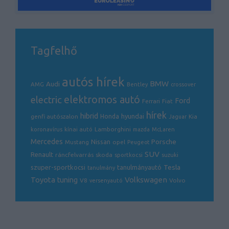
THM: 5,9% - 30,2%
Tagfelhő
autós hírek
BMW
Audi
AMG
Bentley
crossover
electric
elektromos autó
Ford
Ferrari
Fiat
hírek
hibrid
hyundai
genfi autószalon
Honda
Kia
Jaguar
Lamborghini
koronavírus
kínai autó
mazda
McLaren
Mercedes
Porsche
Nissan
opel
Mustang
Peugeot
SUV
Renault
ráncfelvarrás
skoda
sportkocsi
suzuki
Tesla
szuper-sportkocsi
tanulmányautó
tanulmány
Volkswagen
Toyota
tuning
V8
Volvo
versenyautó