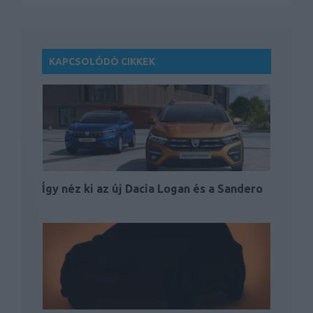
KAPCSOLÓDÓ CIKKEK
Így néz ki az új Dacia Logan és a Sandero