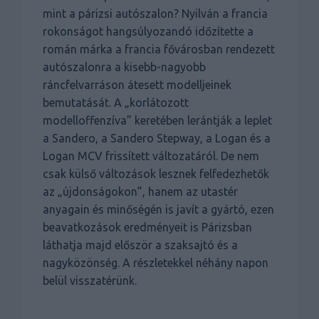
mint a párizsi autószalon? Nyilván a francia
rokonságot hangsúlyozandó időzítette a
román márka a francia fővárosban rendezett
autószalonra a kisebb-nagyobb
ráncfelvarráson átesett modelljeinek
bemutatását. A „korlátozott
modelloffenzíva” keretében lerántják a leplet
a Sandero, a Sandero Stepway, a Logan és a
Logan MCV frissített változatáról. De nem
csak külső változások lesznek felfedezhetők
az „újdonságokon”, hanem az utastér
anyagain és minőségén is javít a gyártó, ezen
beavatkozások eredményeit is Párizsban
láthatja majd először a szaksajtó és a
nagyközönség. A részletekkel néhány napon
belül visszatérünk.