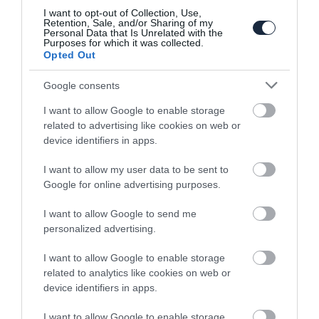
I want to opt-out of Collection, Use,
Retention, Sale, and/or Sharing of my
Personal Data that Is Unrelated with the
Purposes for which it was collected.
Opted Out
Google consents
I want to allow Google to enable storage
related to advertising like cookies on web or
Kukázta a dízel lehetőséget a Dacia az új
device identifiers in apps.
Logan és…
I want to allow my user data to be sent to
Google for online advertising purposes.
I want to allow Google to send me
personalized advertising.
I want to allow Google to enable storage
related to analytics like cookies on web or
Első helyen a Dacia Európában
device identifiers in apps.
I want to allow Google to enable storage