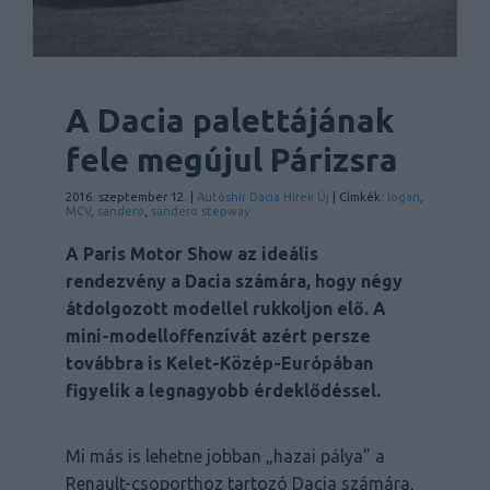
A Dacia palettájának
fele megújul Párizsra
2016. szeptember 12. |
Autóshír
Dacia
Hírek
Új
| Címkék:
logan
,
MCV
,
sandero
,
sandero stepway
A Paris Motor Show az ideális
rendezvény a Dacia számára, hogy négy
átdolgozott modellel rukkoljon elő. A
mini-modelloffenzívát azért persze
továbbra is Kelet-Közép-Európában
figyelik a legnagyobb érdeklődéssel.
Mi más is lehetne jobban „hazai pálya” a
Renault-csoporthoz tartozó Dacia számára,