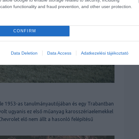
cation functionality and fraud prevention, and other user protection.
CONFIRM
Data Deletion
Data Access
Adatkezelési tájékoztató
le 1953-as tanulmányautójában és egy Trabantban
 volt ugyanis ez első műanyag karosszériaelemekkel
hevrolet elő nem állt a hasonló felépítésű