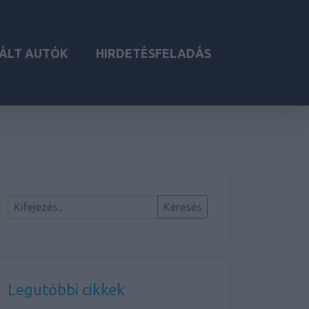
ÁLT AUTÓK
HIRDETÉSFELADÁS
Legutóbbi cikkek