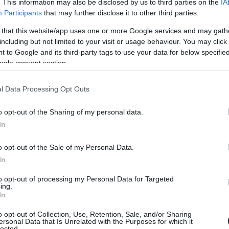
ez alatt eltűnő tetejével valóban új irányt
. This information may also be disclosed by us to third parties on the
IA
Participants
that may further disclose it to other third parties.
 that this website/app uses one or more Google services and may gath
including but not limited to your visit or usage behaviour. You may click 
 to Google and its third-party tags to use your data for below specifi
ogle consent section.
l Data Processing Opt Outs
o opt-out of the Sharing of my personal data.
In
o opt-out of the Sale of my Personal Data.
In
to opt-out of processing my Personal Data for Targeted
ing.
In
o opt-out of Collection, Use, Retention, Sale, and/or Sharing
ersonal Data that Is Unrelated with the Purposes for which it
lected.