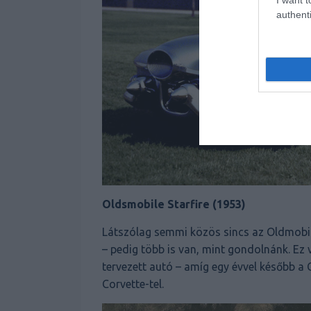
authenti
Oldsmobile Starfire (1953)
Látszólag semmi közös sincs az Oldmobi
– pedig több is van, mint gondolnánk. Ez
tervezett autó – amíg egy évvel később a C
Corvette-tel.