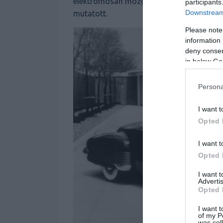
elektromosan mozgatott, kemény takarólem
participants
Downstream 
mutatott.
Please note
information 
deny consent
in below Go
Persona
I want t
Opted 
I want t
Opted 
I want 
Advertis
Opted 
I want t
of my P
was col