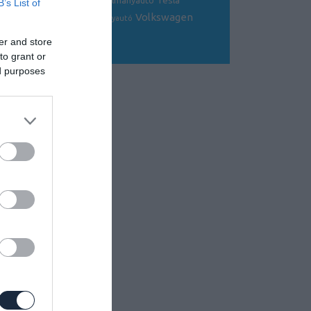
Tesla
sportkocsi
tanulmányautó
tanulmány
B’s List of
Volkswagen
Toyota
tuning
V8
versenyautó
Volvo
er and store
to grant or
ed purposes