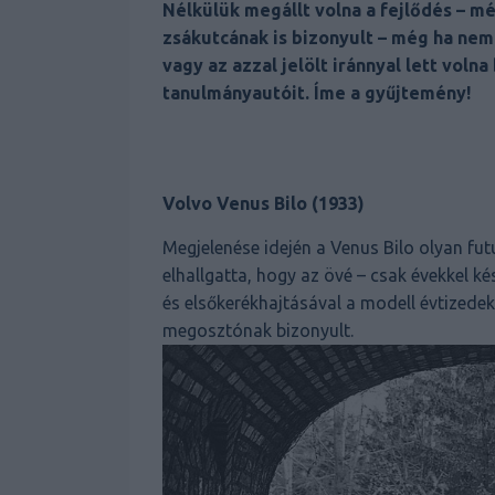
Nélkülük megállt volna a fejlődés – mé
zsákutcának is bizonyult – még ha nem 
vagy az azzal jelölt iránnyal lett vol
tanulmányautóit. Íme a gyűjtemény!
Volvo Venus Bilo (1933)
Megjelenése idején a Venus Bilo olyan fu
elhallgatta, hogy az övé – csak évekkel ké
és elsőkerékhajtásával a modell évtizede
megosztónak bizonyult.