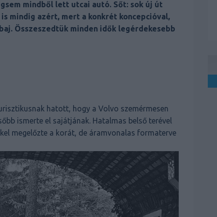
gsem mindből lett utcai autó. Sőt: sok új út
is mindig azért, mert a konkrét koncepcióval,
na baj. Összeszedtük minden idők legérdekesebb
turisztikusnak hatott, hogy a Volvo szemérmesen
sőbb ismerte el sajátjának. Hatalmas belső terével
kkel megelőzte a korát, de áramvonalas formaterve