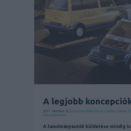
A legjobb koncepciók
2017. október 12. |
Autóshír
BMW
Buick
Cadillac
Cikkek
F
tanulmányautó
A tanulmányautók küldetése mindig is a