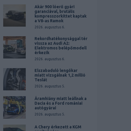
Akár 900 lóerő gyári
garanciával, brutális
kompresszorkittet kaptak
a V8-as Ramok
2026. augusztus 6.
Rekordhatékonysággal tér
vissza az Audi A2:
Elektromos belépőmodell
érkezik
2026. augusztus 6.
Elszabaduló lengőkar
miatt vizsgálnak 1,2 millió
Teslát
2026. augusztus 5.
Áramhiány miatt leállnak a
Dacia és a Ford romániai
autógyárai
2026. augusztus 5.
A Chery érkezett a KGM