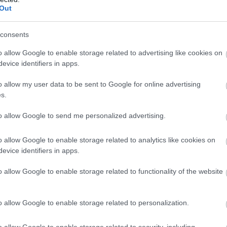
Out
consents
o allow Google to enable storage related to advertising like cookies on
l a Bucik Le Sabre 1951-ben bemutatott
evice identifiers in apps.
otívum a géptetőn ugyan meglehetősen kétségessé
o allow my user data to be sent to Google for online advertising
e divatot teremtett. Újszerű volt hajlított
s.
kusan felemelkedő tető pedig csúcstechnikát
g az iparágban. Ráadásul az autó kortársainál
to allow Google to send me personalized advertising.
 dicsekedhetett.
o allow Google to enable storage related to analytics like cookies on
evice identifiers in apps.
o allow Google to enable storage related to functionality of the website
o allow Google to enable storage related to personalization.
o allow Google to enable storage related to security, including