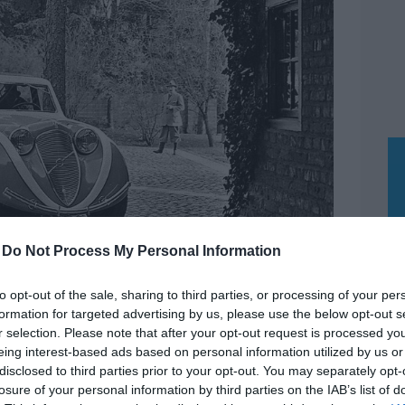
-
Do Not Process My Personal Information
to opt-out of the sale, sharing to third parties, or processing of your per
formation for targeted advertising by us, please use the below opt-out s
r selection. Please note that after your opt-out request is processed y
ban különbözik a harmincas évek többi elegáns és
eing interest-based ads based on personal information utilized by us or
 sztártervező Harley Earl munkáját sokan a világ
disclosed to third parties prior to your opt-out. You may separately opt-
. Az Y-Job rejtett lámpáival, motoros ablakaival és
losure of your personal information by third parties on the IAB’s list of