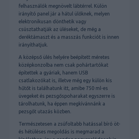
felhasználók megnövelt lábtérrel. Külön
irányító panel jár a hátul ülőknek, melyen
elektronikusan dönthetik vagy
csúsztathatják az üléseket, de még a
deréktámaszt és a masszás funkciót is innen
irányíthatjuk.
A középső ülés helyére beépített méretes
középkonzolba nem csak pohártartókat
építettek a gyáriak, hanem USB
csatlakozókat is, illetve még egy külön kis
hűtőt is találhatunk itt, amibe 750 ml-es
üvegeket és pezsgőspoharakat egyszerre is
tárolhatunk, ha éppen megkívánnánk a
pezsgőt utazás közben.
Természetesen a zsúfoltabb hatással bíró öt-
és hétüléses megoldás is megmarad a