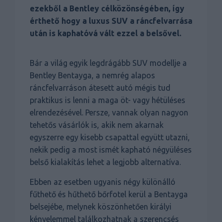
ezekből a Bentley célközönségében, így
érthető hogy a luxus SUV a ráncfelvarrása
után is kaphatóvá vált ezzel a belsővel.
Bár a világ egyik legdrágább SUV modellje a
Bentley Bentayga, a nemrég alapos
ráncfelvarráson átesett autó mégis tud
praktikus is lenni a maga öt- vagy hétüléses
elrendezésével. Persze, vannak olyan nagyon
tehetős vásárlók is, akik nem akarnak
egyszerre egy kisebb csapattal együtt utazni,
nekik pedig a most ismét kapható négyüléses
belső kialakítás lehet a legjobb alternatíva.
Ebben az esetben ugyanis négy különálló
fűthető és hűthető bőrfotel kerül a Bentayga
belsejébe, melynek köszönhetően királyi
kényelemmel találkozhatnak a szerencsés