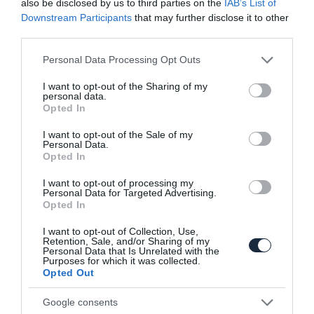
also be disclosed by us to third parties on the
IAB’s List of
Downstream Participants
that may further disclose it to other
third parties.
Please note that this website/app uses one or more Google
Personal Data Processing Opt Outs
services and may gather and store information including but
not limited to your visit or usage behaviour. You may click to
I want to opt-out of the Sharing of my
personal data.
grant or deny consent to Google and its third-party tags to
Opted In
use your data for below specified purposes in below Google
Tovább erősödött a Bentley Bentayga
consent section.
I want to opt-out of the Sale of my
Personal Data.
Opted In
I want to opt-out of processing my
Personal Data for Targeted Advertising.
Opted In
I want to opt-out of Collection, Use,
Retention, Sale, and/or Sharing of my
Personal Data that Is Unrelated with the
Purposes for which it was collected.
Dízelmotorral is jön a Bentayga
Opted Out
Google consents