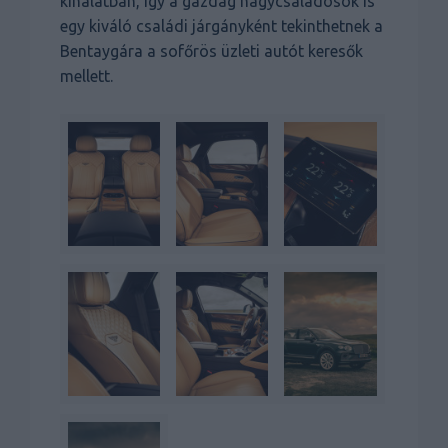
kínálatban, így a gazdag nagycsaládosok is
egy kiváló családi járgányként tekinthetnek a
Bentaygára a sofőrös üzleti autót keresők
mellett.