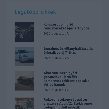
Legutóbbi cikkek
Korszerűbb hibrid
rendszereket ígér a Toyota
2026. augusztus 7.
Benzines és villanyhajtással is
érkezik az új 718-as
2026. augusztus 7.
Akár 900 lóerő gyári
garanciával, brutális
kompresszorkittet kaptak a
V8-as Ramok
2026. augusztus 6.
Rekordhatékonysággal tér
vissza az Audi A2: Elektromos
belépőmodell érkezik