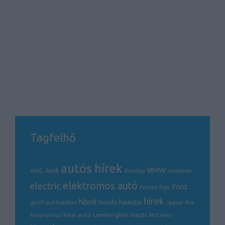
Tagfelhő
autós hírek
BMW
Audi
AMG
Bentley
crossover
electric
elektromos autó
Ford
Ferrari
Fiat
hírek
hibrid
hyundai
genfi autószalon
Honda
Kia
Jaguar
Lamborghini
koronavírus
kínai autó
mazda
McLaren