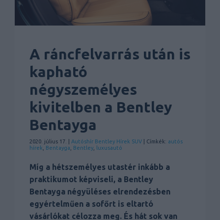
A ráncfelvarrás után is
kapható
négyszemélyes
kivitelben a Bentley
Bentayga
2020. július 17. |
Autóshír
Bentley
Hírek
SUV
| Címkék:
autós
hírek
,
Bentayga
,
Bentley
,
luxusautó
Míg a hétszemélyes utastér inkább a
praktikumot képviseli, a Bentley
Bentayga négyüléses elrendezésben
egyértelműen a sofőrt is eltartó
vásárlókat célozza meg. És hát sok van