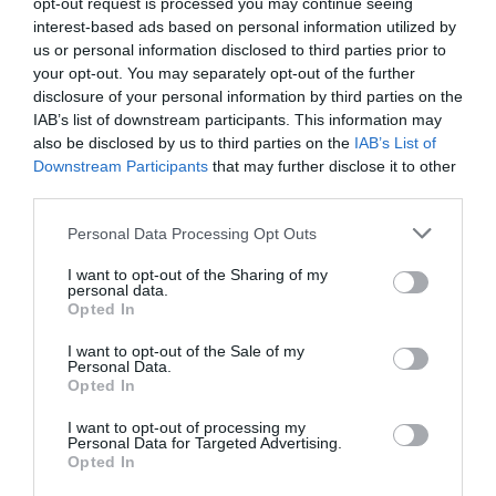
opt-out request is processed you may continue seeing
interest-based ads based on personal information utilized by
us or personal information disclosed to third parties prior to
your opt-out. You may separately opt-out of the further
disclosure of your personal information by third parties on the
IAB’s list of downstream participants. This information may
also be disclosed by us to third parties on the
IAB’s List of
Itt az Audi infotainment rendszerek új
generációja
Downstream Participants
that may further disclose it to other
third parties.
Please note that this website/app uses one or more Google
Personal Data Processing Opt Outs
services and may gather and store information including but
not limited to your visit or usage behaviour. You may click to
I want to opt-out of the Sharing of my
personal data.
grant or deny consent to Google and its third-party tags to
Opted In
use your data for below specified purposes in below Google
consent section.
I want to opt-out of the Sale of my
Personal Data.
Elkészült az Audi új elektromos
Opted In
platformja, amely…
I want to opt-out of processing my
Personal Data for Targeted Advertising.
Opted In