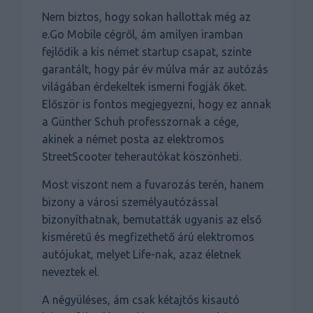
Nem biztos, hogy sokan hallottak még az
e.Go Mobile cégről, ám amilyen iramban
fejlődik a kis német startup csapat, szinte
garantált, hogy pár év múlva már az autózás
világában érdekeltek ismerni fogják őket.
Először is fontos megjegyezni, hogy ez annak
a Günther Schuh professzornak a cége,
akinek a német posta az elektromos
StreetScooter teherautókat köszönheti.
Most viszont nem a fuvarozás terén, hanem
bizony a városi személyautózással
bizonyíthatnak, bemutatták ugyanis az első
kisméretű és megfizethető árú elektromos
autójukat, melyet Life-nak, azaz életnek
neveztek el.
A négyüléses, ám csak kétajtós kisautó