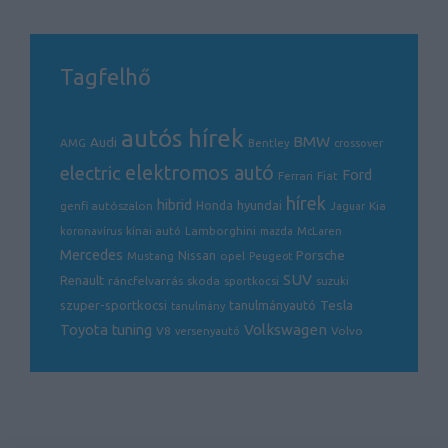
Tagfelhő
autós hírek
BMW
Audi
AMG
Bentley
crossover
electric
elektromos autó
Ford
Ferrari
Fiat
hírek
hibrid
hyundai
genfi autószalon
Honda
Kia
Jaguar
Lamborghini
koronavírus
kínai autó
mazda
McLaren
Mercedes
Porsche
Nissan
opel
Mustang
Peugeot
SUV
Renault
ráncfelvarrás
skoda
sportkocsi
suzuki
Tesla
szuper-sportkocsi
tanulmányautó
tanulmány
Volkswagen
Toyota
tuning
V8
Volvo
versenyautó