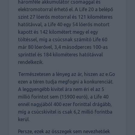
háromféle akkumulátor csomaggal és
elektromotorral érhető el. A Life 20 a belépő
szint 27 lóerős motorral és 121 kilométeres
hatótávval, a Life 40 egy 54 lóerős motort
kapott és 142 kilométert megy el egy
töltéssel, míg a csúcsnak számító Life 60
már 80 lóerővel, 3,4 másodperces 100-as
sprinttel és 184 kilométeres hatótávval
rendelkezik.
Természetesen a lényeg az ár, hiszen az e.Go
ezen a téren tudja megfogni a konkurenciát.
A leggyengébb kivitel ára nem éri el az 5
millió forintot sem (15900 euró), a Life 40
ennél nagyjából 400 ezer forinttal drágább,
míg a csúcskivitel is csak 6,2 millió forintba
kerül.
Persze, ezek az összegek sem nevezhetőek