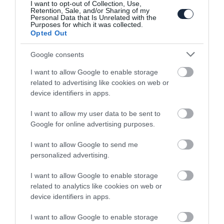
I want to opt-out of Collection, Use,
Retention, Sale, and/or Sharing of my
Personal Data that Is Unrelated with the
Purposes for which it was collected.
Opted Out
Google consents
Nem megy el teljesen elektromos irányba
a Lancia
I want to allow Google to enable storage
related to advertising like cookies on web or
device identifiers in apps.
I want to allow my user data to be sent to
Google for online advertising purposes.
I want to allow Google to send me
personalized advertising.
Benzines motorral is jön az elektromos
Mazda MX-30
I want to allow Google to enable storage
related to analytics like cookies on web or
device identifiers in apps.
I want to allow Google to enable storage