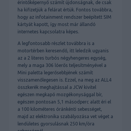
érintőképernyő számít újdonságnak, de csak
ha kifizetjük a felárat értük. Fontos továbbra,
hogy az infotainment rendszer beépített SIM
kártyát kapott, így most már állandó
internetes kapcsolatra képes.
A legfontosabb részlet továbbra is a
motortérben keresendő, itt leledzik ugyanis
az a 2 literes turbós négyhengeres egység,
mely a maga 306 lóerős teljesítményével a
Mini paletta legerősebbjének számít
visszamenőlegesen is. Ezzel, na meg az ALL4
összkerék meghajtással a JCW kivitel
egészen megkapó mozgékonysággal bír,
egészen pontosan 5,1 másodperc alatt éri el
a 100 kilométeres óránkénti sebességet,
majd az elektronika szabályozása vet véget a
lendületes gyorsulásnak 250 km/óra