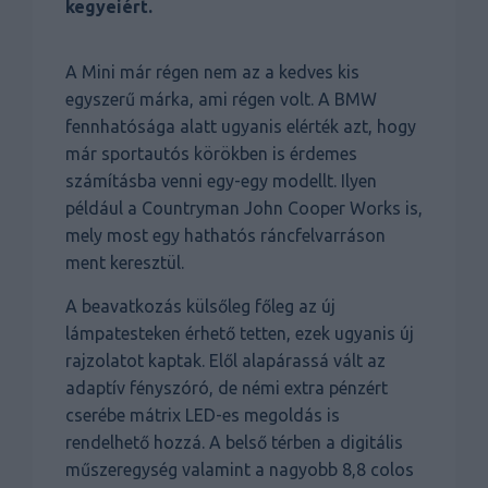
kegyeiért.
A Mini már régen nem az a kedves kis
egyszerű márka, ami régen volt. A BMW
fennhatósága alatt ugyanis elérték azt, hogy
már sportautós körökben is érdemes
számításba venni egy-egy modellt. Ilyen
például a Countryman John Cooper Works is,
mely most egy hathatós ráncfelvarráson
ment keresztül.
A beavatkozás külsőleg főleg az új
lámpatesteken érhető tetten, ezek ugyanis új
rajzolatot kaptak. Elől alapárassá vált az
adaptív fényszóró, de némi extra pénzért
cserébe mátrix LED-es megoldás is
rendelhető hozzá. A belső térben a digitális
műszeregység valamint a nagyobb 8,8 colos