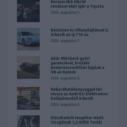
Korszerűbb hibrid
rendszereket ígér a Toyota
2026. augusztus 7.
Benzines és villanyhajtással is
érkezik az új 718-as
2026. augusztus 7.
Akár 900 lóerő gyári
garanciával, brutális
kompresszorkittet kaptak a
V8-as Ramok
2026. augusztus 6.
Rekordhatékonysággal tér
vissza az Audi A2: Elektromos
belépőmodell érkezik
2026. augusztus 6.
Elszabaduló lengőkar miatt
vizsgálnak 1,2 millió Teslát