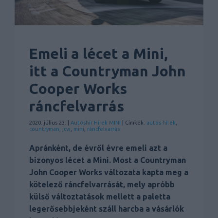
Emeli a lécet a Mini,
itt a Countryman John
Cooper Works
ráncfelvarrás
2020. július 23. |
Autóshír
Hírek
MINI
| Címkék:
autós hírek
,
countryman
,
jcw
,
mini
,
ráncfelvarrás
Apránként, de évről évre emeli azt a
bizonyos lécet a Mini. Most a Countryman
John Cooper Works változata kapta meg a
kötelező ráncfelvarrását, mely apróbb
külső változtatások mellett a paletta
legerősebbjeként száll harcba a vásárlók