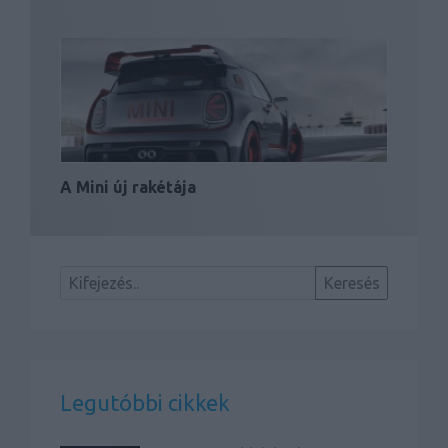
A Mini új rakétája
Legutóbbi cikkek