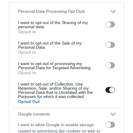
Please note that this website/app uses one or more Google
Personal Data Processing Opt Outs
services and may gather and store information including but
not limited to your visit or usage behaviour. You may click to
I want to opt-out of the Sharing of my
personal data.
Ősszel érkezik az elektromos Mini John
grant or deny consent to Google and its third-party tags to
Opted In
Cooper Works
use your data for below specified purposes in below Google
consent section.
I want to opt-out of the Sale of my
Personal Data.
Opted In
I want to opt-out of processing my
Personal Data for Targeted Advertising.
Opted In
I want to opt-out of Collection, Use,
Retention, Sale, and/or Sharing of my
Kész a legerősebb családi MINI
Personal Data that Is Unrelated with the
Purposes for which it was collected.
Opted Out
Google consents
I want to allow Google to enable storage
related to advertising like cookies on web or