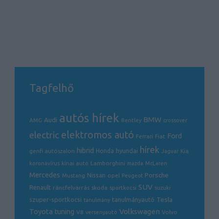
Tagfelhő
autós hírek
BMW
Audi
AMG
Bentley
crossover
electric
elektromos autó
Ford
Ferrari
Fiat
hírek
hibrid
hyundai
genfi autószalon
Honda
Kia
Jaguar
Lamborghini
koronavírus
kínai autó
mazda
McLaren
Mercedes
Porsche
Nissan
opel
Mustang
Peugeot
SUV
Renault
ráncfelvarrás
skoda
sportkocsi
suzuki
Tesla
szuper-sportkocsi
tanulmányautó
tanulmány
Volkswagen
Toyota
tuning
V8
Volvo
versenyautó