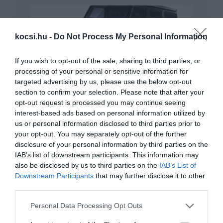
kocsi.hu -
Do Not Process My Personal Information
If you wish to opt-out of the sale, sharing to third parties, or
processing of your personal or sensitive information for
Így búcsúzik a Mercedes klasszikus
targeted advertising by us, please use the below opt-out
terepese
section to confirm your selection. Please note that after your
opt-out request is processed you may continue seeing
interest-based ads based on personal information utilized by
us or personal information disclosed to third parties prior to
your opt-out. You may separately opt-out of the further
disclosure of your personal information by third parties on the
IAB’s list of downstream participants. This information may
also be disclosed by us to third parties on the
IAB’s List of
Downstream Participants
that may further disclose it to other
third parties.
Kompakt crossover a Subarutól
Please note that this website/app uses one or more Google
Personal Data Processing Opt Outs
services and may gather and store information including but