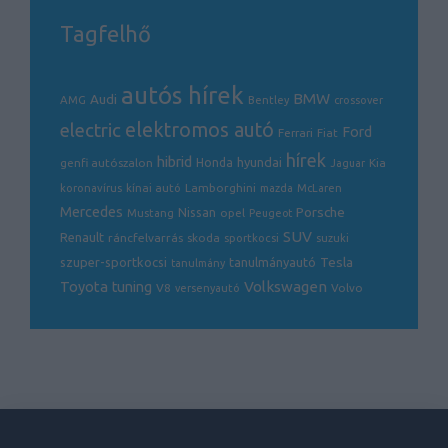
Tagfelhő
autós hírek
BMW
Audi
AMG
Bentley
crossover
electric
elektromos autó
Ford
Ferrari
Fiat
hírek
hibrid
hyundai
genfi autószalon
Honda
Kia
Jaguar
Lamborghini
koronavírus
kínai autó
mazda
McLaren
Mercedes
Porsche
Nissan
opel
Mustang
Peugeot
SUV
Renault
ráncfelvarrás
skoda
sportkocsi
suzuki
Tesla
szuper-sportkocsi
tanulmányautó
tanulmány
Volkswagen
Toyota
tuning
V8
Volvo
versenyautó