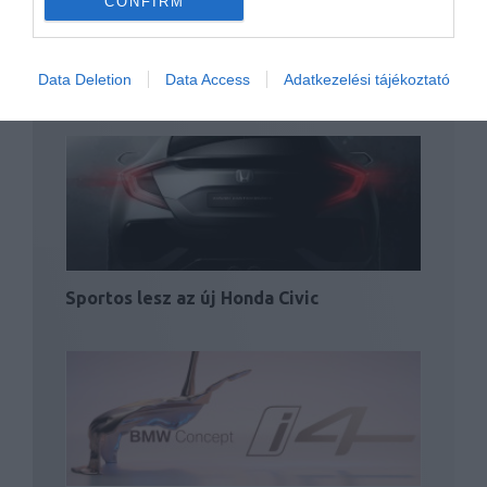
CONFIRM
Data Deletion
Data Access
Adatkezelési tájékoztató
Sejtelmes képen a Fiat Linea utódja
Sportos lesz az új Honda Civic