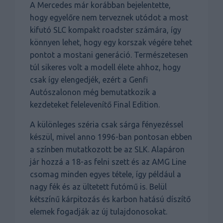
A Mercedes már korábban bejelentette,
hogy egyelőre nem terveznek utódot a most
kifutó SLC kompakt roadster számára, így
könnyen lehet, hogy egy korszak végére tehet
pontot a mostani generáció. Természetesen
túl sikeres volt a modell élete ahhoz, hogy
csak így elengedjék, ezért a Genfi
Autószalonon még bemutatkozik a
kezdeteket felelevenítő Final Edition.
A különleges széria csak sárga fényezéssel
készül, mivel anno 1996-ban pontosan ebben
a színben mutatkozott be az SLK. Alapáron
jár hozzá a 18-as felni szett és az AMG Line
csomag minden egyes tétele, így például a
nagy fék és az ültetett futómű is. Belül
kétszínű kárpitozás és karbon hatású díszítő
elemek fogadják az új tulajdonosokat.