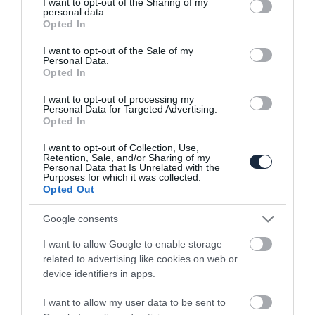
not limited to your visit or usage behaviour. You may click to
I want to opt-out of the Sharing of my
personal data.
grant or deny consent to Google and its third-party tags to
Opted In
use your data for below specified purposes in below Google
consent section.
I want to opt-out of the Sale of my
Personal Data.
Opted In
Új kompakt SUV modellel megy az Alfa a
I want to opt-out of processing my
Genfi Autószalonra
Personal Data for Targeted Advertising.
Opted In
I want to opt-out of Collection, Use,
Retention, Sale, and/or Sharing of my
Personal Data that Is Unrelated with the
Purposes for which it was collected.
Opted Out
Google consents
Az első képek az AMG G65 szellős
I want to allow Google to enable storage
változatáról
related to advertising like cookies on web or
device identifiers in apps.
I want to allow my user data to be sent to