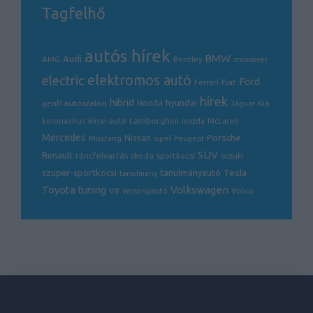
Tagfelhő
autós hírek
BMW
Audi
AMG
Bentley
crossover
electric
elektromos autó
Ford
Ferrari
Fiat
hírek
hibrid
hyundai
genfi autószalon
Honda
Kia
Jaguar
Lamborghini
koronavírus
kínai autó
mazda
McLaren
Mercedes
Porsche
Nissan
opel
Mustang
Peugeot
SUV
Renault
ráncfelvarrás
skoda
sportkocsi
suzuki
Tesla
szuper-sportkocsi
tanulmányautó
tanulmány
Volkswagen
Toyota
tuning
V8
Volvo
versenyautó