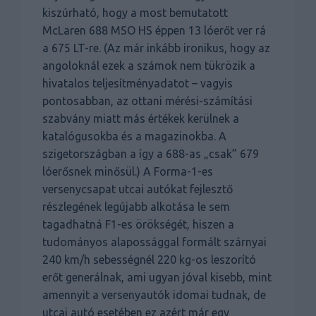
kiszúrható, hogy a most bemutatott
McLaren 688 MSO HS éppen 13 lóerőt ver rá
a 675 LT-re. (Az már inkább ironikus, hogy az
angoloknál ezek a számok nem tükrözik a
hivatalos teljesítményadatot – vagyis
pontosabban, az ottani mérési-számítási
szabvány miatt más értékek kerülnek a
katalógusokba és a magazinokba. A
szigetországban a így a 688-as „csak” 679
lóerősnek minősül.) A Forma-1-es
versenycsapat utcai autókat fejlesztő
részlegének legújabb alkotása le sem
tagadhatná F1-es örökségét, hiszen a
tudományos alapossággal formált szárnyai
240 km/h sebességnél 220 kg-os leszorító
erőt generálnak, ami ugyan jóval kisebb, mint
amennyit a versenyautók idomai tudnak, de
utcai autó esetében ez azért már egy