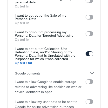
personal data.
grant or deny consent to Google and its third-party tags to
Opted In
use your data for below specified purposes in below Google
consent section.
I want to opt-out of the Sale of my
Personal Data.
Opted In
Még be sem mutatta őket, de már
I want to opt-out of processing my
elárverezi a…
Personal Data for Targeted Advertising.
Opted In
I want to opt-out of Collection, Use,
Retention, Sale, and/or Sharing of my
Personal Data that Is Unrelated with the
Purposes for which it was collected.
Opted Out
Google consents
I want to allow Google to enable storage
Megvan, hogy mikor érkezik a McLaren
related to advertising like cookies on web or
első nagy…
device identifiers in apps.
I want to allow my user data to be sent to
Google for online advertising purposes.