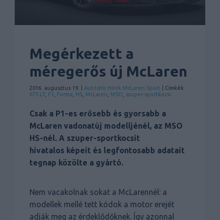
Megérkezett a
méregerős új McLaren
2016. augusztus 19. |
Autóshír
Hírek
McLaren
Sport
| Címkék:
675 LT
,
F1
,
Forma
,
HS
,
McLaren
,
MSO
,
szuper-sportkocsi
Csak a P1-es erősebb és gyorsabb a
McLaren vadonatúj modelljénél, az MSO
HS-nél. A szuper-sportkocsit
hivatalos képeit és legfontosabb adatait
tegnap közölte a gyártó.
Nem vacakolnak sokat a McLarennél: a
modellek mellé tett kódok a motor erejét
adják meg az érdeklődőknek. Így azonnal