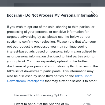
kocsi.hu -
Do Not Process My Personal Information
If you wish to opt-out of the sale, sharing to third parties, or
processing of your personal or sensitive information for
targeted advertising by us, please use the below opt-out
Erősebb és könnyebb lett a McLaren GT
section to confirm your selection. Please note that after your
utódja
opt-out request is processed you may continue seeing
interest-based ads based on personal information utilized by
us or personal information disclosed to third parties prior to
your opt-out. You may separately opt-out of the further
disclosure of your personal information by third parties on the
IAB’s list of downstream participants. This information may
also be disclosed by us to third parties on the
IAB’s List of
Downstream Participants
that may further disclose it to other
third parties.
Kihívót kap a McLaren Senna
Please note that this website/app uses one or more Google
Personal Data Processing Opt Outs
services and may gather and store information including but
not limited to your visit or usage behaviour. You may click to
I want to opt-out of the Sharing of my