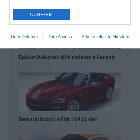
CONFIRM
Data Deletion
Data Access
Adatkezelési tájékoztató
Építőművésznek állít emléket a Renault
Bemutatkozott a Fiat 124 Spider