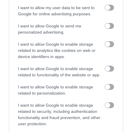
Építsünk magunknak retrómobilt!
I want to allow my user data to be sent to
Google for online advertising purposes.
I want to allow Google to send me
personalized advertising.
I want to allow Google to enable storage
related to analytics like cookies on web or
device identifiers in apps.
Egy legendás modell előtt tiszteleg a
Peugeot 208…
I want to allow Google to enable storage
related to functionality of the website or app.
I want to allow Google to enable storage
related to personalization.
I want to allow Google to enable storage
related to security, including authentication
functionality and fraud prevention, and other
Tanulmányautó a legendás 2002 turbó
user protection.
tiszteletére