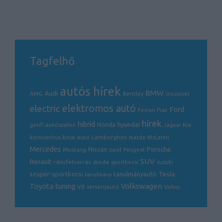
Tagfelhő
autós hírek
BMW
Audi
AMG
Bentley
crossover
electric
elektromos autó
Ford
Ferrari
Fiat
hírek
hibrid
hyundai
genfi autószalon
Honda
Kia
Jaguar
Lamborghini
koronavírus
kínai autó
mazda
McLaren
Mercedes
Porsche
Nissan
opel
Mustang
Peugeot
SUV
Renault
ráncfelvarrás
skoda
sportkocsi
suzuki
Tesla
szuper-sportkocsi
tanulmányautó
tanulmány
Volkswagen
Toyota
tuning
V8
Volvo
versenyautó