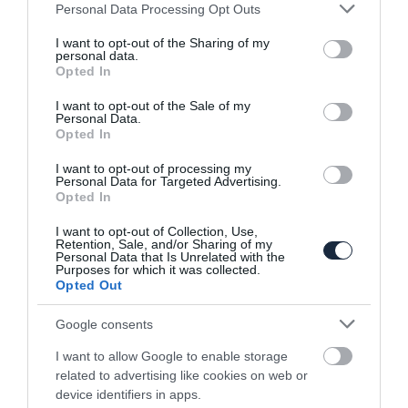
Please note that this website/app uses one or more Google
Personal Data Processing Opt Outs
services and may gather and store information including but
Eredeti versenyszínekben a BMW 2002
not limited to your visit or usage behaviour. You may click to
I want to opt-out of the Sharing of my
Hommage
personal data.
grant or deny consent to Google and its third-party tags to
Opted In
use your data for below specified purposes in below Google
consent section.
I want to opt-out of the Sale of my
Personal Data.
Opted In
I want to opt-out of processing my
Personal Data for Targeted Advertising.
Opted In
Itt az új Suzuki Ignis
I want to opt-out of Collection, Use,
Retention, Sale, and/or Sharing of my
Personal Data that Is Unrelated with the
Purposes for which it was collected.
Opted Out
Google consents
I want to allow Google to enable storage
related to advertising like cookies on web or
device identifiers in apps.