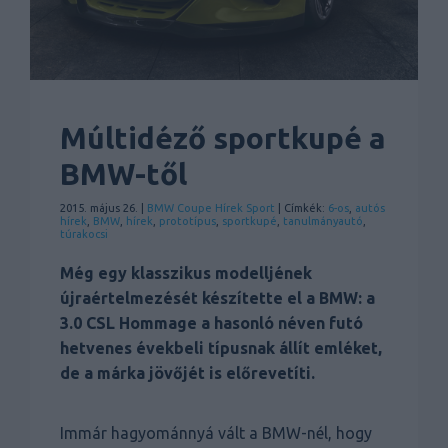
Múltidéző sportkupé a
BMW-től
2015. május 26. |
BMW
Coupe
Hírek
Sport
| Címkék:
6-os
,
autós
hírek
,
BMW
,
hírek
,
prototípus
,
sportkupé
,
tanulmányautó
,
túrakocsi
Még egy klasszikus modelljének
újraértelmezését készítette el a BMW: a
3.0 CSL Hommage a hasonló néven futó
hetvenes évekbeli típusnak állít emléket,
de a márka jövőjét is előrevetíti.
Immár hagyománnyá vált a BMW-nél, hogy