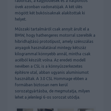
faborítás, a kagylóülések és a hatpontos
övek azonban vadonatújak. A két ülés
mögött két bukósisaknak alakítottak ki
helyet.
Műszaki tartalmáról csak annyit árult el a
BMW, hogy hathengeres motorral szerelték a
hibridhajtású prototípust, amely szénszálas
anyagok használatával mintegy kétszáz
kilogrammal könnyebb annál, mintha csak
acélból készült volna. Az eredeti modell
nevében a CSL is a könnyűszerkezetes
építésre utal, abban ugyanis alumíniumot
használtak. A 3.0 CSL Hommage ebben a
formában biztosan nem kerül
sorozatgyártásba, de megmutatja, milyen
lehet a jelenlegi 6-os sorozat utódja.