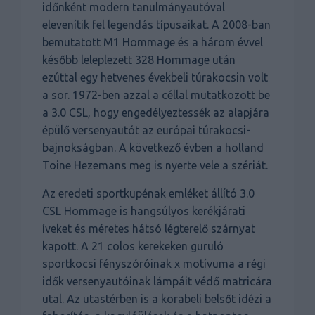
időnként modern tanulmányautóval
elevenítik fel legendás típusaikat. A 2008-ban
bemutatott M1 Hommage és a három évvel
később leleplezett 328 Hommage után
ezúttal egy hetvenes évekbeli túrakocsin volt
a sor. 1972-ben azzal a céllal mutatkozott be
a 3.0 CSL, hogy engedélyeztessék az alapjára
épülő versenyautót az európai túrakocsi-
bajnokságban. A következő évben a holland
Toine Hezemans meg is nyerte vele a szériát.
Az eredeti sportkupénak emléket állító 3.0
CSL Hommage is hangsúlyos kerékjárati
íveket és méretes hátsó légterelő szárnyat
kapott. A 21 colos kerekeken guruló
sportkocsi fényszóróinak x motívuma a régi
idők versenyautóinak lámpáit védő matricára
utal. Az utastérben is a korabeli belsőt idézi a