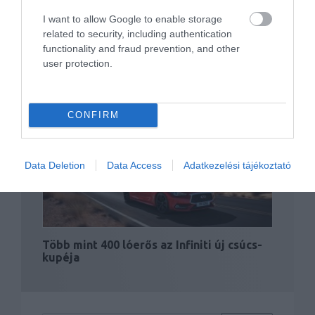
I want to allow Google to enable storage
related to security, including authentication
functionality and fraud prevention, and other
user protection.
Új képek az Infiniti retró F1-es autójáról
CONFIRM
Data Deletion
Data Access
Adatkezelési tájékoztató
Több mint 400 lóerős az Infiniti új csúcs-
kupéja