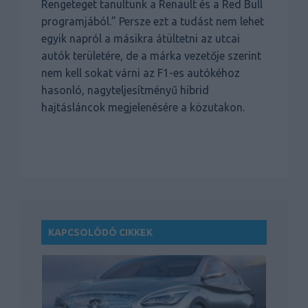
Rengeteget tanultunk a Renault és a Red Bull
programjából.” Persze ezt a tudást nem lehet
egyik napról a másikra átültetni az utcai
autók területére, de a márka vezetője szerint
nem kell sokat várni az F1-es autókéhoz
hasonló, nagyteljesítményű hibrid
hajtásláncok megjelenésére a közutakon.
KAPCSOLÓDÓ CIKKEK