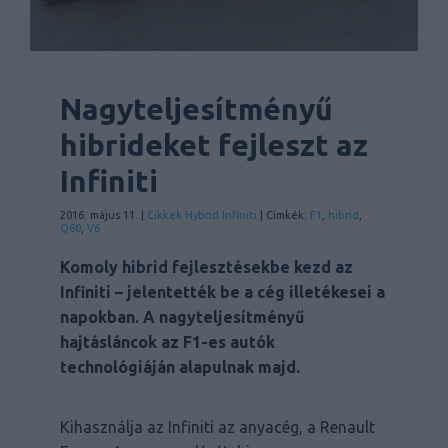
Nagyteljesítményű
hibrideket fejleszt az
Infiniti
2016. május 11. |
Cikkek
Hybrid
Infiniti
| Címkék:
F1
,
hibrid
,
Q60
,
V6
Komoly hibrid fejlesztésekbe kezd az
Infiniti – jelentették be a cég illetékesei a
napokban. A nagyteljesítményű
hajtásláncok az F1-es autók
technológiáján alapulnak majd.
Kihasználja az Infiniti az anyacég, a Renault