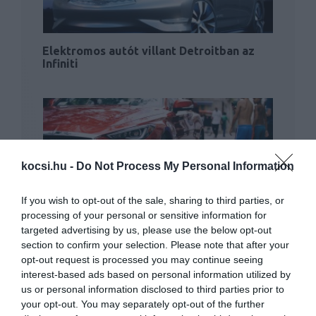
Elektromos autót villant Detroitban az
Infiniti
kocsi.hu -
Do Not Process My Personal Information
If you wish to opt-out of the sale, sharing to third parties, or
58 éve az első amerikai autó Kubába
processing of your personal or sensitive information for
targeted advertising by us, please use the below opt-out
section to confirm your selection. Please note that after your
opt-out request is processed you may continue seeing
interest-based ads based on personal information utilized by
us or personal information disclosed to third parties prior to
your opt-out. You may separately opt-out of the further