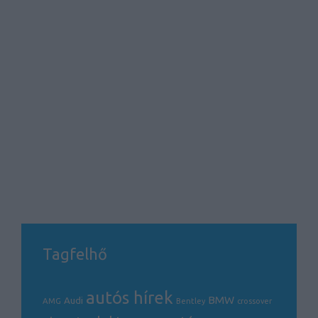
Tagfelhő
autós hírek
BMW
Audi
AMG
Bentley
crossover