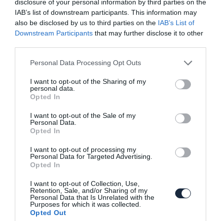
disclosure of your personal information by third parties on the
IAB’s list of downstream participants. This information may
Az első kép az Infiniti Q30-ról!
also be disclosed by us to third parties on the
IAB’s List of
Downstream Participants
that may further disclose it to other
third parties.
Please note that this website/app uses one or more Google
Personal Data Processing Opt Outs
services and may gather and store information including but
not limited to your visit or usage behaviour. You may click to
I want to opt-out of the Sharing of my
personal data.
grant or deny consent to Google and its third-party tags to
Opted In
use your data for below specified purposes in below Google
consent section.
I want to opt-out of the Sale of my
Szabadidő-autót villant az Infiniti
Personal Data.
Opted In
I want to opt-out of processing my
Personal Data for Targeted Advertising.
Opted In
I want to opt-out of Collection, Use,
Retention, Sale, and/or Sharing of my
Personal Data that Is Unrelated with the
Purposes for which it was collected.
Opted Out
Új képek az Infiniti Q30-ról