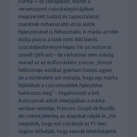
Forma-1-es szereplését, hiszen a
versenysport csúcskategóriájában
megszerzett tudást és tapasztalatot
szeretnék mihamarabb utcai autók
fejlesztésénél is felhasználni. A márka az idén
dobja piacra a több mint 400 lóerős
csúcsteljesítményre képes V6-os motorral
szerelt Q60-ast – de várhatóan nem sokáig
marad az az erőforráslánc csúcsa. „Vonzó
hétköznapi autókat gyártani fontos ugyan,
de a történelem azt mutatja, hogy egy márka
fejlődését a csúcsmodellek fejlesztése
határozza meg” – fogalmazott a brit
Autocarnak adott interjújában a márka
európai vezetője, Francois Goupil de Bouille,
aki szerint jelenleg az alapokat rakják le. „Ha
megnézik, hogy mit csinálunk az F1-ben,
rögtön láthatják, hogy vannak lehetőségeink.