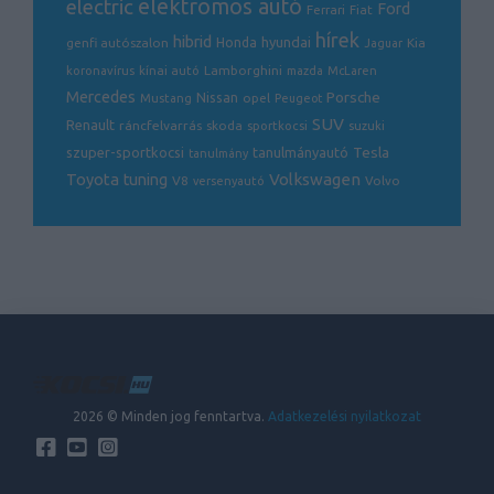
electric
elektromos autó
Ford
Ferrari
Fiat
hírek
hibrid
hyundai
genfi autószalon
Honda
Kia
Jaguar
Lamborghini
koronavírus
kínai autó
mazda
McLaren
Mercedes
Porsche
Nissan
opel
Mustang
Peugeot
SUV
Renault
ráncfelvarrás
skoda
sportkocsi
suzuki
Tesla
szuper-sportkocsi
tanulmányautó
tanulmány
Volkswagen
Toyota
tuning
V8
Volvo
versenyautó
2026 © Minden jog fenntartva.
Adatkezelési nyilatkozat