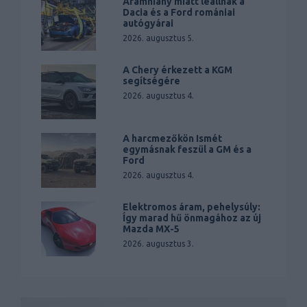
Áramhiány miatt leállnak a
Dacia és a Ford romániai
autógyárai
2026. augusztus 5.
A Chery érkezett a KGM
segítségére
2026. augusztus 4.
A harcmezőkön Ismét
egymásnak feszül a GM és a
Ford
2026. augusztus 4.
Elektromos áram, pehelysúly:
Így marad hű önmagához az új
Mazda MX-5
2026. augusztus 3.