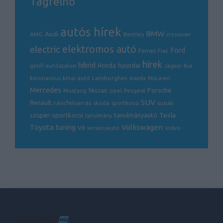
Tagfelhő
autós hírek
BMW
Audi
AMG
Bentley
crossover
electric
elektromos autó
Ford
Ferrari
Fiat
hírek
hibrid
hyundai
genfi autószalon
Honda
Kia
Jaguar
Lamborghini
koronavírus
kínai autó
mazda
McLaren
Mercedes
Porsche
Nissan
opel
Mustang
Peugeot
SUV
Renault
ráncfelvarrás
skoda
sportkocsi
suzuki
Tesla
szuper-sportkocsi
tanulmányautó
tanulmány
Volkswagen
Toyota
tuning
V8
Volvo
versenyautó