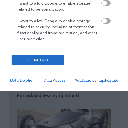
I want to allow Google to enable storage
related to personalization.
I want to allow Google to enable storage
related to security, including authentication
functionality and fraud prevention, and other
Infiniti QX80 Monograph: a részletek
szépsége
user protection.
CONFIRM
Data Deletion
Data Access
Adatkezelési tájékoztató
Forradalmi lesz az új Infiniti