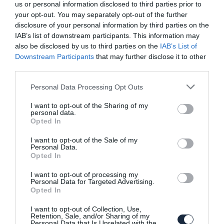
kupéja
us or personal information disclosed to third parties prior to
your opt-out. You may separately opt-out of the further
disclosure of your personal information by third parties on the
IAB’s list of downstream participants. This information may
also be disclosed by us to third parties on the
IAB’s List of
Downstream Participants
that may further disclose it to other
third parties.
Please note that this website/app uses one or more Google
Personal Data Processing Opt Outs
services and may gather and store information including but
Új képek az Infiniti Q30-ról
not limited to your visit or usage behaviour. You may click to
I want to opt-out of the Sharing of my
personal data.
grant or deny consent to Google and its third-party tags to
Opted In
use your data for below specified purposes in below Google
consent section.
I want to opt-out of the Sale of my
Personal Data.
Opted In
I want to opt-out of processing my
Personal Data for Targeted Advertising.
Opted In
Nagyteljesítményű hibrideket fejleszt az
I want to opt-out of Collection, Use,
Infiniti
Retention, Sale, and/or Sharing of my
Personal Data that Is Unrelated with the