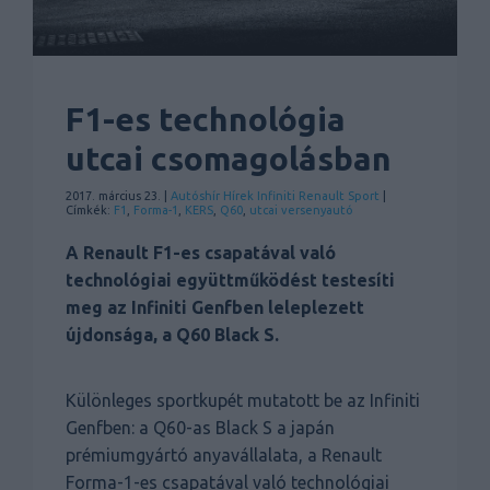
F1-es technológia
utcai csomagolásban
2017. március 23. |
Autóshír
Hírek
Infiniti
Renault
Sport
|
Címkék:
F1
,
Forma-1
,
KERS
,
Q60
,
utcai versenyautó
A Renault F1-es csapatával való
technológiai együttműködést testesíti
meg az Infiniti Genfben leleplezett
újdonsága, a Q60 Black S.
Különleges sportkupét mutatott be az Infiniti
Genfben: a Q60-as Black S a japán
prémiumgyártó anyavállalata, a Renault
Forma-1-es csapatával való technológiai