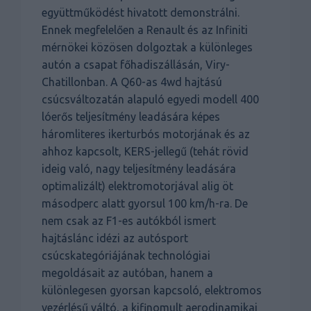
együttműködést hivatott demonstrálni.
Ennek megfelelően a Renault és az Infiniti
mérnökei közösen dolgoztak a különleges
autón a csapat főhadiszállásán, Viry-
Chatillonban. A Q60-as 4wd hajtású
csúcsváltozatán alapuló egyedi modell 400
lóerős teljesítmény leadására képes
háromliteres ikerturbós motorjának és az
ahhoz kapcsolt, KERS-jellegű (tehát rövid
ideig való, nagy teljesítmény leadására
optimalizált) elektromotorjával alig öt
másodperc alatt gyorsul 100 km/h-ra. De
nem csak az F1-es autókból ismert
hajtáslánc idézi az autósport
csúcskategóriájának technológiai
megoldásait az autóban, hanem a
különlegesen gyorsan kapcsoló, elektromos
vezérlésű váltó, a kifinomult aerodinamikai