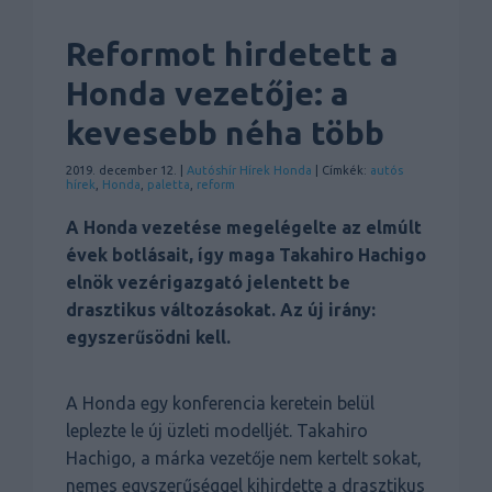
Reformot hirdetett a
Honda vezetője: a
kevesebb néha több
2019. december 12. |
Autóshír
Hírek
Honda
| Címkék:
autós
hírek
,
Honda
,
paletta
,
reform
A Honda vezetése megelégelte az elmúlt
évek botlásait, így maga Takahiro Hachigo
elnök vezérigazgató jelentett be
drasztikus változásokat. Az új irány:
egyszerűsödni kell.
A Honda egy konferencia keretein belül
leplezte le új üzleti modelljét. Takahiro
Hachigo, a márka vezetője nem kertelt sokat,
nemes egyszerűséggel kihirdette a drasztikus