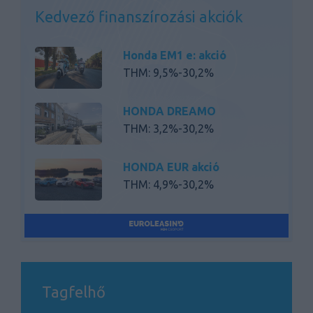
Kedvező finanszírozási akciók
Honda EM1 e: akció
THM: 9,5%-30,2%
HONDA DREAMO
THM: 3,2%-30,2%
HONDA EUR akció
THM: 4,9%-30,2%
HONDA BASIC
THM: 6,5%-30,2%
Honda 2Kerék Nagymotor
Tagfelhő
THM: 7,4%-30,2%