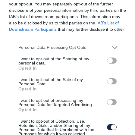
2018-ban érkezhet az új Honda NSX Type-
your opt-out. You may separately opt-out of the further
R verziója
disclosure of your personal information by third parties on the
IAB’s list of downstream participants. This information may
also be disclosed by us to third parties on the
IAB’s List of
Downstream Participants
that may further disclose it to other
third parties.
Please note that this website/app uses one or more Google
Personal Data Processing Opt Outs
services and may gather and store information including but
not limited to your visit or usage behaviour. You may click to
I want to opt-out of the Sharing of my
personal data.
grant or deny consent to Google and its third-party tags to
Képernyő áradatot hoz a Honda
Opted In
use your data for below specified purposes in below Google
elektromos tanulmánya
consent section.
I want to opt-out of the Sale of my
Personal Data.
Opted In
I want to opt-out of processing my
Personal Data for Targeted Advertising.
Opted In
I want to opt-out of Collection, Use,
Retention, Sale, and/or Sharing of my
Personal Data that Is Unrelated with the
Carlos Ghosn szerint a Honda hamarosan
Purposes for which it was collected.