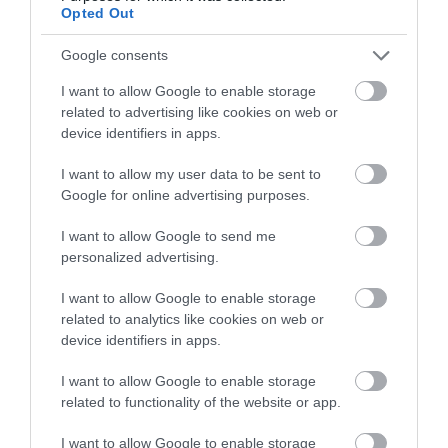
megszerzi a…
Opted Out
Google consents
I want to allow Google to enable storage
related to advertising like cookies on web or
device identifiers in apps.
I want to allow my user data to be sent to
Google for online advertising purposes.
Most januárban mutatkozik be az új
Honda Civic Type-R
I want to allow Google to send me
personalized advertising.
I want to allow Google to enable storage
related to analytics like cookies on web or
device identifiers in apps.
I want to allow Google to enable storage
related to functionality of the website or app.
Már a Honda is csinált életnagyságú LEGO
autót
I want to allow Google to enable storage