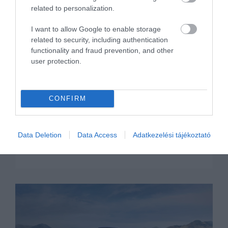
related to personalization.
I want to allow Google to enable storage
related to security, including authentication
functionality and fraud prevention, and other
user protection.
Honda S660 Európának is?
CONFIRM
Data Deletion
Data Access
Adatkezelési tájékoztató