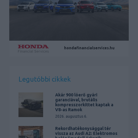
hondafinancialservices.hu
Legutóbbi cikkek
Akár 900 lóerő gyári
garanciával, brutális
kompresszorkittet kaptak a
V8-as Ramok
2026. augusztus 6.
Rekordhatékonysággal tér
vissza az Audi A2: Elektromos