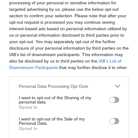
processing of your personal or sensitive information for
targeted advertising by us, please use the below opt-out
Még idén bemutatkozik a Honda első
section to confirm your selection. Please note that after your
elektromos sportkocsija
opt-out request is processed you may continue seeing
interest-based ads based on personal information utilized by
us or personal information disclosed to third parties prior to
your opt-out. You may separately opt-out of the further
disclosure of your personal information by third parties on the
IAB’s list of downstream participants. This information may
also be disclosed by us to third parties on the
IAB’s List of
Downstream Participants
that may further disclose it to other
third parties.
Elektromos kisautóval és az új NSX-el
Please note that this website/app uses one or more Google
Personal Data Processing Opt Outs
megy a Honda…
services and may gather and store information including but
not limited to your visit or usage behaviour. You may click to
I want to opt-out of the Sharing of my
personal data.
grant or deny consent to Google and its third-party tags to
Opted In
use your data for below specified purposes in below Google
consent section.
I want to opt-out of the Sale of my
Personal Data.
Opted In