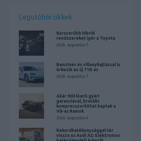
Legutóbbi cikkek
Korszerűbb hibrid
rendszereket ígér a Toyota
2026. augusztus 7.
Benzines és villanyhajtással is
érkezik az új 718-as
2026. augusztus 7.
Akár 900 lóerő gyári
garanciával, brutális
kompresszorkittet kaptak a
V8-as Ramok
2026. augusztus 6.
Rekordhatékonysággal tér
vissza az Audi A2: Elektromos
belépőmodell érkezik