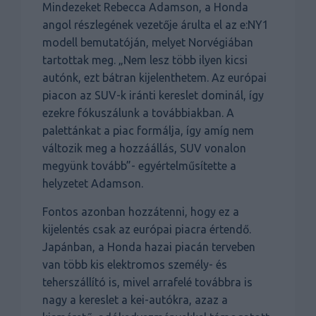
Mindezeket Rebecca Adamson, a Honda
angol részlegének vezetője árulta el az e:NY1
modell bemutatóján, melyet Norvégiában
tartottak meg. „Nem lesz több ilyen kicsi
autónk, ezt bátran kijelenthetem. Az európai
piacon az SUV-k iránti kereslet dominál, így
ezekre fókuszálunk a továbbiakban. A
palettánkat a piac formálja, így amíg nem
változik meg a hozzáállás, SUV vonalon
megyünk tovább”- egyértelműsítette a
helyzetet Adamson.
Fontos azonban hozzátenni, hogy ez a
kijelentés csak az európai piacra értendő.
Japánban, a Honda hazai piacán terveben
van több kis elektromos személy- és
teherszállító is, mivel arrafelé továbbra is
nagy a kereslet a kei-autókra, azaz a