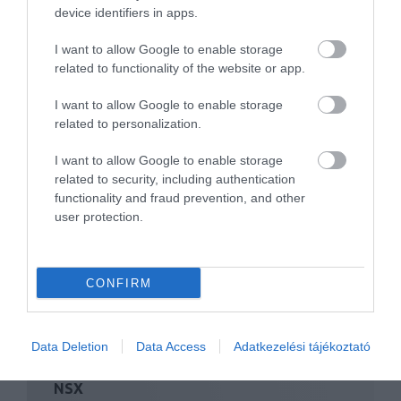
Elektromos városi tanulmánnyal megy
device identifiers in apps.
Genfbe a Honda
I want to allow Google to enable storage
related to functionality of the website or app.
I want to allow Google to enable storage
related to personalization.
I want to allow Google to enable storage
related to security, including authentication
Nem lesz több Honda dízel
functionality and fraud prevention, and other
user protection.
CONFIRM
Data Deletion
Data Access
Adatkezelési tájékoztató
Full elektromos lesz a következő Honda
NSX