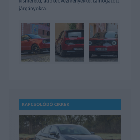
kisméretű, adókedvezményekkel támogatott
járgányokra.
KAPCSOLÓDÓ CIKKEK