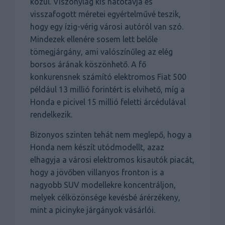
közül. Viszonylag kis hatótávja és
visszafogott méretei egyértelművé teszik,
hogy egy ízig-vérig városi autóról van szó.
Mindezek ellenére sosem lett belőle
tömegjárgány, ami valószínűleg az elég
borsos árának köszönhető. A fő
konkurensnek számító elektromos Fiat 500
például 13 millió forintért is elvihető, míg a
Honda e picivel 15 millió feletti árcédulával
rendelkezik.
Bizonyos szinten tehát nem meglepő, hogy a
Honda nem készít utódmodellt, azaz
elhagyja a városi elektromos kisautók piacát,
hogy a jövőben villanyos fronton is a
nagyobb SUV modellekre koncentráljon,
melyek célközönsége kevésbé árérzékeny,
mint a picinyke járgányok vásárlói.