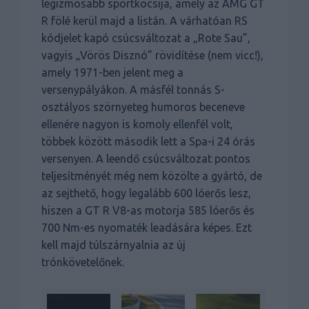
legizmosabb sportkocsija, amely az AMG GT
R fölé kerül majd a listán. A várhatóan RS
kódjelet kapó csúcsváltozat a „Rote Sau”,
vagyis „Vörös Disznó” rövidítése (nem vicc!),
amely 1971-ben jelent meg a
versenypályákon. A másfél tonnás S-
osztályos szörnyeteg humoros beceneve
ellenére nagyon is komoly ellenfél volt,
többek között második lett a Spa-i 24 órás
versenyen. A leendő csúcsváltozat pontos
teljesítményét még nem közölte a gyártó, de
az sejthető, hogy legalább 600 lóerős lesz,
hiszen a GT R V8-as motorja 585 lóerős és
700 Nm-es nyomaték leadására képes. Ezt
kell majd túlszárnyalnia az új
trónkövetelőnek.