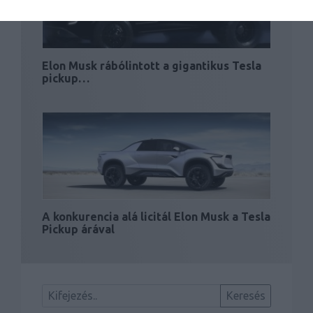
Elon Musk rábólintott a gigantikus Tesla
pickup…
A konkurencia alá licitál Elon Musk a Tesla
Pickup árával