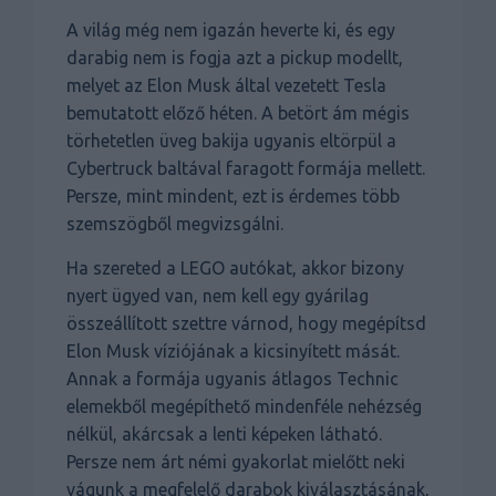
A világ még nem igazán heverte ki, és egy
darabig nem is fogja azt a pickup modellt,
melyet az Elon Musk által vezetett Tesla
bemutatott előző héten. A betört ám mégis
törhetetlen üveg bakija ugyanis eltörpül a
Cybertruck baltával faragott formája mellett.
Persze, mint mindent, ezt is érdemes több
szemszögből megvizsgálni.
Ha szereted a LEGO autókat, akkor bizony
nyert ügyed van, nem kell egy gyárilag
összeállított szettre várnod, hogy megépítsd
Elon Musk víziójának a kicsinyített mását.
Annak a formája ugyanis átlagos Technic
elemekből megépíthető mindenféle nehézség
nélkül, akárcsak a lenti képeken látható.
Persze nem árt némi gyakorlat mielőtt neki
vágunk a megfelelő darabok kiválasztásának,