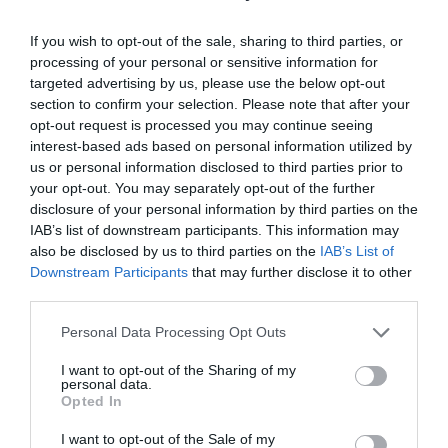
If you wish to opt-out of the sale, sharing to third parties, or
processing of your personal or sensitive information for
targeted advertising by us, please use the below opt-out
section to confirm your selection. Please note that after your
opt-out request is processed you may continue seeing
interest-based ads based on personal information utilized by
us or personal information disclosed to third parties prior to
Bejött Elon Musk számítása, sorokban
your opt-out. You may separately opt-out of the further
álnak a vevők a…
disclosure of your personal information by third parties on the
IAB’s list of downstream participants. This information may
also be disclosed by us to third parties on the
IAB’s List of
Downstream Participants
that may further disclose it to other
third parties.
Please note that this website/app uses one or more Google
Personal Data Processing Opt Outs
services and may gather and store information including but
not limited to your visit or usage behaviour. You may click to
I want to opt-out of the Sharing of my
personal data.
grant or deny consent to Google and its third-party tags to
Mégsem lesz kisebb a Tesla Cybertruck
Opted In
use your data for below specified purposes in below Google
consent section.
I want to opt-out of the Sale of my