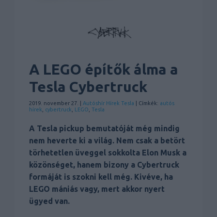
A LEGO építők álma a
Tesla Cybertruck
2019. november 27. |
Autóshír
Hírek
Tesla
| Címkék:
autós
hírek
,
cybertruck
,
LEGO
,
Tesla
A Tesla pickup bemutatóját még mindig
nem heverte ki a világ. Nem csak a betört
törhetetlen üveggel sokkolta Elon Musk a
közönséget, hanem bizony a Cybertruck
formáját is szokni kell még. Kivéve, ha
LEGO mániás vagy, mert akkor nyert
ügyed van.