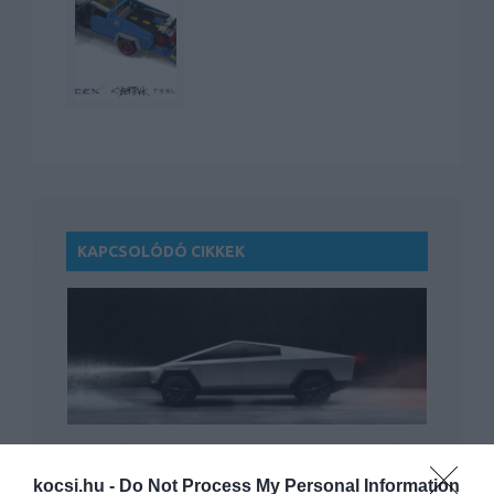
KAPCSOLÓDÓ CIKKEK
Nem fényezi majd a Tesla a Cybertruck-
okat, azt…
kocsi.hu -
Do Not Process My Personal Information