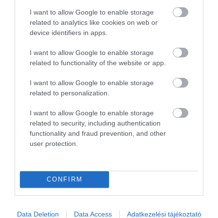
I want to allow Google to enable storage
related to analytics like cookies on web or
device identifiers in apps.
I want to allow Google to enable storage
Idén bemutatkozhat még a Tesla
Cybertruck végleges verziója
related to functionality of the website or app.
I want to allow Google to enable storage
related to personalization.
I want to allow Google to enable storage
related to security, including authentication
functionality and fraud prevention, and other
user protection.
Elon Musk: a tervezettnél drágább lesz a
Cybertruck
CONFIRM
Data Deletion
Data Access
Adatkezelési tájékoztató