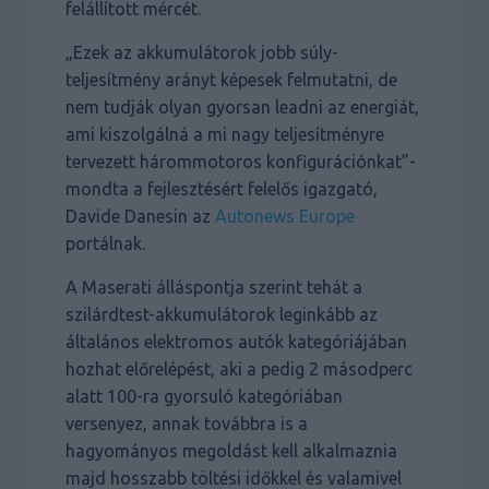
felállított mércét.
„Ezek az akkumulátorok jobb súly-
teljesítmény arányt képesek felmutatni, de
nem tudják olyan gyorsan leadni az energiát,
ami kiszolgálná a mi nagy teljesítményre
tervezett hárommotoros konfigurációnkat”-
mondta a fejlesztésért felelős igazgató,
Davide Danesin az
Autonews Europe
portálnak.
A Maserati álláspontja szerint tehát a
szilárdtest-akkumulátorok leginkább az
általános elektromos autók kategóriájában
hozhat előrelépést, aki a pedig 2 másodperc
alatt 100-ra gyorsuló kategóriában
versenyez, annak továbbra is a
hagyományos megoldást kell alkalmaznia
majd hosszabb töltési időkkel és valamivel