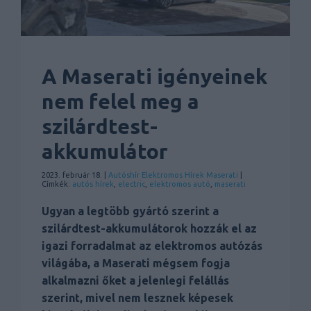
A Maserati igényeinek
nem felel meg a
szilárdtest-
akkumulátor
2023. február 18. |
Autóshír
Elektromos
Hírek
Maserati
|
Címkék:
autós hírek
,
electric
,
elektromos autó
,
maserati
Ugyan a legtöbb gyártó szerint a
szilárdtest-akkumulátorok hozzák el az
igazi forradalmat az elektromos autózás
világába, a Maserati mégsem fogja
alkalmazni őket a jelenlegi felállás
szerint, mivel nem lesznek képesek