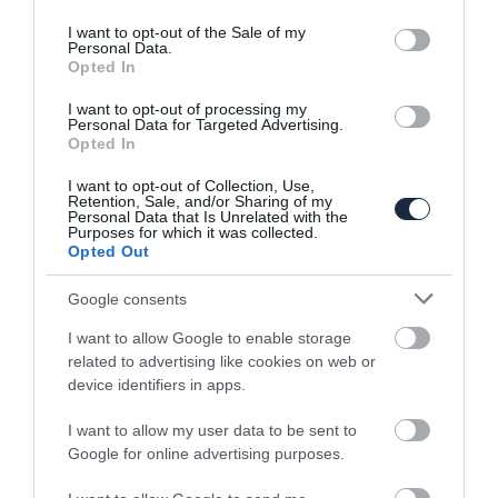
use your data for below specified purposes in below Google
Megérkezett az első teljesen elektromos
Maserati
consent section.
I want to opt-out of the Sale of my
Personal Data.
Opted In
I want to opt-out of processing my
Personal Data for Targeted Advertising.
Opted In
I want to opt-out of Collection, Use,
Retention, Sale, and/or Sharing of my
Personal Data that Is Unrelated with the
Purposes for which it was collected.
Leáll a Maserati Ghibli és Quattroporte
Opted Out
gyártása
Google consents
I want to allow Google to enable storage
related to advertising like cookies on web or
device identifiers in apps.
I want to allow my user data to be sent to
Google for online advertising purposes.
Átáll a villanyosításra a Maserati is