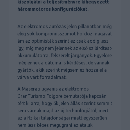
kiszolgálni a teljesítményre kihegyezett
hárommotoros konfigurációkat.
Az elektromos autózás jelen pillanatban még
elég sok kompromisszumot hordoz magával,
ám az optimisták szerint ez csak addig lesz
így, míg meg nem jelennek az első szilárdtest-
akkumulátorral felszerelt járgányok. Egyelőre
még ennek a dátuma is kérdéses, de vannak
gyártók, akik szerint mégsem ez hozza el a
várva várt forradalmat.
A Maserati ugyanis az elektromos
GranTurismo Folgore bemutatója kapcsán
tért ki arra, hogy ők jelen állás szerint semmit
sem várnak majd az új technológiától, mert
az a fizikai tulajdonságai miatt egyszerűen
nem lesz képes megugrani az átaluk