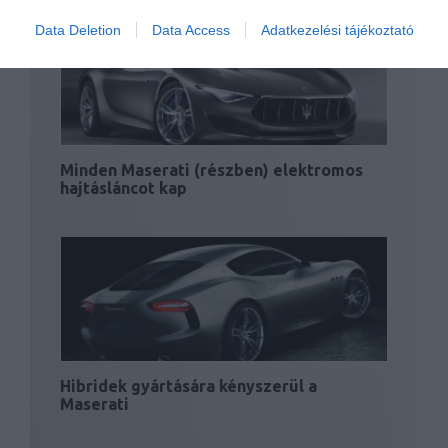
Data Deletion
Data Access
Adatkezelési tájékoztató
Minden Maserati (részben) elektromos
hajtásláncot kap
Hibridek gyártására kényszerül a
Maserati