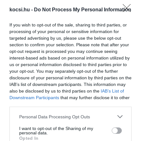
kocsi.hu -
Do Not Process My Personal Information
Elektromos modellel ünnepel a Maserati
If you wish to opt-out of the sale, sharing to third parties, or
processing of your personal or sensitive information for
targeted advertising by us, please use the below opt-out
section to confirm your selection. Please note that after your
opt-out request is processed you may continue seeing
interest-based ads based on personal information utilized by
us or personal information disclosed to third parties prior to
your opt-out. You may separately opt-out of the further
disclosure of your personal information by third parties on the
Nem lesz a Tesla ellenfele a Maserati
IAB’s list of downstream participants. This information may
also be disclosed by us to third parties on the
IAB’s List of
Downstream Participants
that may further disclose it to other
third parties.
Please note that this website/app uses one or more Google
Personal Data Processing Opt Outs
services and may gather and store information including but
not limited to your visit or usage behaviour. You may click to
I want to opt-out of the Sharing of my
personal data.
grant or deny consent to Google and its third-party tags to
Opted In