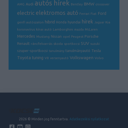
autós hírek
BMW
Audi
AMG
Bentley
crossover
electric
elektromos autó
Ford
Ferrari
Fiat
hírek
hibrid
hyundai
genfi autószalon
Honda
Kia
Jaguar
Lamborghini
koronavírus
kínai autó
mazda
McLaren
Mercedes
Porsche
Nissan
opel
Mustang
Peugeot
SUV
Renault
ráncfelvarrás
skoda
sportkocsi
suzuki
Tesla
szuper-sportkocsi
tanulmányautó
tanulmány
Volkswagen
Toyota
tuning
V8
Volvo
versenyautó
2026 © Minden jog fenntartva.
Adatkezelési nyilatkozat