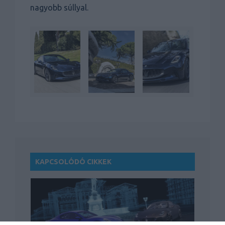
nagyobb súllyal.
KAPCSOLÓDÓ CIKKEK