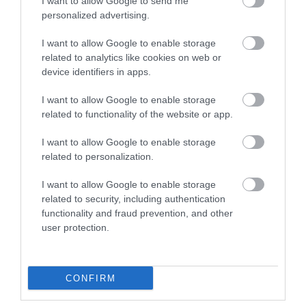
I want to allow Google to send me
personalized advertising.
I want to allow Google to enable storage
related to analytics like cookies on web or
device identifiers in apps.
I want to allow Google to enable storage
related to functionality of the website or app.
2023-ban felhagy a csak belsőégésű
motorokkal…
I want to allow Google to enable storage
related to personalization.
I want to allow Google to enable storage
related to security, including authentication
functionality and fraud prevention, and other
user protection.
Maserati Alfieri: viszlát V8, helló
CONFIRM
elektromotor!