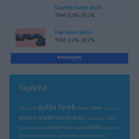
Grande Panda akció
THM: 0,0%-30,2%
Fiat Basic akció
THM: 6,2%-30,2%
Tagfelhő
autós hírek
BMW
Audi
AMG
Bentley
crossover
electric
elektromos autó
Ford
Ferrari
Fiat
hírek
hibrid
hyundai
genfi autószalon
Honda
Kia
Jaguar
Lamborghini
koronavírus
kínai autó
mazda
McLaren