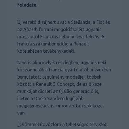
feladata.
Új vezető dizájnert avat a Stellantis, a Fiat és
az Abarth formai megoldásaiért ugyanis
mostantól Francois Leboine lesz felelős. A
francia szakember eddig a Renault
kötelékében tevékenykedett.
Nem is akármelyik részlegben, ugyanis neki
köszönhetők a francia gyártó utóbbi években
bemutatott tanulmány modelljei, többek
között a Renault 5 Concept, de az ő keze
munkáját dicséri az új Clio generáció is,
illetve a Dacia Sandero legújabb
megjelenéséhez is kimondottan sok köze
van.
„Örömmel üdvözlöm a tehetséges tervezőt,