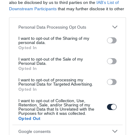
also be disclosed by us to third parties on the
IAB’s List of
Ellenfél a Juke Nismónak
Downstream Participants
that may further disclose it to other
third parties.
Please note that this website/app uses one or more Google
Personal Data Processing Opt Outs
services and may gather and store information including but
not limited to your visit or usage behaviour. You may click to
I want to opt-out of the Sharing of my
personal data.
grant or deny consent to Google and its third-party tags to
Opted In
use your data for below specified purposes in below Google
consent section.
I want to opt-out of the Sale of my
Personal Data.
Hibridek lennének a jövő Renault
Opted In
sportmodelljei
I want to opt-out of processing my
Personal Data for Targeted Advertising.
Opted In
I want to opt-out of Collection, Use,
Retention, Sale, and/or Sharing of my
Personal Data that Is Unrelated with the
Purposes for which it was collected.
Opted Out
Google consents
Megmutatták az új Renault Clio belsejét