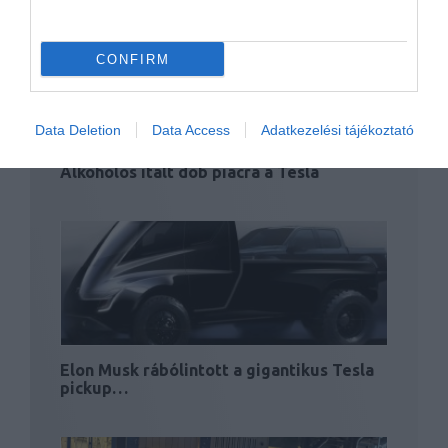
CONFIRM
Data Deletion
Data Access
Adatkezelési tájékoztató
Alkoholos italt dob piacra a Tesla
Elon Musk rábólintott a gigantikus Tesla
pickup…