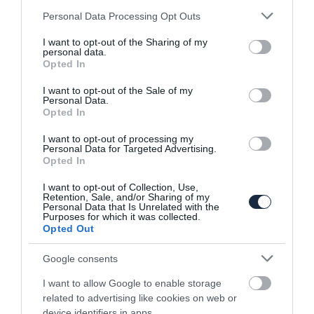
legvagyonosabb embere
Please note that this website/app uses one or more Google
Personal Data Processing Opt Outs
services and may gather and store information including but
not limited to your visit or usage behaviour. You may click to
I want to opt-out of the Sharing of my
personal data.
grant or deny consent to Google and its third-party tags to
Opted In
use your data for below specified purposes in below Google
consent section.
I want to opt-out of the Sale of my
Personal Data.
Opted In
I want to opt-out of processing my
Elon Musk örül az elektromos Mustang
Personal Data for Targeted Advertising.
SUV bemutatásának
Opted In
I want to opt-out of Collection, Use,
Retention, Sale, and/or Sharing of my
Personal Data that Is Unrelated with the
Purposes for which it was collected.
Opted Out
Google consents
I want to allow Google to enable storage
Mégis termelhet megint a Tesla gyár
related to advertising like cookies on web or
Kaliforniában,…
device identifiers in apps.