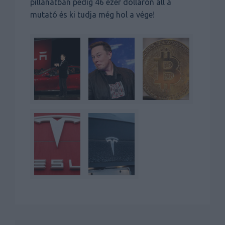
pillanatban pedig 46 ezer dolláron áll a
mutató és ki tudja még hol a vége!