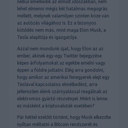
nélkül emelkedik az elmúlt időszakban, nem
lehet elmenni mégis két hatalmas megugrás
mellett, melynek valamilyen szinten köze van
az autózás világához is. Ez a bizonyos
kötődés nem más, mint maga Elon Musk, a
Tesla alapítója és igazgatója.
Azzal nem mondunk újat, hogy Elon az az
ember, akinek egy-egy Twitter bejegyzése
képes árfolyamokat az egekbe emelni vagy
éppen a földre juttatni. Elég arra gondolni,
hogy amikor az amerikai fenegyerek elejt egy
Teslával kapcsolatos elmélkedést, arra
jellemzően élénk szárnyalással reagálnak az
elektromos gyártó részvényei. Miért is lenne
ez másként a kriptovaluták esetében?
Pár héttel ezelőtt történt, hogy Musk elkezdte
nyíltan méltatni a Bitcoin rendszerét és