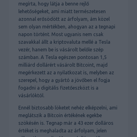
megírta, hogy látja a benne rejlő
lehetőségeket, ami miatt természetesen
azonnal erősödött az árfolyam, ám közel
sem olyan mértékben, ahogyan az a tegnapi
napon történt. Most ugyanis nem csak
szavakkal állt a kriptovaluta mellé a Tesla
vezér, hanem be is vásárolt belőle szép
számban. A Tesla egészen pontosan 1,5
milliárd dollárért vásárolt Bitcoint, majd
megérkezett az a nyilatkozat is, melyben az
szerepel, hogy a gyártó a jövőben el fogja
fogadni a digitális fizetőeszközt is a
vásárlóktól.
Ennél biztosabb löketet nehéz elképzelni, ami
meglátszik a Bitcoin értékének egekbe
szökésén is. Tegnap már a 43 ezer dolláros
értéket is meghaladta az árfolyam, jelen