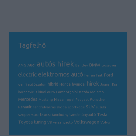
Tagfelhő
autós hírek
BMW
Audi
AMG
Bentley
crossover
electric
elektromos autó
Ford
Ferrari
Fiat
hírek
hibrid
hyundai
genfi autószalon
Honda
Kia
Jaguar
Lamborghini
koronavírus
kínai autó
mazda
McLaren
Mercedes
Porsche
Nissan
opel
Mustang
Peugeot
SUV
Renault
ráncfelvarrás
skoda
sportkocsi
suzuki
Tesla
szuper-sportkocsi
tanulmányautó
tanulmány
Volkswagen
Toyota
tuning
V8
Volvo
versenyautó