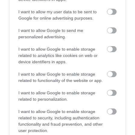
I want to allow my user data to be sent to
Google for online advertising purposes.
I want to allow Google to send me
personalized advertising.
I want to allow Google to enable storage
related to analytics like cookies on web or
A konkurencia alá licitál Elon Musk a Tesla
device identifiers in apps.
Pickup árával
I want to allow Google to enable storage
related to functionality of the website or app.
I want to allow Google to enable storage
related to personalization.
I want to allow Google to enable storage
related to security, including authentication
Elon Musk: igazságtalanul jó lesz a Tesla
functionality and fraud prevention, and other
Roadster
user protection.