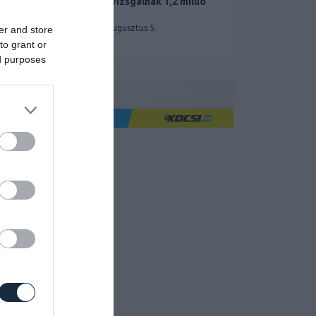
miatt vizsgálnak 1,2 millió
Teslát
2026. augusztus 5.
er and store
to grant or
ed purposes
Ha jó élményre utazol