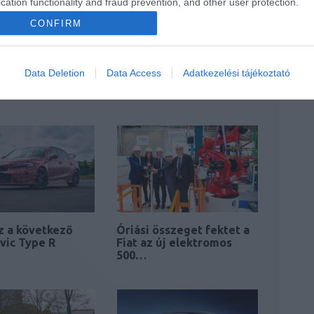
cation functionality and fraud prevention, and other user protection.
CONFIRM
a GR hajtását
Tanulmányként
Data Deletion
Data Access
Adatkezelési tájékoztató
 meg az MR2 új
mutatkozott be, de
ója
gyártásba kerülhet…
sz a következő
Óriási összeget fektet a
vic Type R
Fiat az új elektromos
500…