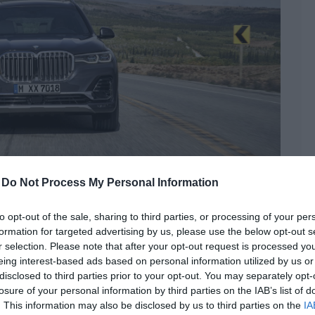
-
Do Not Process My Personal Information
to opt-out of the sale, sharing to third parties, or processing of your per
formation for targeted advertising by us, please use the below opt-out s
ődés hiánya miatt
r selection. Please note that after your opt-out request is processed y
eing interest-based ads based on personal information utilized by us or
disclosed to third parties prior to your opt-out. You may separately opt-
losure of your personal information by third parties on the IAB’s list of
rek
,
BMW
,
BMW M
,
BMW X7
. This information may also be disclosed by us to third parties on the
IA