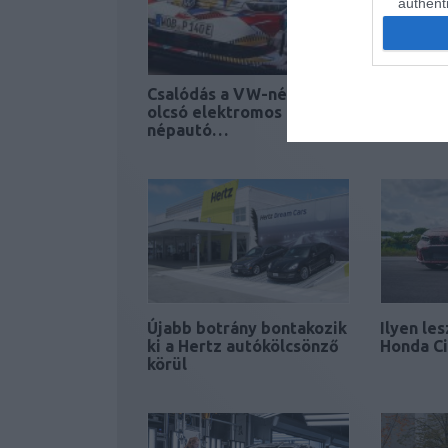
authenti
Csalódás a VW-nél: Az
A Coroll
olcsó elektromos
kaphatja
népautó…
generáci
Újabb botrány bontakozik
Ilyen le
ki a Hertz autókölcsönző
Honda Ci
körül