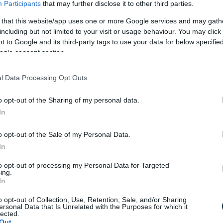
Participants
that may further disclose it to other third parties.
szül vérbeli M-es változat az X7-esből. Az
 nem lenne rá kereslet.
 that this website/app uses one or more Google services and may gath
including but not limited to your visit or usage behaviour. You may click 
 to Google and its third-party tags to use your data for below specifi
gyobbjának számító X7-est, azóta mennek a
ogle consent section.
lőle egy igazi M-es változat. A gyártó most konkrét
l Data Processing Opt Outs
zerint az X7 vásárlóközönsége nem akar több erőt,
o opt-out of the Sharing of my personal data.
urós fejlesztéssel járó extra összeget az amúgy sem
In
o opt-out of the Sale of my Personal Data.
az X7 xDrive50i marad a legerősebb változat a
In
z európai vásárlók számára az X7 M50d marad a
to opt-out of processing my Personal Data for Targeted
ing.
In
o opt-out of Collection, Use, Retention, Sale, and/or Sharing
ersonal Data that Is Unrelated with the Purposes for which it
lected.
Out