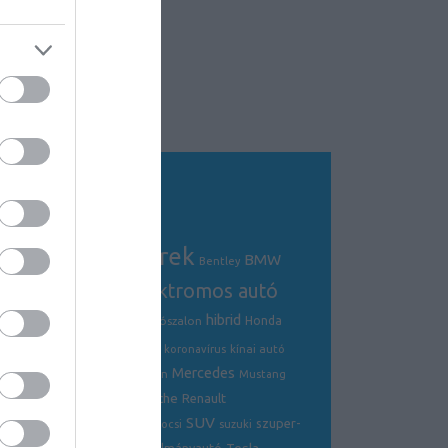
Tagfelhő
autós hírek
BMW
Audi
AMG
Bentley
electric
elektromos autó
crossover
hibrid
Ford
Ferrari
Fiat
genfi autószalon
Honda
hírek
hyundai
Kia
Jaguar
koronavírus
kínai autó
Mercedes
Lamborghini
mazda
McLaren
Mustang
Porsche
Nissan
Renault
opel
Peugeot
SUV
szuper-
ráncfelvarrás
skoda
sportkocsi
suzuki