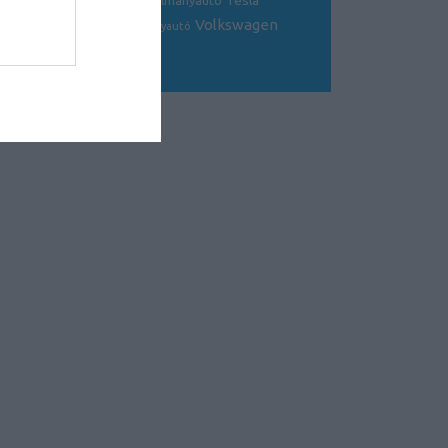
Tesla
sportkocsi
tanulmányautó
tanulmány
Volkswagen
Toyota
tuning
V8
versenyautó
Volvo