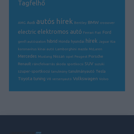
Tagfelhő
autós hírek
BMW
Audi
AMG
Bentley
crossover
electric
elektromos autó
Ford
Ferrari
Fiat
hírek
hibrid
hyundai
genfi autószalon
Honda
Kia
Jaguar
Lamborghini
koronavírus
kínai autó
mazda
McLaren
Mercedes
Porsche
Nissan
opel
Mustang
Peugeot
SUV
Renault
ráncfelvarrás
skoda
sportkocsi
suzuki
Tesla
szuper-sportkocsi
tanulmányautó
tanulmány
Volkswagen
Toyota
tuning
V8
Volvo
versenyautó