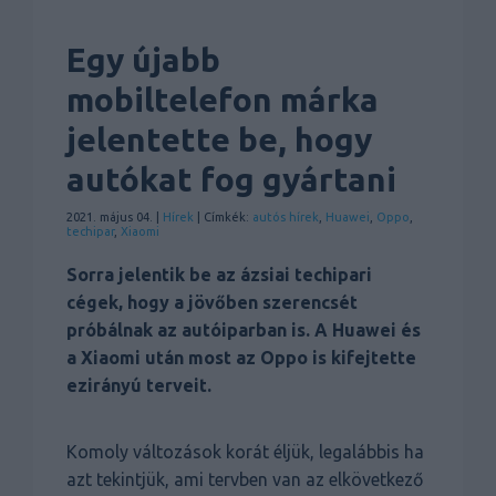
Egy újabb
mobiltelefon márka
jelentette be, hogy
autókat fog gyártani
2021. május 04. |
Hírek
| Címkék:
autós hírek
,
Huawei
,
Oppo
,
techipar
,
Xiaomi
Sorra jelentik be az ázsiai techipari
cégek, hogy a jövőben szerencsét
próbálnak az autóiparban is. A Huawei és
a Xiaomi után most az Oppo is kifejtette
ezirányú terveit.
Komoly változások korát éljük, legalábbis ha
azt tekintjük, ami tervben van az elkövetkező