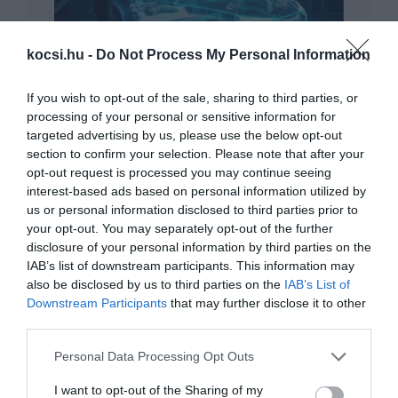
kocsi.hu -
Do Not Process My Personal Information
Fejest ugrott a Huawei az elektromos
If you wish to opt-out of the sale, sharing to third parties, or
önvezető autó…
processing of your personal or sensitive information for
targeted advertising by us, please use the below opt-out
section to confirm your selection. Please note that after your
opt-out request is processed you may continue seeing
interest-based ads based on personal information utilized by
us or personal information disclosed to third parties prior to
your opt-out. You may separately opt-out of the further
disclosure of your personal information by third parties on the
IAB’s list of downstream participants. This information may
A Xiaomi is elektromos autót dobna
also be disclosed by us to third parties on the
IAB’s List of
piacra belsős…
Downstream Participants
that may further disclose it to other
third parties.
Please note that this website/app uses one or more Google
Personal Data Processing Opt Outs
services and may gather and store information including but
not limited to your visit or usage behaviour. You may click to
I want to opt-out of the Sharing of my