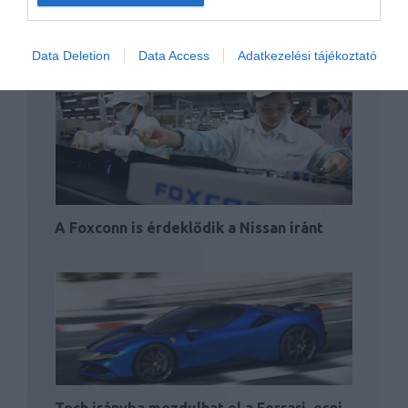
Elkezdődik a kínai-európai Smart SUV
értékesítése
Data Deletion
Data Access
Adatkezelési tájékoztató
A Foxconn is érdeklődik a Nissan iránt
Tech irányba mozdulhat el a Ferrari, esni