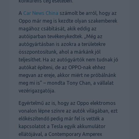
konkurens cég esetében.
A
Car News China
számolt be arról, hogy az
Oppo már meg is kezdte olyan szakemberek
magához csábítását, akik eddig az
autóiparban tevékenykedtek. „Még az
autógyártásban is azokra a területekre
összpontosítunk, ahol a márkánk jól
teljesíthet. Ha az autógyártók nem tudnak jó
autókat építeni, de az OPPO-nak ehhez
megvan az ereje, akkor miért ne próbálnánk
meg mi is” – mondta Tony Chan, a vállalat
vezérigazgatója.
Egyértelmű az is, hogy az Oppo elektromos
vonalon lépne színre az autók világában, ezt
előkészítendő pedig már fel is vették a
kapcsolatot a Tesla egyik akkumulátor
ellátójával, a Contemporary Amperex