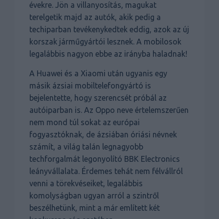
évekre. Jön a villanyosítás, magukat
terelgetik majd az autók, akik pedig a
techiparban tevékenykedtek eddig, azok az új
korszak járműgyártói lesznek. A mobilosok
legalábbis nagyon ebbe az irányba haladnak!
A Huawei és a Xiaomi után ugyanis egy
másik ázsiai mobiltelefongyártó is
bejelentette, hogy szerencsét próbál az
autóiparban is. Az Oppo neve értelemszerűen
nem mond túl sokat az európai
fogyasztóknak, de ázsiában óriási névnek
számít, a világ talán legnagyobb
techforgalmát legonyolító BBK Electronics
leányvállalata. Érdemes tehát nem félvállról
venni a törekvéseiket, legalábbis
komolyságban ugyan arról a szintről
beszélhetünk, mint a már említett két