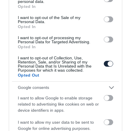
personal data.
grant or deny consent to Google and its third-party tags to
Opted In
use your data for below specified purposes in below Google
consent section.
I want to opt-out of the Sale of my
Personal Data.
Modena néven mutathatja be a Xiaomi az
Opted In
első autóját
I want to opt-out of processing my
Personal Data for Targeted Advertising.
Opted In
I want to opt-out of Collection, Use,
Retention, Sale, and/or Sharing of my
Personal Data that Is Unrelated with the
Purposes for which it was collected.
Opted Out
Nincs megállás, hivatalosan is megalakult
Google consents
a Xiaomi…
I want to allow Google to enable storage
related to advertising like cookies on web or
device identifiers in apps.
I want to allow my user data to be sent to
Google for online advertising purposes.