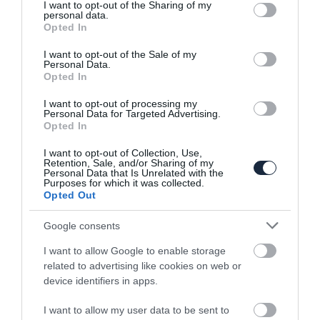
not limited to your visit or usage behaviour. You may click to
I want to opt-out of the Sharing of my
personal data.
grant or deny consent to Google and its third-party tags to
Opted In
use your data for below specified purposes in below Google
consent section.
I want to opt-out of the Sale of my
Personal Data.
Vírussal akarták megtámadni a Tesla
Opted In
rendszereit
I want to opt-out of processing my
Personal Data for Targeted Advertising.
Opted In
I want to opt-out of Collection, Use,
Retention, Sale, and/or Sharing of my
Personal Data that Is Unrelated with the
Purposes for which it was collected.
Opted Out
Tovább csúszik a Tesla Roadster második
Google consents
generációja
I want to allow Google to enable storage
related to advertising like cookies on web or
device identifiers in apps.
I want to allow my user data to be sent to