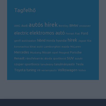
Tagfelhő
autós hírek
BMW
Audi
AMG
Bentley
crossover
electric
elektromos autó
Ford
Ferrari
Fiat
hírek
hibrid
hyundai
genfi autószalon
Honda
Kia
Jaguar
Lamborghini
koronavírus
kínai autó
mazda
McLaren
Mercedes
Porsche
Nissan
opel
Mustang
Peugeot
SUV
Renault
ráncfelvarrás
skoda
sportkocsi
suzuki
Tesla
szuper-sportkocsi
tanulmányautó
tanulmány
Volkswagen
Toyota
tuning
V8
Volvo
versenyautó