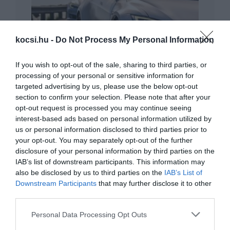
kocsi.hu -
Do Not Process My Personal Information
If you wish to opt-out of the sale, sharing to third parties, or
Alaposan rálicitálhat a konkurenciára a
processing of your personal or sensitive information for
Tesla…
targeted advertising by us, please use the below opt-out
section to confirm your selection. Please note that after your
opt-out request is processed you may continue seeing
interest-based ads based on personal information utilized by
us or personal information disclosed to third parties prior to
your opt-out. You may separately opt-out of the further
disclosure of your personal information by third parties on the
IAB’s list of downstream participants. This information may
also be disclosed by us to third parties on the
IAB’s List of
Egy évet minimum késik a Tesla kamionja
Downstream Participants
that may further disclose it to other
third parties.
Please note that this website/app uses one or more Google
Personal Data Processing Opt Outs
services and may gather and store information including but