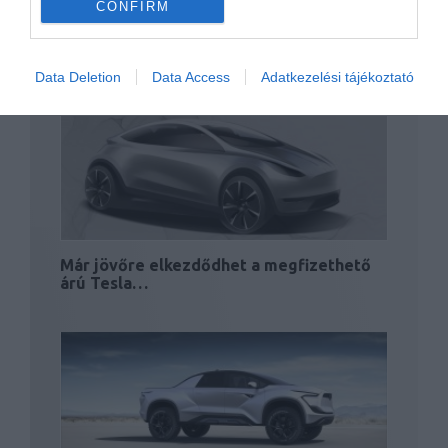
CONFIRM
Célegyenesben a Tesla kamionja?
Data Deletion
Data Access
Adatkezelési tájékoztató
Már jövőre elkezdődhet a megfizethető
árú Tesla…