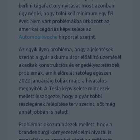
berlini Gigafactory nyitását most azonban
úgy néz ki, hogy tolni kell minimum egy fél
évet. Nem várt problémákba ütközött az
amerikai cégóriás képviselete az
Automobilwoche
hírportál szerint.
Az egyik ilyen probléma, hogy a jelentések
szerint a gyár akkumulátor előállító üzeménél
akadtak konstrukciós és engedélyeztetésbeli
problémák, amik előreláthatólag egészen
2022 januárjáig tolják majd a hivatalos
megnyitót. A Tesla képviselete mindezek
mellett leszögezte, hogy a gyár többi
részlegének felépítése terv szerint, sőt még
annál jobban is halad!
Problémát okoz mindezek mellett, hogy a
brandenburgi környezetvédelmi hivatal is
megtalálta az amerikai céget az építkezés