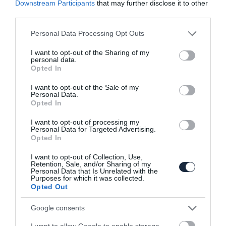
Downstream Participants
that may further disclose it to other
third parties.
Please note that this website/app uses one or more Google
Personal Data Processing Opt Outs
services and may gather and store information including but
not limited to your visit or usage behaviour. You may click to
I want to opt-out of the Sharing of my
personal data.
grant or deny consent to Google and its third-party tags to
Opted In
Feltámadhat a Moszkvics
use your data for below specified purposes in below Google
consent section.
I want to opt-out of the Sale of my
Personal Data.
Opted In
I want to opt-out of processing my
Personal Data for Targeted Advertising.
Opted In
I want to opt-out of Collection, Use,
Retention, Sale, and/or Sharing of my
Egyszerűsödik az Infiniti, hogy pénzt
Personal Data that Is Unrelated with the
Purposes for which it was collected.
spóroljon a Nissan
Opted Out
Google consents
I want to allow Google to enable storage