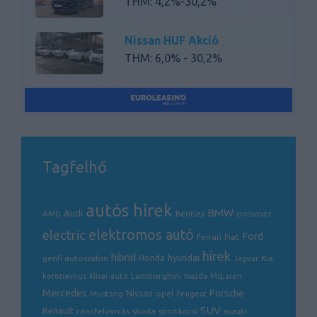
THM: 4,2%-30,2%
Nissan HUF Akció
THM: 6,0% - 30,2%
Tagfelhő
autós hírek
BMW
Audi
AMG
Bentley
crossover
electric
elektromos autó
Ford
Ferrari
Fiat
hírek
hibrid
hyundai
genfi autószalon
Honda
Kia
Jaguar
Lamborghini
koronavírus
kínai autó
mazda
McLaren
Mercedes
Porsche
Nissan
opel
Mustang
Peugeot
SUV
Renault
ráncfelvarrás
skoda
sportkocsi
suzuki