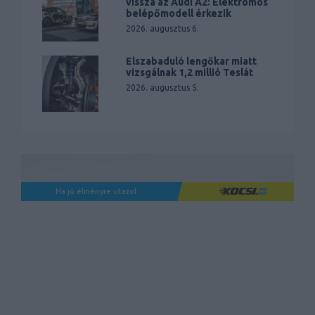
vissza az Audi A2: Elektromos
belépőmodell érkezik
2026. augusztus 6.
Elszabaduló lengőkar miatt
vizsgálnak 1,2 millió Teslát
2026. augusztus 5.
Ha jó élményre utazol