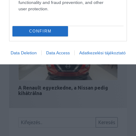
functionality and fraud prevention, and other
user protection.
Már szeptembertől elkezdi az európai
kivonulást a Mitsubishi
CONFIRM
Data Deletion
Data Access
Adatkezelési tájékoztató
A Renault egyezkedne, a Nissan pedig
kihátrálna