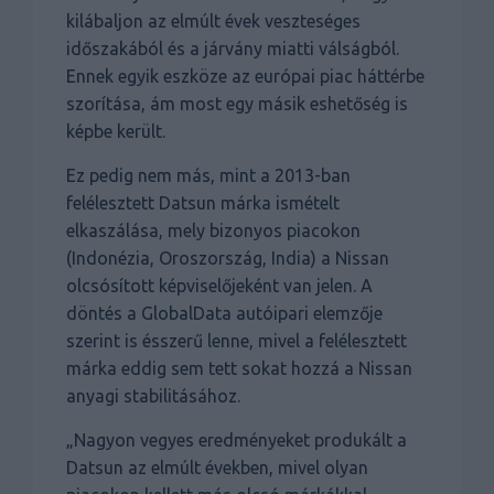
kilábaljon az elmúlt évek veszteséges
időszakából és a járvány miatti válságból.
Ennek egyik eszköze az európai piac háttérbe
szorítása, ám most egy másik eshetőség is
képbe került.
Ez pedig nem más, mint a 2013-ban
felélesztett Datsun márka ismételt
elkaszálása, mely bizonyos piacokon
(Indonézia, Oroszország, India) a Nissan
olcsósított képviselőjeként van jelen. A
döntés a GlobalData autóipari elemzője
szerint is ésszerű lenne, mivel a felélesztett
márka eddig sem tett sokat hozzá a Nissan
anyagi stabilitásához.
„Nagyon vegyes eredményeket produkált a
Datsun az elmúlt években, mivel olyan