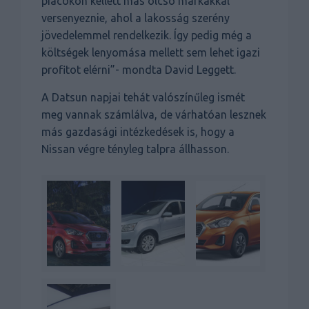
piacokon kellett más olcsó márkákkal
versenyeznie, ahol a lakosság szerény
jövedelemmel rendelkezik. Így pedig még a
költségek lenyomása mellett sem lehet igazi
profitot elérni”- mondta David Leggett.
A Datsun napjai tehát valószínűleg ismét
meg vannak számlálva, de várhatóan lesznek
más gazdasági intézkedések is, hogy a
Nissan végre tényleg talpra állhasson.