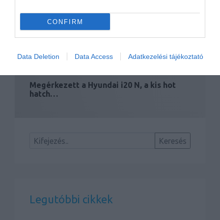
CONFIRM
Data Deletion
Data Access
Adatkezelési tájékoztató
Megérkezett a Hyundai i20 N, a kis hot
hatch…
Legutóbbi cikkek