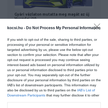
Gyári vázlaton mutatta meg magát az új
Hyundai i10
kocsi.hu -
Do Not Process My Personal Information
If you wish to opt-out of the sale, sharing to third parties, or
processing of your personal or sensitive information for
targeted advertising by us, please use the below opt-out
section to confirm your selection. Please note that after your
opt-out request is processed you may continue seeing
interest-based ads based on personal information utilized by
Letisztultabb, de egyben sportosabb is
us or personal information disclosed to third parties prior to
lesz a Hyundai Kona
your opt-out. You may separately opt-out of the further
disclosure of your personal information by third parties on the
IAB’s list of downstream participants. This information may
also be disclosed by us to third parties on the
IAB’s List of
Downstream Participants
that may further disclose it to other
third parties.