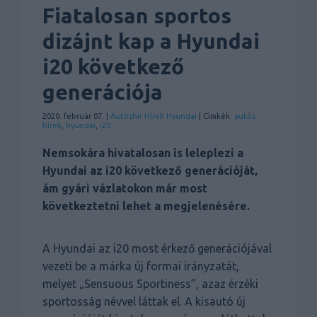
Fiatalosan sportos
dizájnt kap a Hyundai
i20 következő
generációja
2020. február 07. |
Autóshír
Hírek
Hyundai
| Címkék:
autós
hírek
,
hyundai
,
i20
Nemsokára hivatalosan is leleplezi a
Hyundai az i20 következő generációját,
ám gyári vázlatokon már most
következtetni lehet a megjelenésére.
A Hyundai az i20 most érkező generációjával
vezeti be a márka új formai irányzatát,
melyet „Sensuous Sportiness”, azaz érzéki
sportosság névvel láttak el. A kisautó új