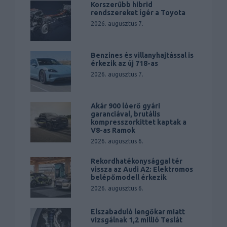
Korszerűbb hibrid
rendszereket ígér a Toyota
2026. augusztus 7.
Benzines és villanyhajtással is
érkezik az új 718-as
2026. augusztus 7.
Akár 900 lóerő gyári
garanciával, brutális
kompresszorkittet kaptak a
V8-as Ramok
2026. augusztus 6.
Rekordhatékonysággal tér
vissza az Audi A2: Elektromos
belépőmodell érkezik
2026. augusztus 6.
Elszabaduló lengőkar miatt
vizsgálnak 1,2 millió Teslát