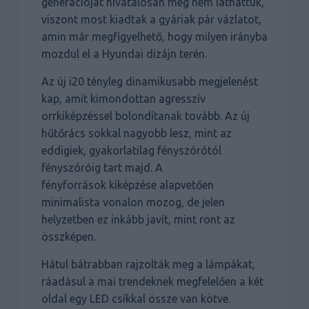
generációját hivatalosan még nem láthattuk,
viszont most kiadtak a gyáriak pár vázlatot,
amin már megfigyelhető, hogy milyen irányba
mozdul el a Hyundai dizájn terén.
Az új i20 tényleg dinamikusabb megjelenést
kap, amit kimondottan agresszív
orrkiképzéssel bolondítanak tovább. Az új
hűtőrács sokkal nagyobb lesz, mint az
eddigiek, gyakorlatilag fényszórótól
fényszóróig tart majd. A
fényforrások kiképzése alapvetően
minimalista vonalon mozog, de jelen
helyzetben ez inkább javít, mint ront az
összképen.
Hátul bátrabban rajzolták meg a lámpákat,
ráadásul a mai trendeknek megfelelően a két
oldal egy LED csíkkal össze van kötve.