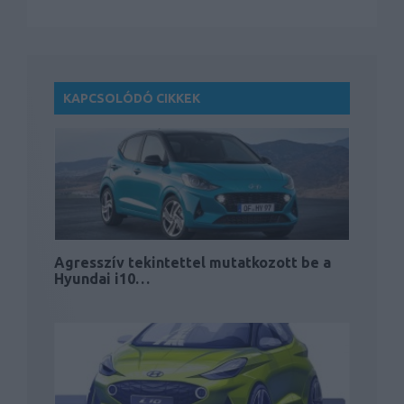
KAPCSOLÓDÓ CIKKEK
Agresszív tekintettel mutatkozott be a
Hyundai i10…