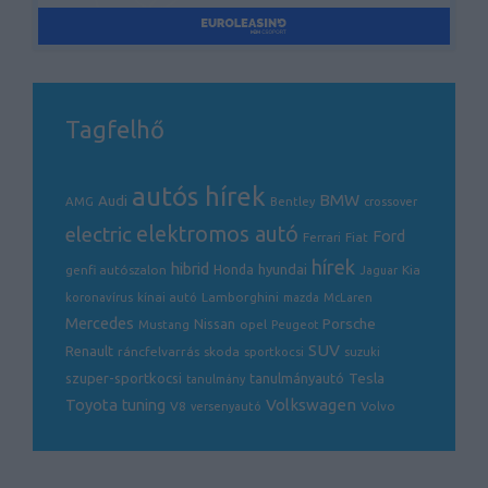
HYUNDAI COOLER EV
THM: 4,6%-6,7%
Hyundai akció
Tagfelhő
THM: 5,9%-30,2%
autós hírek
Hyundai EUR akció
BMW
Audi
AMG
Bentley
crossover
THM: 4,2%-30,2%
electric
elektromos autó
Ford
Ferrari
Fiat
hírek
hibrid
hyundai
genfi autószalon
Honda
Kia
Jaguar
Lamborghini
koronavírus
kínai autó
mazda
McLaren
Mercedes
Porsche
Nissan
opel
Mustang
Peugeot
SUV
Renault
ráncfelvarrás
skoda
sportkocsi
suzuki
Tesla
szuper-sportkocsi
tanulmányautó
tanulmány
Volkswagen
Toyota
tuning
V8
Volvo
versenyautó