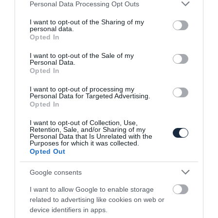
Please note that this website/app uses one or more Google
Personal Data Processing Opt Outs
services and may gather and store information including but
Újabb N-es gépet vetne be a Hyundai
not limited to your visit or usage behaviour. You may click to
I want to opt-out of the Sharing of my
personal data.
grant or deny consent to Google and its third-party tags to
Opted In
use your data for below specified purposes in below Google
consent section.
I want to opt-out of the Sale of my
Personal Data.
Opted In
I want to opt-out of processing my
Personal Data for Targeted Advertising.
Opted In
Elektromos tanulmányt visz a Hyundai
I want to opt-out of Collection, Use,
Frankfurtba
Retention, Sale, and/or Sharing of my
Personal Data that Is Unrelated with the
Purposes for which it was collected.
Opted Out
Google consents
I want to allow Google to enable storage
related to advertising like cookies on web or
device identifiers in apps.