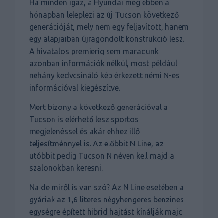
Ha minden igaz, a Hyundai még ebben a
hónapban leleplezi az új Tucson következő
generációját, mely nem egy feljavított, hanem
egy alapjaiban újragondolt konstrukció lesz.
A hivatalos premierig sem maradunk
azonban információk nélkül, most például
néhány kedvcsináló kép érkezett némi N-es
információval kiegészítve.
Mert bizony a következő generációval a
Tucson is elérhető lesz sportos
megjelenéssel és akár ehhez illő
teljesítménnyel is. Az előbbit N Line, az
utóbbit pedig Tucson N néven kell majd a
szalonokban keresni.
Na de miről is van szó? Az N Line esetében a
gyáriak az 1,6 literes négyhengeres benzines
egységre épített hibrid hajtást kínálják majd