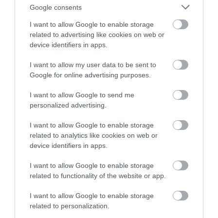
Megint egy SUV-al bővít a Hyundai
Google consents
I want to allow Google to enable storage
related to advertising like cookies on web or
device identifiers in apps.
I want to allow my user data to be sent to
Google for online advertising purposes.
I want to allow Google to send me
Nem vált be: a Hyundai Santa Cruz
personalized advertising.
pickupot korán…
I want to allow Google to enable storage
related to analytics like cookies on web or
device identifiers in apps.
I want to allow Google to enable storage
related to functionality of the website or app.
I want to allow Google to enable storage
related to personalization.
Hyundai lesz a Safety Car a Superbike
világbajnokságon