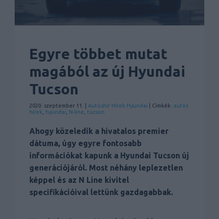
Egyre többet mutat
magából az új Hyundai
Tucson
2020. szeptember 11. |
Autóshír
Hírek
Hyundai
| Címkék:
autós
hírek
,
hyundai
,
N-line
,
tucson
Ahogy közeledik a hivatalos premier
dátuma, úgy egyre fontosabb
információkat kapunk a Hyundai Tucson új
generációjáról. Most néhány leplezetlen
képpel és az N Line kivitel
specifikációival lettünk gazdagabbak.