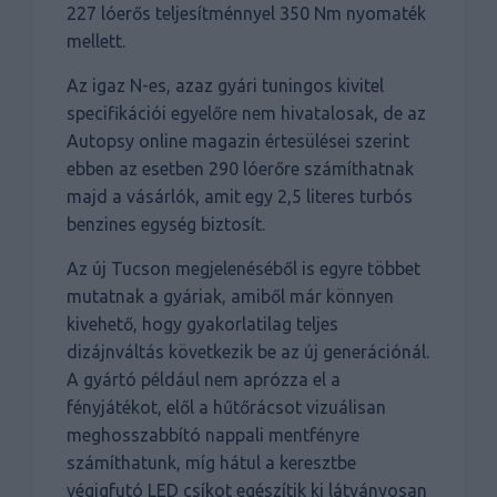
227 lóerős teljesítménnyel 350 Nm nyomaték
mellett.
Az igaz N-es, azaz gyári tuningos kivitel
specifikációi egyelőre nem hivatalosak, de az
Autopsy online magazin értesülései szerint
ebben az esetben 290 lóerőre számíthatnak
majd a vásárlók, amit egy 2,5 literes turbós
benzines egység biztosít.
Az új Tucson megjelenéséből is egyre többet
mutatnak a gyáriak, amiből már könnyen
kivehető, hogy gyakorlatilag teljes
dizájnváltás következik be az új generációnál.
A gyártó például nem aprózza el a
fényjátékot, elől a hűtőrácsot vizuálisan
meghosszabbító nappali mentfényre
számíthatunk, míg hátul a keresztbe
végigfutó LED csíkot egészítik ki látványosan