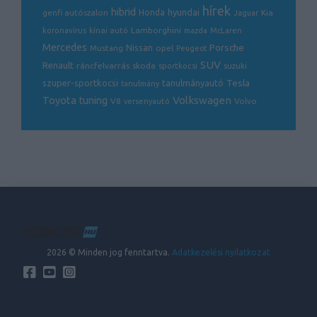
hírek
hibrid
hyundai
genfi autószalon
Honda
Kia
Jaguar
Lamborghini
koronavírus
kínai autó
mazda
McLaren
Mercedes
Porsche
Nissan
opel
Mustang
Peugeot
SUV
Renault
ráncfelvarrás
skoda
sportkocsi
suzuki
Tesla
szuper-sportkocsi
tanulmányautó
tanulmány
Volkswagen
Toyota
tuning
V8
Volvo
versenyautó
2026 © Minden jog fenntartva.
Adatkezelési nyilatkozat