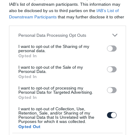
IAB’s list of downstream participants. This information may
also be disclosed by us to third parties on the
IAB’s List of
Hivatalosan is bemutatkozott a minden
Downstream Participants
that may further disclose it to other
tekintetben…
third parties.
Please note that this website/app uses one or more Google
Personal Data Processing Opt Outs
services and may gather and store information including but
not limited to your visit or usage behaviour. You may click to
I want to opt-out of the Sharing of my
personal data.
grant or deny consent to Google and its third-party tags to
Opted In
use your data for below specified purposes in below Google
consent section.
I want to opt-out of the Sale of my
Personal Data.
Opted In
Képeken a felfrissített Hyundai Tucson
I want to opt-out of processing my
Personal Data for Targeted Advertising.
Opted In
I want to opt-out of Collection, Use,
Retention, Sale, and/or Sharing of my
Personal Data that Is Unrelated with the
Purposes for which it was collected.
Opted Out