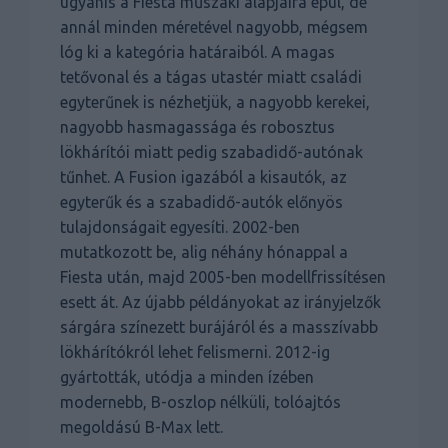
ugyanis a Fiesta műszaki alapjaira épül, de
annál minden méretével nagyobb, mégsem
lóg ki a kategória határaiból. A magas
tetővonal és a tágas utastér miatt családi
egyterűnek is nézhetjük, a nagyobb kerekei,
nagyobb hasmagassága és robosztus
lökhárítói miatt pedig szabadidő-autónak
tűnhet. A Fusion igazából a kisautók, az
egyterűk és a szabadidő-autók előnyös
tulajdonságait egyesíti. 2002-ben
mutatkozott be, alig néhány hónappal a
Fiesta után, majd 2005-ben modellfrissítésen
esett át. Az újabb példányokat az irányjelzők
sárgára színezett burájáról és a masszívabb
lökhárítókról lehet felismerni. 2012-ig
gyártották, utódja a minden ízében
modernebb, B-oszlop nélküli, tolóajtós
megoldású B-Max lett.