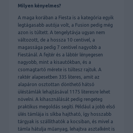
Milyen kényelmes?
A maga korában a Fiesta is a kategória egyik
legtágasabb autója volt, a Fusion pedig még
azon is túltett. A tengelytávja ugyan nem
változott, de a hossza 10 centivel, a
magassága pedig 7 centivel nagyobb a
Fiestánál. A fejtér és a lábtér lényegesen
nagyobb, mint a kisautókban, és a
csomagtartó mérete is túltesz rajtuk. A
raktér alapesetben 335 literes, amit az
alapáron osztottan dönthető hátsó
üléstámlák lehajtásával 1175 literesre lehet
növelni. A kihasználását pedig rengeteg
praktikus megoldás segíti. Például a jobb első
ülés támlája is síkba hajtható, így hosszabb
tárgyak is szállíthatók a kocsiban, és mivel a
támla hátulja műanyag, lehajtva asztalként is