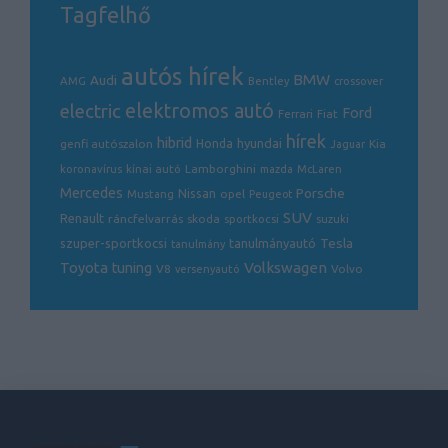
Tagfelhő
autós hírek
BMW
Audi
AMG
Bentley
crossover
electric
elektromos autó
Ford
Ferrari
Fiat
hírek
hibrid
hyundai
genfi autószalon
Honda
Kia
Jaguar
Lamborghini
koronavírus
kínai autó
mazda
McLaren
Mercedes
Porsche
Nissan
opel
Mustang
Peugeot
SUV
Renault
ráncfelvarrás
skoda
sportkocsi
suzuki
Tesla
szuper-sportkocsi
tanulmányautó
tanulmány
Volkswagen
Toyota
tuning
V8
Volvo
versenyautó