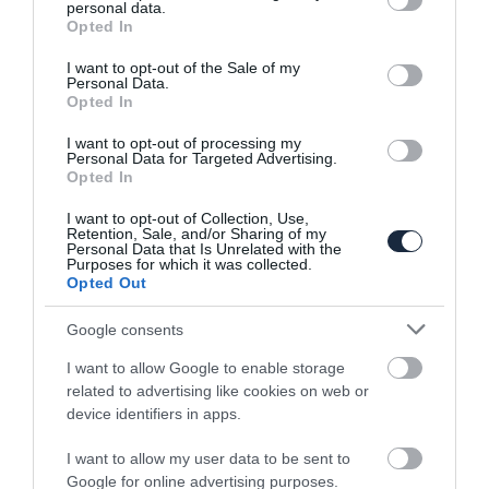
personal data.
grant or deny consent to Google and its third-party tags to
Opted In
use your data for below specified purposes in below Google
consent section.
I want to opt-out of the Sale of my
A
A
Personal Data.
ráncfelvarrás
modellfrissítés
Opted In
utáni
után
I want to opt-out of processing my
példányokat
igényesebb
Personal Data for Targeted Advertising.
Opted In
sárgára
anyagokkal
színezett
és színes
I want to opt-out of Collection, Use,
Retention, Sale, and/or Sharing of my
irányjelző-
műszerfalburkolattal
Personal Data that Is Unrelated with the
Purposes for which it was collected.
burájukról
találkozunk
Opted Out
lehet
a belső
felismerni
térben
Google consents
I want to allow Google to enable storage
related to advertising like cookies on web or
device identifiers in apps.
I want to allow my user data to be sent to
Google for online advertising purposes.