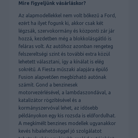
Mire figyeljünk vásárláskor?
Az alapmodellekkel nem volt bőkezű a Ford,
ezért ha ilyet fogunk ki, akkor csak két
légzsák, szervokormány és központi zár jár
hozzá, kezdetben még a blokkolásgátló is
feláras volt. Az autóhoz azonban rengeteg
felszereltségi szint és további extra közül
lehetett választani, így a kínálat is elég
sokrétű. A Fiesta műszaki alapjára épülő
Fusion alapvetően megbízható autónak
számít. Gond a benzinesek
motorvezérlésével, a lambdaszondával, a
katalizátor rögzítésével és a
kormányszervóval lehet, az idősebb
példányokon egy kis rozsda is előfordulhat.
A megkímélt benzines modellek ugyanakkor
kevés hibalehetőséggel jó szolgálatot