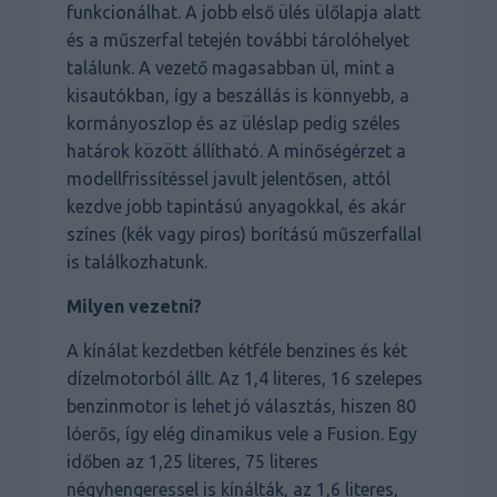
funkcionálhat. A jobb első ülés ülőlapja alatt
és a műszerfal tetején további tárolóhelyet
találunk. A vezető magasabban ül, mint a
kisautókban, így a beszállás is könnyebb, a
kormányoszlop és az üléslap pedig széles
határok között állítható. A minőségérzet a
modellfrissítéssel javult jelentősen, attól
kezdve jobb tapintású anyagokkal, és akár
színes (kék vagy piros) borítású műszerfallal
is találkozhatunk.
Milyen vezetni?
A kínálat kezdetben kétféle benzines és két
dízelmotorból állt. Az 1,4 literes, 16 szelepes
benzinmotor is lehet jó választás, hiszen 80
lóerős, így elég dinamikus vele a Fusion. Egy
időben az 1,25 literes, 75 literes
négyhengeressel is kínálták, az 1,6 literes,