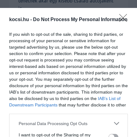
tehetnek akár egy kisebb család autójaként
is.
kocsi.hu -
Do Not Process My Personal Information
If you wish to opt-out of the sale, sharing to third parties, or
processing of your personal or sensitive information for
targeted advertising by us, please use the below opt-out
section to confirm your selection. Please note that after your
opt-out request is processed you may continue seeing
interest-based ads based on personal information utilized by
us or personal information disclosed to third parties prior to
your opt-out. You may separately opt-out of the further
disclosure of your personal information by third parties on the
IAB’s list of downstream participants. This information may
also be disclosed by us to third parties on the
IAB’s List of
Downstream Participants
that may further disclose it to other
third parties.
Please note that this website/app uses one or more Google
Personal Data Processing Opt Outs
services and may gather and store information including but
not limited to your visit or usage behaviour. You may click to
I want to opt-out of the Sharing of my