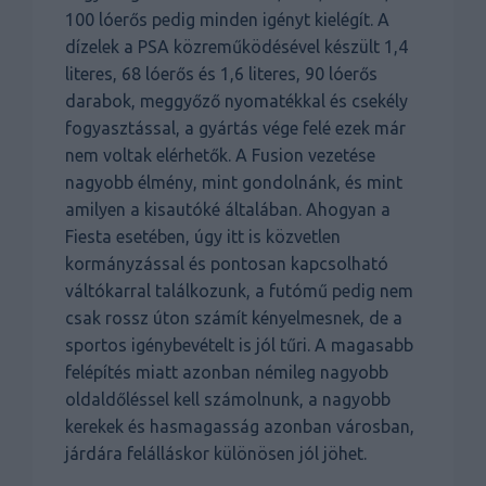
100 lóerős pedig minden igényt kielégít. A
dízelek a PSA közreműködésével készült 1,4
literes, 68 lóerős és 1,6 literes, 90 lóerős
darabok, meggyőző nyomatékkal és csekély
fogyasztással, a gyártás vége felé ezek már
nem voltak elérhetők. A Fusion vezetése
nagyobb élmény, mint gondolnánk, és mint
amilyen a kisautóké általában. Ahogyan a
Fiesta esetében, úgy itt is közvetlen
kormányzással és pontosan kapcsolható
váltókarral találkozunk, a futómű pedig nem
csak rossz úton számít kényelmesnek, de a
sportos igénybevételt is jól tűri. A magasabb
felépítés miatt azonban némileg nagyobb
oldaldőléssel kell számolnunk, a nagyobb
kerekek és hasmagasság azonban városban,
járdára felálláskor különösen jól jöhet.