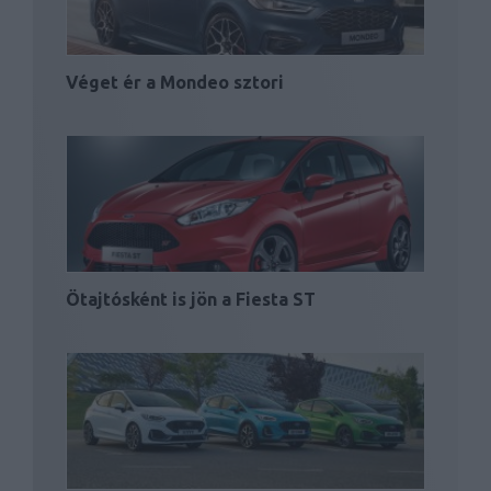
Véget ér a Mondeo sztori
Ötajtósként is jön a Fiesta ST