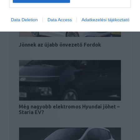
Data Deletion
Data Access
Adatkezelési tájékoztató
Jönnek az újabb önvezető Fordok
Még nagyobb elektromos Hyundai jöhet –
Staria EV?