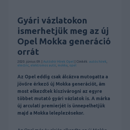
Gyári vázlatokon
ismerhetjük meg az új
Opel Mokka generáció
orrát
2020. június 09. |
Autóshír
Hírek
Opel
| Címkék:
autós hírek
,
electric
,
elektromos autó
,
mokka
,
opel
Az Opel eddig csak álcázva mutogatta a
jövőre érkező új Mokka generációt, ám
most elkezdtek kiszivárogni az egyre
többet mutató gyári vázlatok is. A márka
új arculati premierjét is ünnepelhetjük
majd a Mokka leleplezésekor.