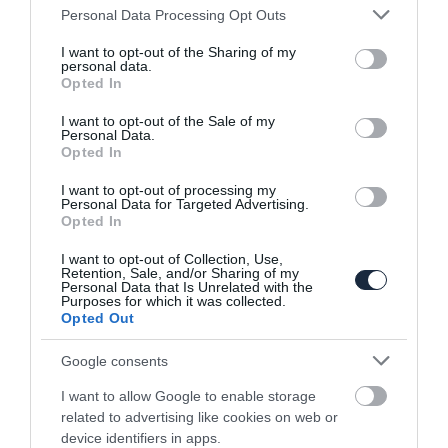
OPC változatot kap jövőre az Opel Mokka
Please note that this website/app uses one or more Google
Personal Data Processing Opt Outs
services and may gather and store information including but
not limited to your visit or usage behaviour. You may click to
I want to opt-out of the Sharing of my
personal data.
grant or deny consent to Google and its third-party tags to
Opted In
use your data for below specified purposes in below Google
consent section.
I want to opt-out of the Sale of my
Personal Data.
Opted In
I want to opt-out of processing my
Personal Data for Targeted Advertising.
Erősebb lett és nagyobb hatótávval
Opted In
kecsegtet az…
I want to opt-out of Collection, Use,
Retention, Sale, and/or Sharing of my
Personal Data that Is Unrelated with the
Purposes for which it was collected.
Opted Out
Google consents
I want to allow Google to enable storage
related to advertising like cookies on web or
Ősszel jön az elektromos Vivaro, ezzel
device identifiers in apps.
ismét bővül…