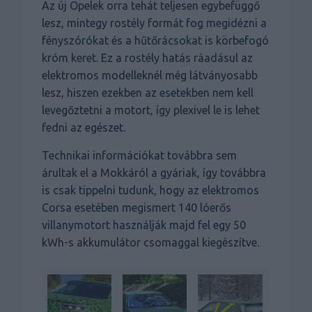
Az új Opelek orra tehát teljesen egybefüggő
lesz, mintegy rostély formát fog megidézni a
fényszórókat és a hűtőrácsokat is körbefogó
króm keret. Ez a rostély hatás ráadásul az
elektromos modelleknél még látványosabb
lesz, hiszen ezekben az esetekben nem kell
levegőztetni a motort, így plexivel le is lehet
fedni az egészet.
Technikai információkat továbbra sem
árultak el a Mokkáról a gyáriak, így továbbra
is csak tippelni tudunk, hogy az elektromos
Corsa esetében megismert 140 lóerős
villanymotort használják majd fel egy 50
kWh-s akkumulátor csomaggal kiegészítve.