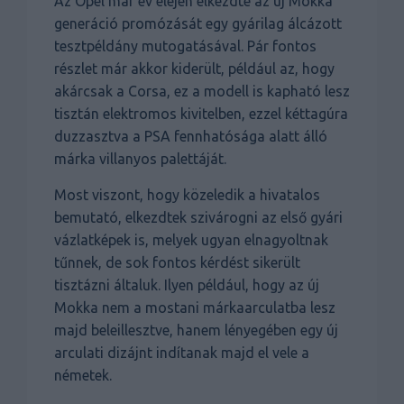
Az Opel már év elején elkezdte az új Mokka
generáció promózását egy gyárilag álcázott
tesztpéldány mutogatásával. Pár fontos
részlet már akkor kiderült, például az, hogy
akárcsak a Corsa, ez a modell is kapható lesz
tisztán elektromos kivitelben, ezzel kéttagúra
duzzasztva a PSA fennhatósága alatt álló
márka villanyos palettáját.
Most viszont, hogy közeledik a hivatalos
bemutató, elkezdtek szivárogni az első gyári
vázlatképek is, melyek ugyan elnagyoltnak
tűnnek, de sok fontos kérdést sikerült
tisztázni általuk. Ilyen például, hogy az új
Mokka nem a mostani márkaarculatba lesz
majd beleillesztve, hanem lényegében egy új
arculati dizájnt indítanak majd el vele a
németek.