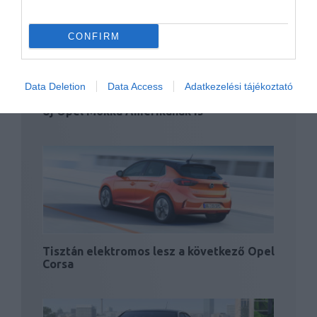
CONFIRM
Data Deletion
Data Access
Adatkezelési tájékoztató
Új Opel Mokka Amerikának is
Tisztán elektromos lesz a következő Opel
Corsa