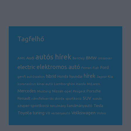
Tagfelhő
autós hírek
BMW
Audi
AMG
Bentley
crossover
electric
elektromos autó
Ford
Ferrari
Fiat
hírek
hibrid
hyundai
genfi autószalon
Honda
Kia
Jaguar
Lamborghini
koronavírus
kínai autó
mazda
McLaren
Mercedes
Porsche
Nissan
opel
Mustang
Peugeot
SUV
Renault
ráncfelvarrás
skoda
sportkocsi
suzuki
Tesla
szuper-sportkocsi
tanulmányautó
tanulmány
Volkswagen
Toyota
tuning
V8
Volvo
versenyautó