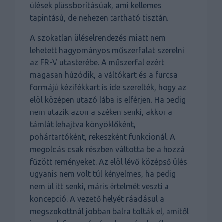
ülések plüssborításúak, ami kellemes
tapintású, de nehezen tartható tisztán.
A szokatlan üléselrendezés miatt nem
lehetett hagyományos műszerfalat szerelni
az FR-V utasterébe. A műszerfal ezért
magasan húzódik, a váltókart és a furcsa
formájú kézifékkart is ide szerelték, hogy az
elöl középen utazó lába is elférjen. Ha pedig
nem utazik azon a széken senki, akkor a
támlát lehajtva könyöklőként,
pohártartóként, rekeszként funkcionál. A
megoldás csak részben váltotta be a hozzá
fűzött reményeket. Az elöl lévő középső ülés
ugyanis nem volt túl kényelmes, ha pedig
nem ül itt senki, máris értelmét veszti a
koncepció. A vezető helyét ráadásul a
megszokottnál jobban balra tolták el, amitől