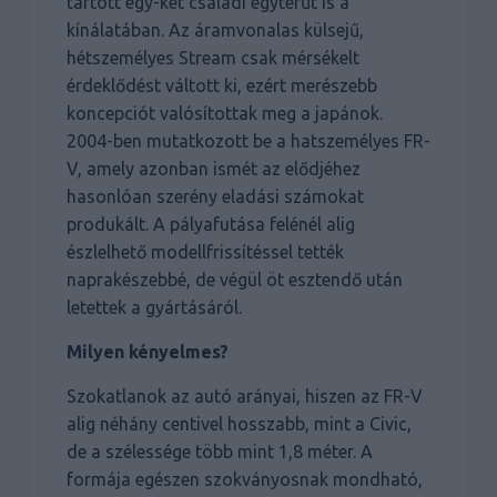
tartott egy-két családi egyterűt is a
kínálatában. Az áramvonalas külsejű,
hétszemélyes Stream csak mérsékelt
érdeklődést váltott ki, ezért merészebb
koncepciót valósítottak meg a japánok.
2004-ben mutatkozott be a hatszemélyes FR-
V, amely azonban ismét az elődjéhez
hasonlóan szerény eladási számokat
produkált. A pályafutása felénél alig
észlelhető modellfrissítéssel tették
naprakészebbé, de végül öt esztendő után
letettek a gyártásáról.
Milyen kényelmes?
Szokatlanok az autó arányai, hiszen az FR-V
alig néhány centivel hosszabb, mint a Civic,
de a szélessége több mint 1,8 méter. A
formája egészen szokványosnak mondható,