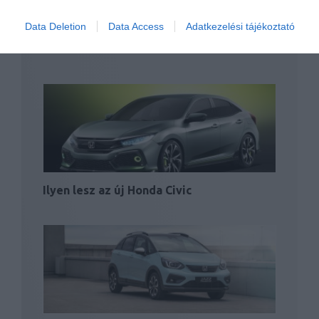
Data Deletion
Data Access
Adatkezelési tájékoztató
Nem árul több elektromos autót a Honda
Amerikában
Ilyen lesz az új Honda Civic