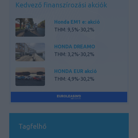
Kedvező finanszírozási akciók
Honda EM1 e: akció
THM: 9,5%-30,2%
HONDA DREAMO
THM: 3,2%-30,2%
HONDA EUR akció
THM: 4,9%-30,2%
HONDA BASIC
THM: 6,5%-30,2%
Honda 2Kerék Nagymotor
Tagfelhő
THM: 7,4%-30,2%