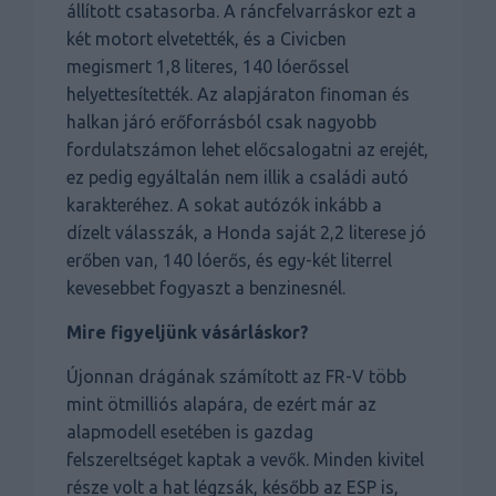
állított csatasorba. A ráncfelvarráskor ezt a
két motort elvetették, és a Civicben
megismert 1,8 literes, 140 lóerőssel
helyettesítették. Az alapjáraton finoman és
halkan járó erőforrásból csak nagyobb
fordulatszámon lehet előcsalogatni az erejét,
ez pedig egyáltalán nem illik a családi autó
karakteréhez. A sokat autózók inkább a
dízelt válasszák, a Honda saját 2,2 literese jó
erőben van, 140 lóerős, és egy-két literrel
kevesebbet fogyaszt a benzinesnél.
Mire figyeljünk vásárláskor?
Újonnan drágának számított az FR-V több
mint ötmilliós alapára, de ezért már az
alapmodell esetében is gazdag
felszereltséget kaptak a vevők. Minden kivitel
része volt a hat légzsák, később az ESP is,