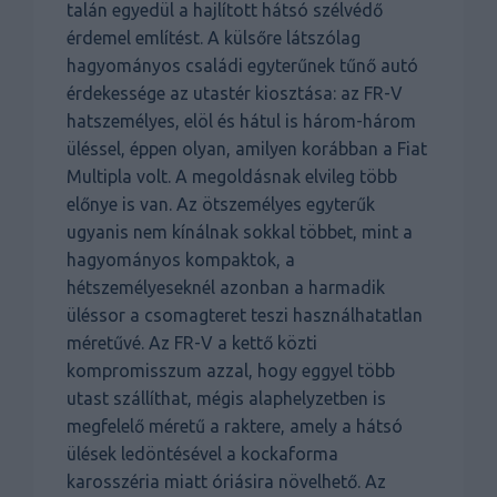
talán egyedül a hajlított hátsó szélvédő
érdemel említést. A külsőre látszólag
hagyományos családi egyterűnek tűnő autó
érdekessége az utastér kiosztása: az FR-V
hatszemélyes, elöl és hátul is három-három
üléssel, éppen olyan, amilyen korábban a Fiat
Multipla volt. A megoldásnak elvileg több
előnye is van. Az ötszemélyes egyterűk
ugyanis nem kínálnak sokkal többet, mint a
hagyományos kompaktok, a
hétszemélyeseknél azonban a harmadik
üléssor a csomagteret teszi használhatatlan
méretűvé. Az FR-V a kettő közti
kompromisszum azzal, hogy eggyel több
utast szállíthat, mégis alaphelyzetben is
megfelelő méretű a raktere, amely a hátsó
ülések ledöntésével a kockaforma
karosszéria miatt óriásira növelhető. Az