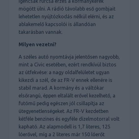
igencsak furcsa érzés a kormánykerék
mögött ülni. A rádió távolabb eső gombjait
lehetetlen nyújtózkodás nélkül elérni, és az
ablakemelő kapcsolói is állandóan
takarásban vannak.
Milyen vezetni?
A széles autó nyomtávja jelentősen nagyobb,
mint a Civic esetében, ezért rendkívül biztos
az útfekvése: a nagy oldalfelületet ugyan
kikezdi a szél, de az FR-V ennek ellenére is
stabil marad. A kormány és a váltókar
elsőrangú, éppen eltalált erővel kezelhető, a
futómű pedig egészen jól csillapítja az
útegyenetlenségeket. Az FR-V kezdetben
kétféle benzines és egyféle dízelmotorral volt
kapható. Az alapmodell is 1,7 literes, 125
lóerővel, míg a 2 literes már 150 lóerőt