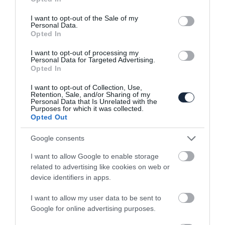
use your data for below specified purposes in below Google
consent section.
I want to opt-out of the Sale of my
Personal Data.
Opted In
I want to opt-out of processing my
Personal Data for Targeted Advertising.
Opted In
KAPCSOLÓDÓ CIKKEK
I want to opt-out of Collection, Use,
Retention, Sale, and/or Sharing of my
Personal Data that Is Unrelated with the
Purposes for which it was collected.
Opted Out
Google consents
I want to allow Google to enable storage
related to advertising like cookies on web or
Sportos köntösben a Honda kompakt
egyterűje
device identifiers in apps.
I want to allow my user data to be sent to
Google for online advertising purposes.