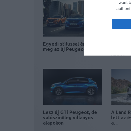
I want t
authenti
Egyedi stílussal érkezett
Új emblé
meg az új Peugeot 2008
újrapozi
neki…
Lesz új GTi Peugeot, de
A Land 
valószínűleg villanyos
lett az 
alapokon
a…