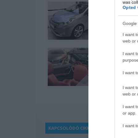
was col
Opted 
Google 
I want t
web or d
I want t
purpose
I want 
I want t
web or d
I want t
or app.
I want t
KAPCSOLÓDÓ CIKKEK