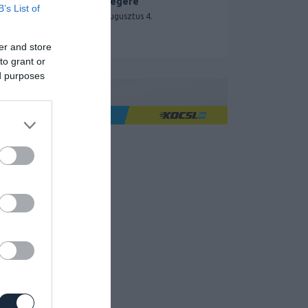
segítségére
B’s List of
2026. augusztus 4.
er and store
to grant or
ed purposes
Ha jó élményre utazol