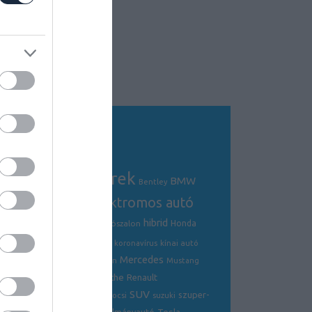
Tagfelhő
autós hírek
BMW
Audi
AMG
Bentley
electric
elektromos autó
crossover
hibrid
Ford
Ferrari
Fiat
genfi autószalon
Honda
hírek
hyundai
Kia
Jaguar
koronavírus
kínai autó
Mercedes
Lamborghini
mazda
McLaren
Mustang
Porsche
Nissan
Renault
opel
Peugeot
SUV
szuper-
ráncfelvarrás
skoda
sportkocsi
suzuki