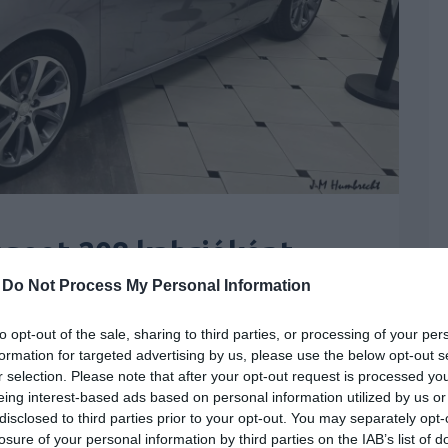
eugeot 208 kabrióként
-
Do Not Process My Personal Information
mkék:
207
,
autós hírek
,
kabrió
,
Peugeot
ben ragaszkodott a nyitható tetős
to opt-out of the sale, sharing to third parties, or processing of your per
r ez a változat nem került fel. Pedig készen
formation for targeted advertising by us, please use the below opt-out s
umban felbukkant példány is bizonyít.
r selection. Please note that after your opt-out request is processed y
eing interest-based ads based on personal information utilized by us or
disclosed to third parties prior to your opt-out. You may separately opt-
oztak a nyitható tetős változatok, először
losure of your personal information by third parties on the IAB’s list of