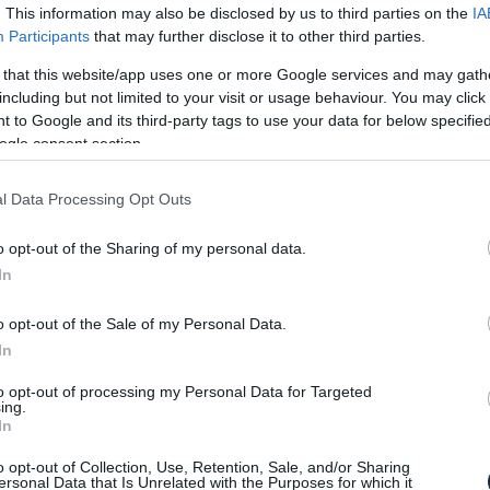
kivitelben. A 206 és 207 generáció képviselte
. This information may also be disclosed by us to third parties on the
IA
Participants
that may further disclose it to other third parties.
r a 208-asra került volna a sor, hirtelen óriásit
ült bemutatásra a kabrió kivitel.
 that this website/app uses one or more Google services and may gath
including but not limited to your visit or usage behaviour. You may click 
volt, azaz egy prototípus készült a 208 kabrióból,
 to Google and its third-party tags to use your data for below specifi
 fejlesztése. Honnan lehet tudni, hogy tényleg
ogle consent section.
 fel is bukkant a gyáriak saját múzeumában.
l Data Processing Opt Outs
nem keménytetős CC-ként akarták megvalósítani,
etős megoldásra. A fix tető hiányát leszámítva az
o opt-out of the Sharing of my personal data.
yelhetünk meg. Kicsit több krómozást kapott volna
In
n nagyobb hangsúlyt kapott volna a bőrözés.
o opt-out of the Sale of my Personal Data.
A hivatalos álláspont az, hogy a PSA Csoport által
In
tásnak és racionalizálásnak esett áldozatul a 208
kább az azonos alapokra építkező, egy év múlva
to opt-out of processing my Personal Data for Targeted
ing.
lyezte előtérbe, bár végül az nem teljes értékű
In
o opt-out of Collection, Use, Retention, Sale, and/or Sharing
ersonal Data that Is Unrelated with the Purposes for which it