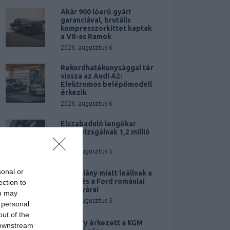
Akár 900 lóerő gyári
garanciával, brutális
kompresszorkittet kaptak
a V8-as Ramok
2026. augusztus 6.
Rekordhatékonysággal tér
vissza az Audi A2:
Elektromos belépőmodell
érkezik
2026. augusztus 6.
Elszabaduló lengőkar
miatt vizsgálnak 1,2 millió
Teslát
2026. augusztus 5.
sonal or
Áramhiány miatt leállnak a
Dacia és a Ford romániai
ection to
autógyárai
ou may
2026. augusztus 5.
 personal
out of the
A Chery érkezett a KGM
 downstream