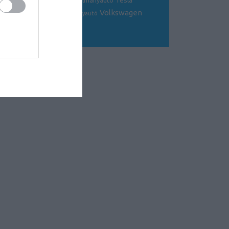
Tesla
sportkocsi
tanulmányautó
tanulmány
Volkswagen
Toyota
tuning
V8
versenyautó
Volvo