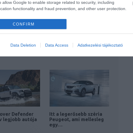
o allow Google to enable storage related to security, including
cation functionality and fraud prevention, and other user protection.
CONFIRM
mával és piaci
Peugeot 208 Black Edition
Data Deletion
Data Access
Adatkezelési tájékoztató
cionálással vág
– csak három ajtóval
Rover Defender
Itt a legerősebb széria
év legjobb autója
Peugeot, ami mellesleg
egy…