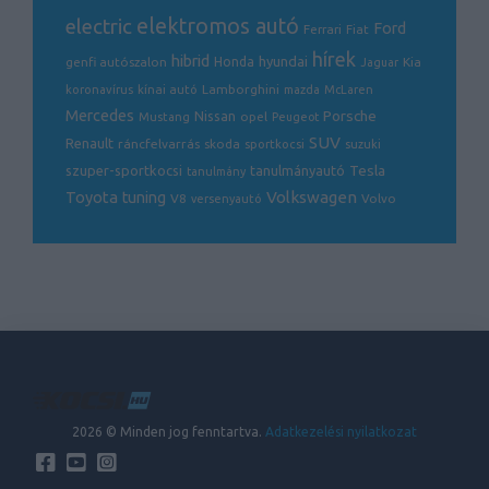
electric
elektromos autó
Ford
Ferrari
Fiat
hírek
hibrid
hyundai
genfi autószalon
Honda
Kia
Jaguar
Lamborghini
koronavírus
kínai autó
mazda
McLaren
Mercedes
Porsche
Nissan
opel
Mustang
Peugeot
SUV
Renault
ráncfelvarrás
skoda
sportkocsi
suzuki
Tesla
szuper-sportkocsi
tanulmányautó
tanulmány
Volkswagen
Toyota
tuning
V8
Volvo
versenyautó
2026 © Minden jog fenntartva.
Adatkezelési nyilatkozat