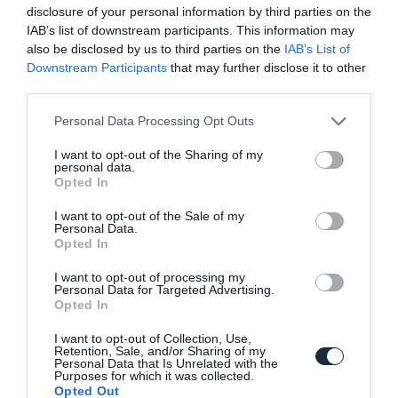
disclosure of your personal information by third parties on the
IAB’s list of downstream participants. This information may
also be disclosed by us to third parties on the
IAB’s List of
Downstream Participants
that may further disclose it to other
Már készül az új Opel Insignia
third parties.
Please note that this website/app uses one or more Google
Personal Data Processing Opt Outs
services and may gather and store information including but
not limited to your visit or usage behaviour. You may click to
I want to opt-out of the Sharing of my
personal data.
grant or deny consent to Google and its third-party tags to
Opted In
use your data for below specified purposes in below Google
consent section.
I want to opt-out of the Sale of my
Personal Data.
Opted In
Itt a vadonatúj Opel Insignia
I want to opt-out of processing my
Personal Data for Targeted Advertising.
Opted In
I want to opt-out of Collection, Use,
Retention, Sale, and/or Sharing of my
Personal Data that Is Unrelated with the
Purposes for which it was collected.
Opted Out