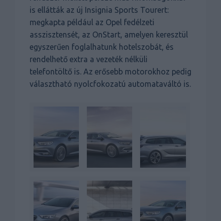
is ellátták az új Insignia Sports Tourert:
megkapta például az Opel fedélzeti
asszisztensét, az OnStart, amelyen keresztül
egyszerűen foglalhatunk hotelszobát, és
rendelhető extra a vezeték nélküli
telefontöltő is. Az erősebb motorokhoz pedig
választható nyolcfokozatú automataváltó is.