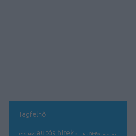
Tagfelhő
autós hírek
BMW
Audi
AMG
Bentley
crossover