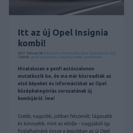
Itt az új Opel Insignia
kombi!
2017. február 06. |
Autóshír
Hírek
Kombi
Opel
Személyauto
Új
|
Címkék:
genfi autószalon
,
insignia
,
kombi
,
sportkombi
Hivatalosan a genfi autószalonon
mutatkozik be, de ma már közreadták az
első képeket és információkat az Opel
középkategóriás sorozatának új
kombijáról. Íme!
Szebb, nagyobb, jobban felszerelt, tágasabb
és könnyebb, mint az elődje – nagyjából így
foglalhatnánk össze a legjobban az új Opel