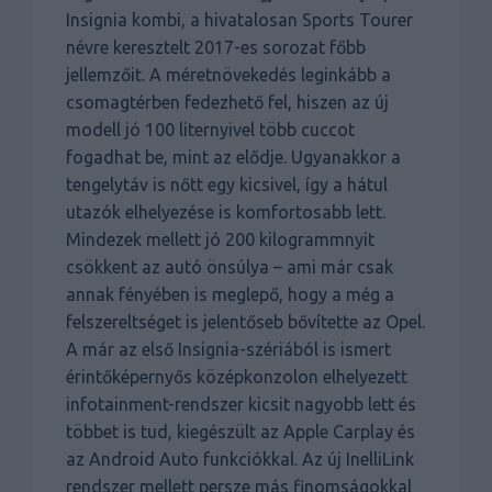
Insignia kombi, a hivatalosan Sports Tourer
névre keresztelt 2017-es sorozat főbb
jellemzőit. A méretnövekedés leginkább a
csomagtérben fedezhető fel, hiszen az új
modell jó 100 liternyivel több cuccot
fogadhat be, mint az elődje. Ugyanakkor a
tengelytáv is nőtt egy kicsivel, így a hátul
utazók elhelyezése is komfortosabb lett.
Mindezek mellett jó 200 kilogrammnyit
csökkent az autó önsúlya – ami már csak
annak fényében is meglepő, hogy a még a
felszereltséget is jelentőseb bővítette az Opel.
A már az első Insignia-szériából is ismert
érintőképernyős középkonzolon elhelyezett
infotainment-rendszer kicsit nagyobb lett és
többet is tud, kiegészült az Apple Carplay és
az Android Auto funkciókkal. Az új InelliLink
rendszer mellett persze más finomságokkal