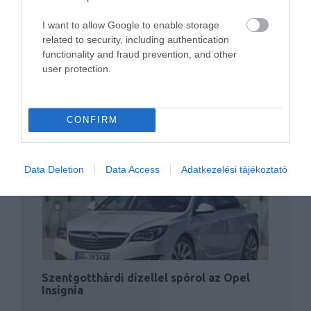
I want to allow Google to enable storage
related to security, including authentication
functionality and fraud prevention, and other
user protection.
CONFIRM
Erős Buick Kínának Opel-alapokon a GM-
től
Data Deletion
Data Access
Adatkezelési tájékoztató
Szentgotthárdi dízellel spórol az Opel
Insignia