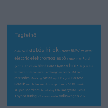
Tagfelhő
autós hírek
BMW
Audi
AMG
Bentley
crossover
electric
elektromos autó
Ford
Ferrari
Fiat
hírek
hibrid
hyundai
genfi autószalon
Honda
Kia
Jaguar
Lamborghini
koronavírus
kínai autó
mazda
McLaren
Mercedes
Porsche
Nissan
opel
Mustang
Peugeot
SUV
Renault
ráncfelvarrás
skoda
sportkocsi
suzuki
Tesla
szuper-sportkocsi
tanulmányautó
tanulmány
Volkswagen
Toyota
tuning
V8
Volvo
versenyautó