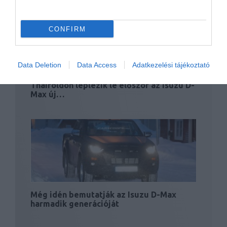
CONFIRM
Data Deletion
Data Access
Adatkezelési tájékoztató
Thaiföldön leplezik le először az Isuzu D-
Max új…
Még idén bemutatják az Isuzu D-Max
harmadik generációját