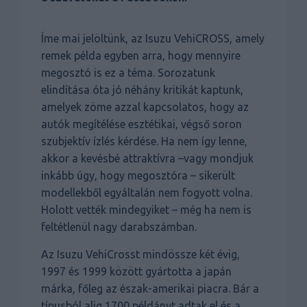
Íme mai jelöltünk, az Isuzu VehiCROSS, amely
remek példa egyben arra, hogy mennyire
megosztó is ez a téma. Sorozatunk
elindítása óta jó néhány kritikát kaptunk,
amelyek zöme azzal kapcsolatos, hogy az
autók megítélése esztétikai, végső soron
szubjektív ízlés kérdése. Ha nem így lenne,
akkor a kevésbé attraktívra –vagy mondjuk
inkább úgy, hogy megosztóra – sikerült
modellekből egyáltalán nem fogyott volna.
Holott vették mindegyiket – még ha nem is
feltétlenül nagy darabszámban.
Az Isuzu VehiCrosst mindössze két évig,
1997 és 1999 között gyártotta a japán
márka, főleg az észak-amerikai piacra. Bár a
típusból alig 1700 példányt adtak el és a