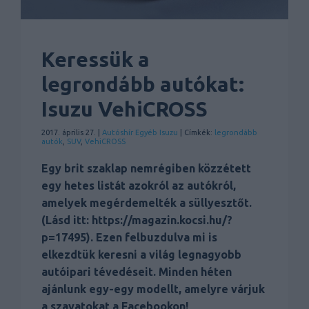
Keressük a
legrondább autókat:
Isuzu VehiCROSS
2017. április 27. |
Autóshír
Egyéb
Isuzu
| Címkék:
legrondább
autók
,
SUV
,
VehiCROSS
Egy brit szaklap nemrégiben közzétett
egy hetes listát azokról az autókról,
amelyek megérdemelték a süllyesztőt.
(Lásd itt: https://magazin.kocsi.hu/?
p=17495). Ezen felbuzdulva mi is
elkezdtük keresni a világ legnagyobb
autóipari tévedéseit. Minden héten
ajánlunk egy-egy modellt, amelyre várjuk
a szavatokat a Facebookon!