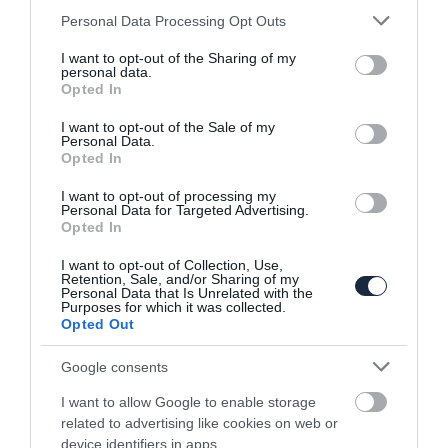
Romeo 33
Please note that this website/app uses one or more Google
Personal Data Processing Opt Outs
services and may gather and store information including but
not limited to your visit or usage behaviour. You may click to
I want to opt-out of the Sharing of my
personal data.
grant or deny consent to Google and its third-party tags to
Opted In
use your data for below specified purposes in below Google
consent section.
I want to opt-out of the Sale of my
Personal Data.
Opted In
I want to opt-out of processing my
Keressük a legrondább autókat -
Personal Data for Targeted Advertising.
SsangYong Rodius
Opted In
I want to opt-out of Collection, Use,
Retention, Sale, and/or Sharing of my
Personal Data that Is Unrelated with the
Purposes for which it was collected.
Opted Out
Google consents
I want to allow Google to enable storage
Keressük a legrondább autókat - Mazda
related to advertising like cookies on web or
121
device identifiers in apps.