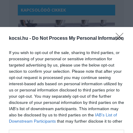
KAPCSOLÓDÓ CIKKEK
kocsi.hu -
Do Not Process My Personal Information
If you wish to opt-out of the sale, sharing to third parties, or
processing of your personal or sensitive information for
Keressük a legrondább autókat: Hyundai
targeted advertising by us, please use the below opt-out
Coupé 1999
section to confirm your selection. Please note that after your
opt-out request is processed you may continue seeing
interest-based ads based on personal information utilized by
us or personal information disclosed to third parties prior to
your opt-out. You may separately opt-out of the further
disclosure of your personal information by third parties on the
IAB’s list of downstream participants. This information may
also be disclosed by us to third parties on the
IAB’s List of
Downstream Participants
that may further disclose it to other
third parties.
Keressük a legrondább autókat - Alfa