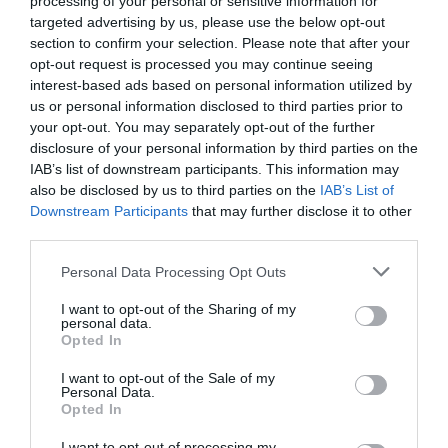
processing of your personal or sensitive information for
targeted advertising by us, please use the below opt-out
section to confirm your selection. Please note that after your
opt-out request is processed you may continue seeing
interest-based ads based on personal information utilized by
us or personal information disclosed to third parties prior to
Ősszel érkezik a Skoda Kodiaq
your opt-out. You may separately opt-out of the further
disclosure of your personal information by third parties on the
IAB’s list of downstream participants. This information may
also be disclosed by us to third parties on the
IAB’s List of
Downstream Participants
that may further disclose it to other
third parties.
Please note that this website/app uses one or more Google
Personal Data Processing Opt Outs
services and may gather and store information including but
Részleteiben már látható a Skoda Kodiaq
not limited to your visit or usage behaviour. You may click to
I want to opt-out of the Sharing of my
personal data.
grant or deny consent to Google and its third-party tags to
Opted In
use your data for below specified purposes in below Google
consent section.
I want to opt-out of the Sale of my
Personal Data.
Opted In
I want to opt-out of processing my