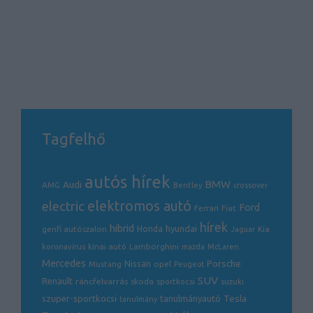
Tagfelhő
autós hírek
BMW
Audi
AMG
Bentley
crossover
electric
elektromos autó
Ford
Ferrari
Fiat
hírek
hibrid
hyundai
genfi autószalon
Honda
Kia
Jaguar
Lamborghini
koronavírus
kínai autó
mazda
McLaren
Mercedes
Porsche
Nissan
opel
Mustang
Peugeot
SUV
Renault
ráncfelvarrás
skoda
sportkocsi
suzuki
Tesla
szuper-sportkocsi
tanulmányautó
tanulmány