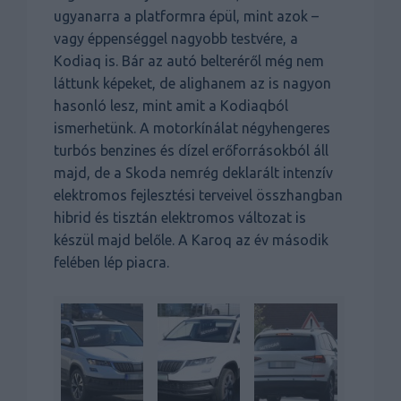
ugyanarra a platformra épül, mint azok –
vagy éppenséggel nagyobb testvére, a
Kodiaq is. Bár az autó belteréről még nem
láttunk képeket, de alighanem az is nagyon
hasonló lesz, mint amit a Kodiaqból
ismerhetünk. A motorkínálat négyhengeres
turbós benzines és dízel erőforrásokból áll
majd, de a Skoda nemrég deklarált intenzív
elektromos fejlesztési terveivel összhangban
hibrid és tisztán elektromos változat is
készül majd belőle. A Karoq az év második
felében lép piacra.