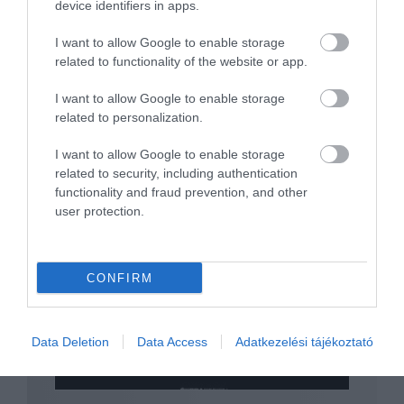
device identifiers in apps.
Megvan az új Skoda SUV neve, amit csak
Indiában fog…
I want to allow Google to enable storage
related to functionality of the website or app.
I want to allow Google to enable storage
related to personalization.
I want to allow Google to enable storage
related to security, including authentication
functionality and fraud prevention, and other
user protection.
Az emissziós szabályozások miatt dobja a
Skoda a…
CONFIRM
Data Deletion
Data Access
Adatkezelési tájékoztató