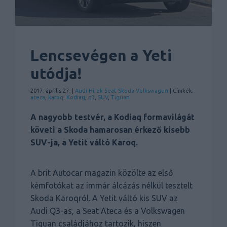
Lencsevégen a Yeti
utódja!
2017. április 27. |
Audi
Hírek
Seat
Skoda
Volkswagen
| Címkék:
ateca
,
karoq
,
Kodiaq
,
q3
,
SUV
,
Tiguan
A nagyobb testvér, a Kodiaq formavilágát
követi a Skoda hamarosan érkező kisebb
SUV-ja, a Yetit váltó Karoq.
A brit Autocar magazin közölte az első
kémfotókat az immár álcázás nélkül tesztelt
Skoda Karoqról. A Yetit váltó kis SUV az
Audi Q3-as, a Seat Ateca és a Volkswagen
Tiguan családjához tartozik, hiszen