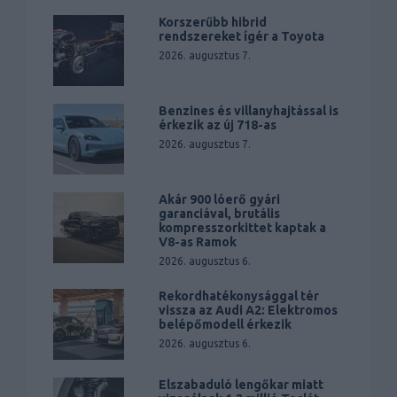
Korszerűbb hibrid
rendszereket ígér a Toyota
2026. augusztus 7.
Benzines és villanyhajtással is
érkezik az új 718-as
2026. augusztus 7.
Akár 900 lóerő gyári
garanciával, brutális
kompresszorkittet kaptak a
V8-as Ramok
2026. augusztus 6.
Rekordhatékonysággal tér
vissza az Audi A2: Elektromos
belépőmodell érkezik
2026. augusztus 6.
Elszabaduló lengőkar miatt