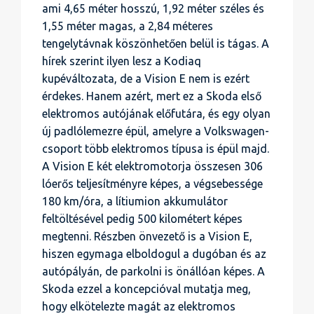
ami 4,65 méter hosszú, 1,92 méter széles és
1,55 méter magas, a 2,84 méteres
tengelytávnak köszönhetően belül is tágas. A
hírek szerint ilyen lesz a Kodiaq
kupéváltozata, de a Vision E nem is ezért
érdekes. Hanem azért, mert ez a Skoda első
elektromos autójának előfutára, és egy olyan
új padlólemezre épül, amelyre a Volkswagen-
csoport több elektromos típusa is épül majd.
A Vision E két elektromotorja összesen 306
lóerős teljesítményre képes, a végsebessége
180 km/óra, a lítiumion akkumulátor
feltöltésével pedig 500 kilométert képes
megtenni. Részben önvezető is a Vision E,
hiszen egymaga elboldogul a dugóban és az
autópályán, de parkolni is önállóan képes. A
Skoda ezzel a koncepcióval mutatja meg,
hogy elkötelezte magát az elektromos