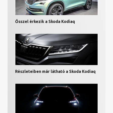
Ősszel érkezik a Skoda Kodiaq
Részleteiben már látható a Skoda Kodiaq