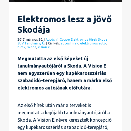
Elektromos lesz a jövő
Skodája
2017. március 30. |
Autóshír
Coupe
Elektromos
Hírek
Skoda
SUV
Tanulmány
Új
| Címkék:
autós hírek
,
elektromos autó
,
hírek
,
skoda
,
vision e
Megmutatta az első képeket új
tanulmányautójáról a Skoda. A Vision E
nem egyszerűen egy kupékarosszériás
szabadidő-terepjáró, hanem a márka első
elektromos autójának előfutára.
Az első hírek után már a terveket is
megmutatta legújabb tanulmányautójáról a
Skoda. A Vision E névre keresztelt koncepció
egy kupékarosszériás szabadidő-terepjáró,