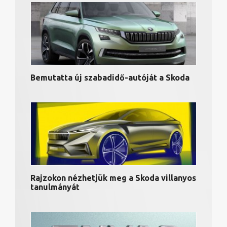
Bemutatta új szabadidő-autóját a Skoda
Rajzokon nézhetjük meg a Skoda villanyos
tanulmányát