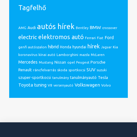
Tagfelhő
autós hírek
BMW
Audi
AMG
Bentley
crossover
electric
elektromos autó
Ford
Ferrari
Fiat
hírek
hibrid
hyundai
genfi autószalon
Honda
Kia
Jaguar
Lamborghini
koronavírus
kínai autó
mazda
McLaren
Mercedes
Porsche
Nissan
opel
Mustang
Peugeot
SUV
Renault
ráncfelvarrás
skoda
sportkocsi
suzuki
Tesla
szuper-sportkocsi
tanulmányautó
tanulmány
Volkswagen
Toyota
tuning
V8
Volvo
versenyautó