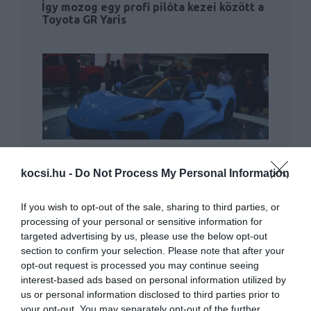
Így mozog egy profi pilóta kezei között a
Toyota GR Yaris
Még májusban sem lesz megtartható a
Los Angeles Auto Show
kocsi.hu -
Do Not Process My Personal Information
If you wish to opt-out of the sale, sharing to third parties, or
processing of your personal or sensitive information for
targeted advertising by us, please use the below opt-out
section to confirm your selection. Please note that after your
opt-out request is processed you may continue seeing
interest-based ads based on personal information utilized by
us or personal information disclosed to third parties prior to
Sorra állnak le a magyarországi
your opt-out. You may separately opt-out of the further