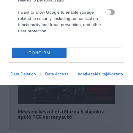
related to personalization.
I want to allow Google to enable storage
related to security, including authentication
functionality and fraud prevention, and other
user protection.
Autót és ingyen üzemanyagot kapnak a
leterhelt…
CONFIRM
Data Deletion
Data Access
Adatkezelési tájékoztató
Mégsem készül el a Mazda 3 alapokra
épülő TCR versenyautó