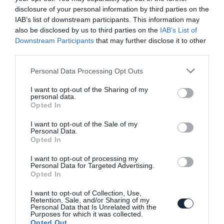
autógyárak is
disclosure of your personal information by third parties on the
IAB’s list of downstream participants. This information may
also be disclosed by us to third parties on the
IAB’s List of
Downstream Participants
that may further disclose it to other
third parties.
Please note that this website/app uses one or more Google
Personal Data Processing Opt Outs
services and may gather and store information including but
not limited to your visit or usage behaviour. You may click to
I want to opt-out of the Sharing of my
personal data.
grant or deny consent to Google and its third-party tags to
Bemutatkozott az Alpine versenyautója,
Opted In
use your data for below specified purposes in below Google
melyet a Le…
consent section.
I want to opt-out of the Sale of my
Personal Data.
Opted In
I want to opt-out of processing my
Personal Data for Targeted Advertising.
Opted In
I want to opt-out of Collection, Use,
Retention, Sale, and/or Sharing of my
Personal Data that Is Unrelated with the
Minden Ford gyár leállt az egész világon
Purposes for which it was collected.
Opted Out