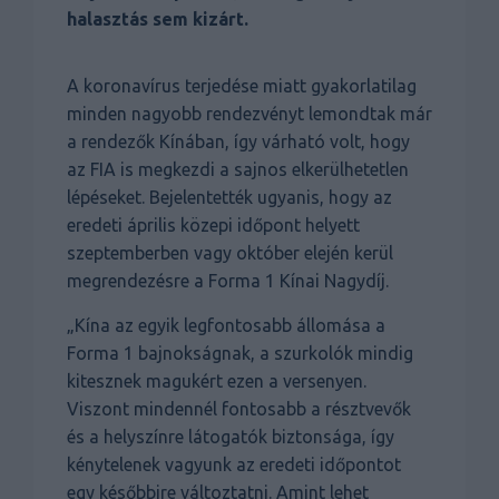
halasztás sem kizárt.
A koronavírus terjedése miatt gyakorlatilag
minden nagyobb rendezvényt lemondtak már
a rendezők Kínában, így várható volt, hogy
az FIA is megkezdi a sajnos elkerülhetetlen
lépéseket. Bejelentették ugyanis, hogy az
eredeti április közepi időpont helyett
szeptemberben vagy október elején kerül
megrendezésre a Forma 1 Kínai Nagydíj.
„Kína az egyik legfontosabb állomása a
Forma 1 bajnokságnak, a szurkolók mindig
kitesznek magukért ezen a versenyen.
Viszont mindennél fontosabb a résztvevők
és a helyszínre látogatók biztonsága, így
kénytelenek vagyunk az eredeti időpontot
egy későbbire változtatni. Amint lehet