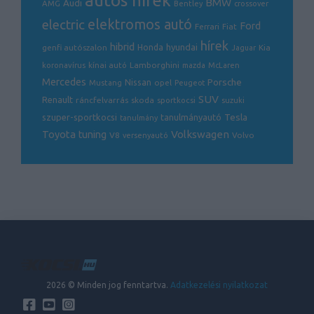
autós hírek
BMW
Audi
AMG
Bentley
crossover
electric
elektromos autó
Ford
Ferrari
Fiat
hírek
hibrid
hyundai
genfi autószalon
Honda
Kia
Jaguar
Lamborghini
koronavírus
kínai autó
mazda
McLaren
Mercedes
Porsche
Nissan
opel
Mustang
Peugeot
SUV
Renault
ráncfelvarrás
skoda
sportkocsi
suzuki
Tesla
szuper-sportkocsi
tanulmányautó
tanulmány
Volkswagen
Toyota
tuning
V8
Volvo
versenyautó
2026 © Minden jog fenntartva.
Adatkezelési nyilatkozat