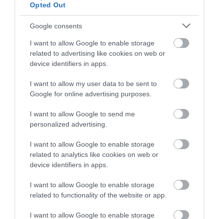
Opted Out
Google consents
I want to allow Google to enable storage
related to advertising like cookies on web or
device identifiers in apps.
I want to allow my user data to be sent to
Megérkezett a platós Peugeot, de Európa
Google for online advertising purposes.
nem kap belőle
I want to allow Google to send me
personalized advertising.
I want to allow Google to enable storage
related to analytics like cookies on web or
device identifiers in apps.
I want to allow Google to enable storage
Hamarosan érkezik a Peugeot 3008
related to functionality of the website or app.
tölthető hibrid!
I want to allow Google to enable storage