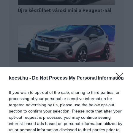
Újra készülhet városi mini a Peugeot-nál
Mini crossovert készít a Honda
kocsi.hu -
Do Not Process My Personal Information
If you wish to opt-out of the sale, sharing to third parties, or
processing of your personal or sensitive information for
targeted advertising by us, please use the below opt-out
section to confirm your selection. Please note that after your
opt-out request is processed you may continue seeing
interest-based ads based on personal information utilized by
Új emblémával és piaci
us or personal information disclosed to third parties prior to