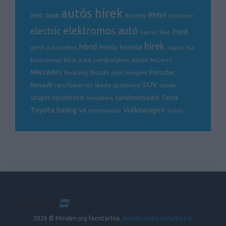
autós hírek
BMW
Audi
AMG
Bentley
crossover
electric
elektromos autó
Ford
Ferrari
Fiat
hírek
hibrid
hyundai
genfi autószalon
Honda
Kia
Jaguar
Lamborghini
koronavírus
kínai autó
mazda
McLaren
Mercedes
Porsche
Nissan
opel
Mustang
Peugeot
SUV
Renault
ráncfelvarrás
skoda
sportkocsi
suzuki
Tesla
szuper-sportkocsi
tanulmányautó
tanulmány
Volkswagen
Toyota
tuning
V8
Volvo
versenyautó
2026 © Minden jog fenntartva.
Adatkezelési nyilatkozat