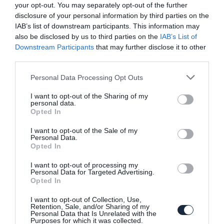
újrapozicionálással vág neki…
your opt-out. You may separately opt-out of the further
disclosure of your personal information by third parties on the
IAB’s list of downstream participants. This information may
also be disclosed by us to third parties on the
IAB’s List of
Downstream Participants
that may further disclose it to other
third parties.
Please note that this website/app uses one or more Google
Personal Data Processing Opt Outs
services and may gather and store information including but
not limited to your visit or usage behaviour. You may click to
I want to opt-out of the Sharing of my
Lesz új GTi Peugeot, de valószínűleg
personal data.
grant or deny consent to Google and its third-party tags to
villanyos alapokon
Opted In
use your data for below specified purposes in below Google
consent section.
I want to opt-out of the Sale of my
Personal Data.
Opted In
I want to opt-out of processing my
Personal Data for Targeted Advertising.
Opted In
I want to opt-out of Collection, Use,
Retention, Sale, and/or Sharing of my
Új SUV modellel bővül a Peugeot
Personal Data that Is Unrelated with the
palettája
Purposes for which it was collected.