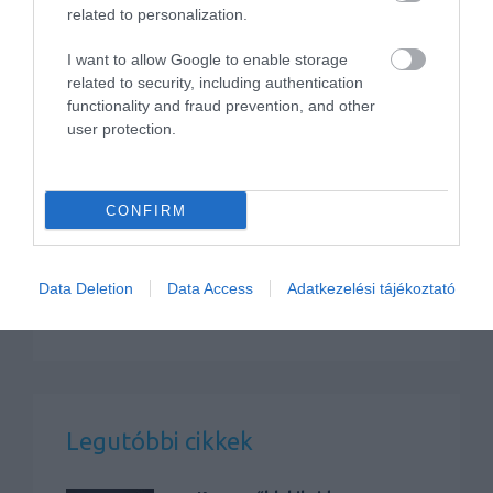
related to personalization.
I want to allow Google to enable storage
related to security, including authentication
functionality and fraud prevention, and other
user protection.
Peugeot Polygon: Forradalmi kisautó-
vízió a 2-es…
CONFIRM
Data Deletion
Data Access
Adatkezelési tájékoztató
Legutóbbi cikkek