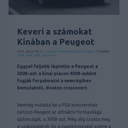
Keveri a számokat
Kínában a Peugeot
2016. július 19. |
Crossover
Hírek
Mitsubishi
Peugeot
| Címkék:
3008
,
4008
,
ASX
,
crossover
Eggyel feljebb léptette a Peugeot a
3008-ast: a kínai piacon 4008-asként
fogják forgalmazni a nemrégiben
bemutatott, divatos crossovert.
Nemrég mutatta be a PSA konszernhez
tartozó Peugeot az attraktív formavilágú
újdonságát, a 3008-ast. Még alig szokta meg
a szakújságírók (és a nagyközönség) szeme a