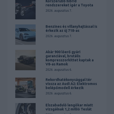
Korszerűbb hibrid
rendszereket ígér a Toyota
2026. augusztus 7.
Benzines és villanyhajtással is
érkezik az új 718-as
2026. augusztus 7.
Akár 900 lóerő gyári
garanciával, brutális
kompresszorkittet kaptak a
V8-as Ramok
2026. augusztus 6.
Rekordhatékonysággal tér
vissza az Audi A2: Elektromos
belépőmodell érkezik
2026. augusztus 6.
Elszabaduló lengőkar miatt
vizsgálnak 1,2 millió Teslát