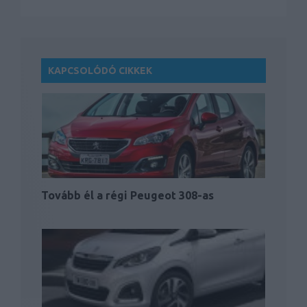
KAPCSOLÓDÓ CIKKEK
Tovább él a régi Peugeot 308-as