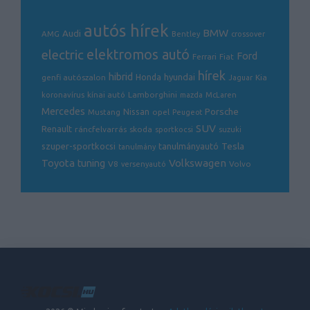
autós hírek
BMW
Audi
AMG
Bentley
crossover
electric
elektromos autó
Ford
Ferrari
Fiat
hírek
hibrid
hyundai
genfi autószalon
Honda
Kia
Jaguar
Lamborghini
koronavírus
kínai autó
mazda
McLaren
Mercedes
Porsche
Nissan
opel
Mustang
Peugeot
SUV
Renault
ráncfelvarrás
skoda
sportkocsi
suzuki
Tesla
szuper-sportkocsi
tanulmányautó
tanulmány
Volkswagen
Toyota
tuning
V8
Volvo
versenyautó