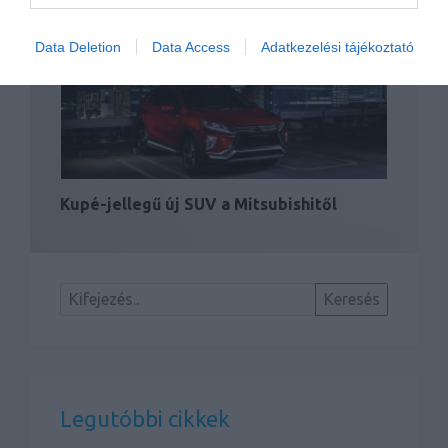
Tovább él a Mitsubishi Lancer
Data Deletion
Data Access
Adatkezelési tájékoztató
Kupé-jellegű új SUV a Mitsubishitől
Legutóbbi cikkek