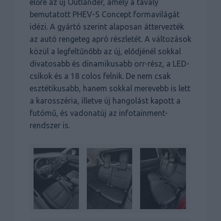
előre az új Outlander, amely a tavaly
bemutatott PHEV-S Concept formavilágát
idézi. A gyártó szerint alaposan áttervezték
az autó rengeteg apró részletét. A változások
közül a legfeltűnőbb az új, elődjénél sokkal
divatosabb és dinamikusabb orr-rész, a LED-
csíkok és a 18 colos felnik. De nem csak
esztétikusabb, hanem sokkal merevebb is lett
a karosszéria, illetve új hangolást kapott a
futómű, és vadonatúj az infotainment-
rendszer is.