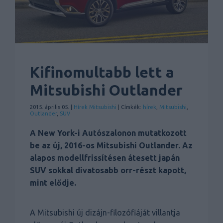
Kifinomultabb lett a
Mitsubishi Outlander
2015. április 05. |
Hírek
Mitsubishi
| Címkék:
hírek
,
Mitsubishi
,
Outlander
,
SUV
A New York-i Autószalonon mutatkozott
be az új, 2016-os Mitsubishi Outlander. Az
alapos modellfrissítésen átesett japán
SUV sokkal divatosabb orr-részt kapott,
mint elődje.
A Mitsubishi új dizájn-filozófiáját villantja