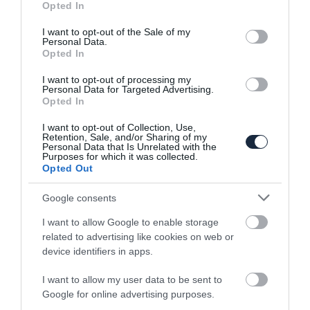
Opted In
use your data for below specified purposes in below Google
consent section.
I want to opt-out of the Sale of my
Elektromos crossovert mutatott be a
Personal Data.
Mitsubishi
Opted In
I want to opt-out of processing my
Personal Data for Targeted Advertising.
Opted In
I want to opt-out of Collection, Use,
Retention, Sale, and/or Sharing of my
Personal Data that Is Unrelated with the
Purposes for which it was collected.
Opted Out
Sejtelmes képen mutatta meg magát az
Google consents
új Mitsubishi Outlander
I want to allow Google to enable storage
related to advertising like cookies on web or
device identifiers in apps.
I want to allow my user data to be sent to
Google for online advertising purposes.