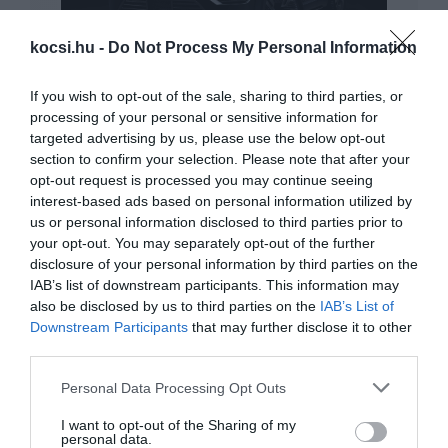
kocsi.hu -
Do Not Process My Personal Information
Megcsinálja a sportos Outlandert a
Mitsubishi
If you wish to opt-out of the sale, sharing to third parties, or
processing of your personal or sensitive information for
targeted advertising by us, please use the below opt-out
section to confirm your selection. Please note that after your
opt-out request is processed you may continue seeing
interest-based ads based on personal information utilized by
us or personal information disclosed to third parties prior to
your opt-out. You may separately opt-out of the further
disclosure of your personal information by third parties on the
IAB’s list of downstream participants. This information may
Hamarosan jön a Mitsubishi Qashqai-
verője
also be disclosed by us to third parties on the
IAB’s List of
Downstream Participants
that may further disclose it to other
third parties.
Please note that this website/app uses one or more Google
Personal Data Processing Opt Outs
services and may gather and store information including but
not limited to your visit or usage behaviour. You may click to
I want to opt-out of the Sharing of my
personal data.
grant or deny consent to Google and its third-party tags to