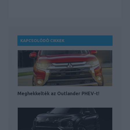
KAPCSOLÓDÓ CIKKEK
Meghekkelték az Outlander PHEV-t!